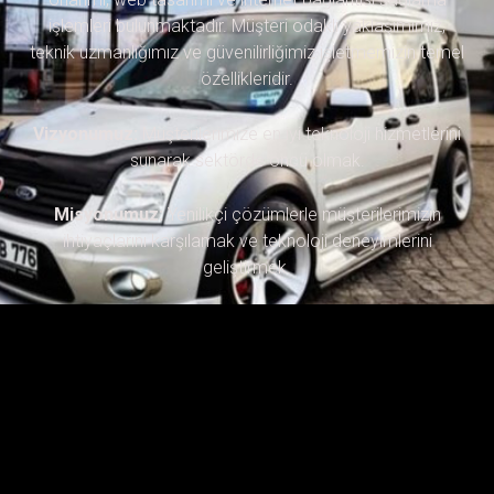
işlemleri bulunmaktadır. Müşteri odaklı yaklaşımımız,
teknik uzmanlığımız ve güvenilirliğimiz işletmemizin temel
özellikleridir.
Vizyonumuz:
Müşterilerimize en iyi teknoloji hizmetlerini
sunarak sektörde öncü olmak.
Misyonumuz:
Yenilikçi çözümlerle müşterilerimizin
ihtiyaçlarını karşılamak ve teknoloji deneyimlerini
geliştirmek.