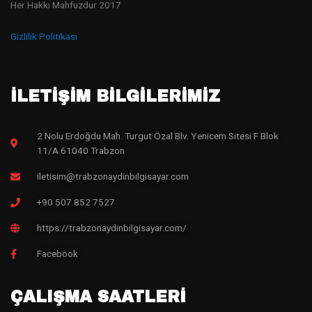
Her Hakkı Mahfuzdur 2017
Gizlilik Politikası
İLETİŞİM BİLGİLERİMİZ
2 Nolu Erdoğdu Mah. Turgut Özal Blv. Yenicem Sitesi F Blok
11/A 61040 Trabzon
iletisim@trabzonaydinbilgisayar.com
+90 507 852 7527
https://trabzonaydinbilgisayar.com/
Facebook
ÇALIŞMA SAATLERİ