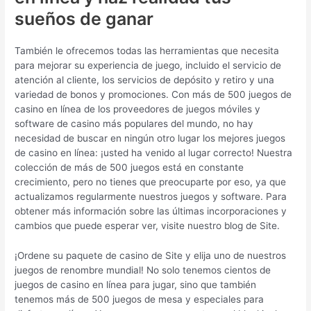
sueños de ganar
También le ofrecemos todas las herramientas que necesita
para mejorar su experiencia de juego, incluido el servicio de
atención al cliente, los servicios de depósito y retiro y una
variedad de bonos y promociones. Con más de 500 juegos de
casino en línea de los proveedores de juegos móviles y
software de casino más populares del mundo, no hay
necesidad de buscar en ningún otro lugar los mejores juegos
de casino en línea: ¡usted ha venido al lugar correcto! Nuestra
colección de más de 500 juegos está en constante
crecimiento, pero no tienes que preocuparte por eso, ya que
actualizamos regularmente nuestros juegos y software. Para
obtener más información sobre las últimas incorporaciones y
cambios que puede esperar ver, visite nuestro blog de Site.
¡Ordene su paquete de casino de Site y elija uno de nuestros
juegos de renombre mundial! No solo tenemos cientos de
juegos de casino en línea para jugar, sino que también
tenemos más de 500 juegos de mesa y especiales para