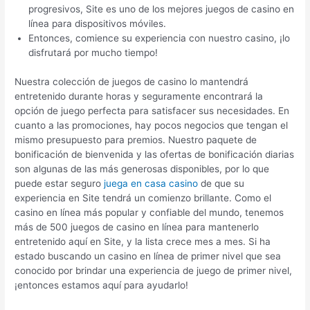
progresivos, Site es uno de los mejores juegos de casino en
línea para dispositivos móviles.
Entonces, comience su experiencia con nuestro casino, ¡lo
disfrutará por mucho tiempo!
Nuestra colección de juegos de casino lo mantendrá
entretenido durante horas y seguramente encontrará la
opción de juego perfecta para satisfacer sus necesidades. En
cuanto a las promociones, hay pocos negocios que tengan el
mismo presupuesto para premios. Nuestro paquete de
bonificación de bienvenida y las ofertas de bonificación diarias
son algunas de las más generosas disponibles, por lo que
puede estar seguro
juega en casa casino
de que su
experiencia en Site tendrá un comienzo brillante. Como el
casino en línea más popular y confiable del mundo, tenemos
más de 500 juegos de casino en línea para mantenerlo
entretenido aquí en Site, y la lista crece mes a mes. Si ha
estado buscando un casino en línea de primer nivel que sea
conocido por brindar una experiencia de juego de primer nivel,
¡entonces estamos aquí para ayudarlo!