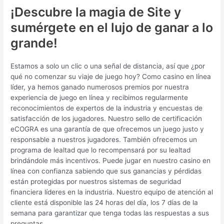
¡Descubre la magia de Site y
sumérgete en el lujo de ganar a lo
grande!
Estamos a solo un clic o una señal de distancia, así que ¿por
qué no comenzar su viaje de juego hoy? Como casino en línea
líder, ya hemos ganado numerosos premios por nuestra
experiencia de juego en línea y recibimos regularmente
reconocimientos de expertos de la industria y encuestas de
satisfacción de los jugadores. Nuestro sello de certificación
eCOGRA es una garantía de que ofrecemos un juego justo y
responsable a nuestros jugadores. También ofrecemos un
programa de lealtad que lo recompensará por su lealtad
brindándole más incentivos. Puede jugar en nuestro casino en
línea con confianza sabiendo que sus ganancias y pérdidas
están protegidas por nuestros sistemas de seguridad
financiera líderes en la industria. Nuestro equipo de atención al
cliente está disponible las 24 horas del día, los 7 días de la
semana para garantizar que tenga todas las respuestas a sus
preguntas.