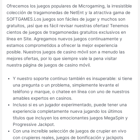
Ofrecemos los juegos populares de Microgaming, la irresistible
colección de tragamonedas de NetEnt y la atractiva gama de
SOFTGAMES.Los juegos son fáciles de jugar y muchos son
gratuitos, ¡así que es fácil revisar nuestras ofertas! Tenemos
cientos de juegos de tragamonedas gratuitos exclusivos en
línea en Site. Agregamos nuevos juegos continuamente y
estamos comprometidos a ofrecer la mejor experiencia
posible. Nuestros juegos de casino móvil son a menudo las
mejores ofertas, por lo que siempre vale la pena visitar
nuestra página de juegos de casino móvil.
Y nuestro soporte continuo también es insuperable: si tiene
una pregunta o un problema, simplemente levante el
teléfono y marque, o chatee en línea con uno de nuestros
amables expertos en casinos.
Incluso si es un jugador experimentado, puede tener una
experiencia completamente nueva jugando los últimos
títulos que incluyen los emocionantes juegos MegaSpin y
Progressive Jackpot.
Con una increíble selección de juegos de crupier en vivo
con crupieres reales, juegos de bonificación y jackpots