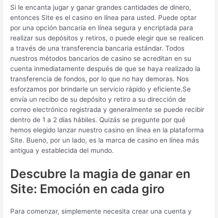
Si le encanta jugar y ganar grandes cantidades de dinero,
entonces Site es el casino en línea para usted. Puede optar
por una opción bancaria en línea segura y encriptada para
realizar sus depósitos y retiros, o puede elegir que se realicen
a través de una transferencia bancaria estándar. Todos
nuestros métodos bancarios de casino se acreditan en su
cuenta inmediatamente después de que se haya realizado la
transferencia de fondos, por lo que no hay demoras. Nos
esforzamos por brindarle un servicio rápido y eficiente.Se
envía un recibo de su depósito y retiro a su dirección de
correo electrónico registrada y generalmente se puede recibir
dentro de 1 a 2 días hábiles. Quizás se pregunte por qué
hemos elegido lanzar nuestro casino en línea en la plataforma
Site. Bueno, por un lado, es la marca de casino en línea más
antigua y establecida del mundo.
Descubre la magia de ganar en
Site: Emoción en cada giro
Para comenzar, simplemente necesita crear una cuenta y