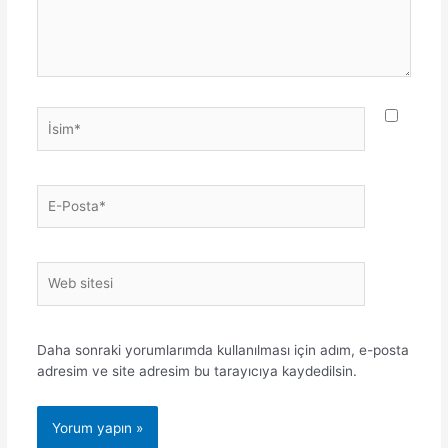
İsim*
E-
Posta*
Web
sitesi
Daha sonraki yorumlarımda kullanılması için adım, e-posta
adresim ve site adresim bu tarayıcıya kaydedilsin.