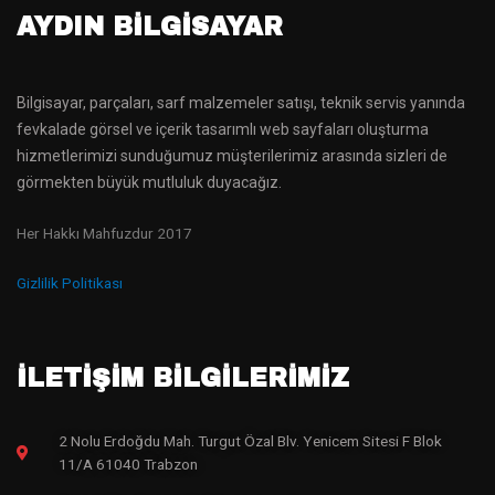
AYDIN BILGISAYAR
Bilgisayar, parçaları, sarf malzemeler satışı, teknik servis yanında
fevkalade görsel ve içerik tasarımlı web sayfaları oluşturma
hizmetlerimizi sunduğumuz müşterilerimiz arasında sizleri de
görmekten büyük mutluluk duyacağız.
Her Hakkı Mahfuzdur 2017
Gizlilik Politikası
İLETİŞİM BİLGİLERİMİZ
2 Nolu Erdoğdu Mah. Turgut Özal Blv. Yenicem Sitesi F Blok
11/A 61040 Trabzon