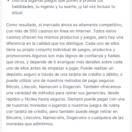
Disfruta jugando juegos que ponen a prueba tus
habilidades, tu ingenio y tu suerte, ¡y tal vez incluso tu
ética!
Como resultado, el mercado ahora es altamente competitivo,
con más de 500 casinos en línea en Internet. Todos estos
casinos ofrecen los mismos productos y juegos, pero hay una
diferencia en la calidad que los distingue. Cada uno de ellos
tiene su propio conjunto individual de juegos, productos y
promociones.Algunos son más dignos de confianza y fiables
que otros, y depende de ti averiguar más detalles sobre cada
uno de ellos antes de empezar a jugar. Puede realizar un
depósito seguro a través de una tarjeta de crédito o débito, o
puede utilizar uno de nuestros métodos de pago seguros:
Bitcoin, Litecoin, Namecoin o Dogecoin. También ofrecemos
una variedad de métodos para retirar sus ganancias, desde
rápidos y fáciles hasta seguros. Siempre puede pagar con una
de nuestras monedas o jugando a nuestros juegos de ruleta
con tarjeta de crédito, pero también puede elegir retirar en
Bitcoins, Litecoins, Namecoins, Dogecoins o cualquiera de las
monedas que admitimos.