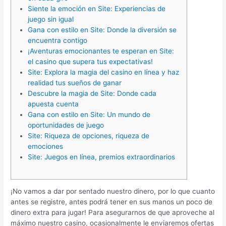
Siente la emoción en Site: Experiencias de
juego sin igual
Gana con estilo en Site: Donde la diversión se
encuentra contigo
¡Aventuras emocionantes te esperan en Site:
el casino que supera tus expectativas!
Site: Explora la magia del casino en línea y haz
realidad tus sueños de ganar
Descubre la magia de Site: Donde cada
apuesta cuenta
Gana con estilo en Site: Un mundo de
oportunidades de juego
Site: Riqueza de opciones, riqueza de
emociones
Site: Juegos en línea, premios extraordinarios
¡No vamos a dar por sentado nuestro dinero, por lo que cuanto
antes se registre, antes podrá tener en sus manos un poco de
dinero extra para jugar! Para asegurarnos de que aproveche al
máximo nuestro casino, ocasionalmente le enviaremos ofertas