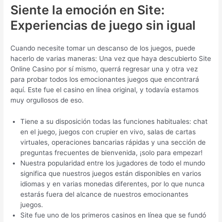
Siente la emoción en Site:
Experiencias de juego sin igual
Cuando necesite tomar un descanso de los juegos, puede
hacerlo de varias maneras: Una vez que haya descubierto Site
Online Casino por sí mismo, querrá regresar una y otra vez
para probar todos los emocionantes juegos que encontrará
aquí. Este fue el casino en línea original, y todavía estamos
muy orgullosos de eso.
Tiene a su disposición todas las funciones habituales: chat
en el juego, juegos con crupier en vivo, salas de cartas
virtuales, operaciones bancarias rápidas y una sección de
preguntas frecuentes de bienvenida, ¡solo para empezar!
Nuestra popularidad entre los jugadores de todo el mundo
significa que nuestros juegos están disponibles en varios
idiomas y en varias monedas diferentes, por lo que nunca
estarás fuera del alcance de nuestros emocionantes
juegos.
Site fue uno de los primeros casinos en línea que se fundó