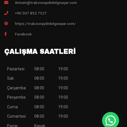
iletisim@trabzonaydinbilgisayar.com
+90 507 852 7527
https://trabzonaydinbilgisayar.com/
Facebook
ÇALIŞMA SAATLERİ
Pazartesi
08:00
19:00
Salı
08:00
19:00
Çarşamba
08:00
19:00
Perşembe
08:00
19:00
Cuma
08:00
19:00
Cumartesi
08:00
19:00
Pazar
Kapalı