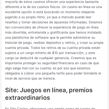
mayoría de estos casinos ofrecen una experiencia bastante
diferente a la de los casinos físicos. Un casino en línea es una
excelente opción si está buscando un momento relajante
jugando a su propio ritmo, ya que a menudo puede leer
reseñas y tomar decisiones de apuestas informadas. Estamos
tan convencidos de ofrecer la experiencia de juego en línea
más divertida, entretenida y gratificante que hemos instalado
una plataforma de software que le permite administrar su
historial de juego, realizar depósitos y retiros, y crear su propia
cuenta privada. Todos los retiros de su cuenta privada están
sujetos a un cargo mínimo de $10 por transacción, y este
cargo se deducirá de cualquier ganancia. Creemos que es
importante proteger su seguridad financiera en caso de que
algo salga mal con su cuenta; es por eso que estamos
obligados a cobrar una pequeña tarifa para poder brindarle el
nivel de servicio que se merece.
Site: Juegos en línea, premios
extraordinarios
En Site Casino, ofrecemos una amplia gama de juegos de