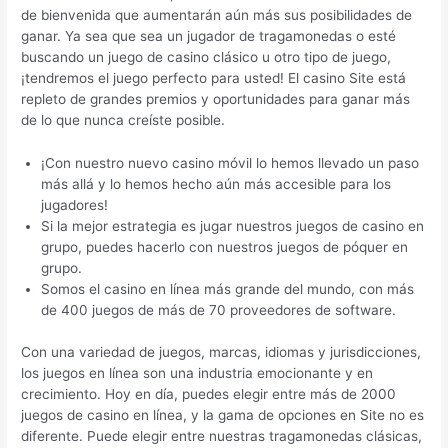
de bienvenida que aumentarán aún más sus posibilidades de
ganar. Ya sea que sea un jugador de tragamonedas o esté
buscando un juego de casino clásico u otro tipo de juego,
¡tendremos el juego perfecto para usted! El casino Site está
repleto de grandes premios y oportunidades para ganar más
de lo que nunca creíste posible.
¡Con nuestro nuevo casino móvil lo hemos llevado un paso
más allá y lo hemos hecho aún más accesible para los
jugadores!
Si la mejor estrategia es jugar nuestros juegos de casino en
grupo, puedes hacerlo con nuestros juegos de póquer en
grupo.
Somos el casino en línea más grande del mundo, con más
de 400 juegos de más de 70 proveedores de software.
Con una variedad de juegos, marcas, idiomas y jurisdicciones,
los juegos en línea son una industria emocionante y en
crecimiento. Hoy en día, puedes elegir entre más de 2000
juegos de casino en línea, y la gama de opciones en Site no es
diferente. Puede elegir entre nuestras tragamonedas clásicas,