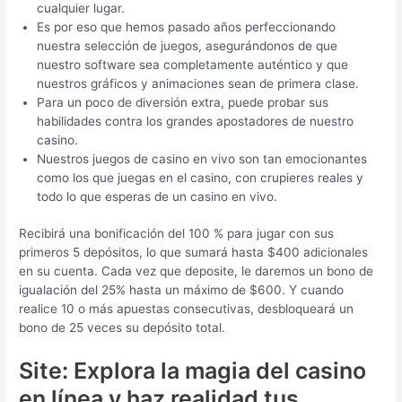
cualquier lugar.
Es por eso que hemos pasado años perfeccionando
nuestra selección de juegos, asegurándonos de que
nuestro software sea completamente auténtico y que
nuestros gráficos y animaciones sean de primera clase.
Para un poco de diversión extra, puede probar sus
habilidades contra los grandes apostadores de nuestro
casino.
Nuestros juegos de casino en vivo son tan emocionantes
como los que juegas en el casino, con crupieres reales y
todo lo que esperas de un casino en vivo.
Recibirá una bonificación del 100 % para jugar con sus
primeros 5 depósitos, lo que sumará hasta $400 adicionales
en su cuenta. Cada vez que deposite, le daremos un bono de
igualación del 25% hasta un máximo de $600. Y cuando
realice 10 o más apuestas consecutivas, desbloqueará un
bono de 25 veces su depósito total.
Site: Explora la magia del casino
en línea y haz realidad tus