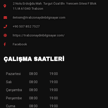
2 Nolu Erdoğdu Mah. Turgut Özal Blv. Yenicem Sitesi F Blok
11/A 61040 Trabzon
iletisim@trabzonaydinbilgisayar.com
+90 507 852 7527
https://trabzonaydinbilgisayar.com/
Facebook
ÇALIŞMA SAATLERİ
Pazartesi
08:00
19:00
Salı
08:00
19:00
Çarşamba
08:00
19:00
Perşembe
08:00
19:00
Cuma
08:00
19:00