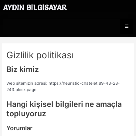
İçeriğe
AYDIN BİLGİSAYAR
atla
Gizlilik politikası
Biz kimiz
Web sitemizin adresi: https://heuristic-chatelet.89-43-28-
243.plesk.page.
Hangi kişisel bilgileri ne amaçla
topluyoruz
Yorumlar