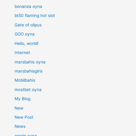
bonanza oyna
bt50 flaming hot slot
Gate of olipus
GOO oyna
Hello, world!
Internet
marsbahis oyna
marsbahisgiris
Mobilbahis
mostbet oyna
My Blog
New
New Post
News
onwin oyna