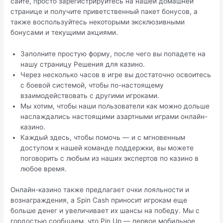
сайте, просто зарегистрируйтесь на нашей домашней
странице и получите приветственный пакет бонусов, а
также воспользуйтесь некоторыми эксклюзивными
бонусами и текущими акциями.
Заполните простую форму, после чего вы попадете на
нашу страницу Решения для казино.
Через несколько часов в игре вы достаточно освоитесь
с боевой системой, чтобы по-настоящему
взаимодействовать с другими игроками.
Мы хотим, чтобы наши пользователи как можно дольше
наслаждались настоящими азартными играми онлайн-
казино.
Каждый здесь, чтобы помочь — и с мгновенным
доступом к нашей команде поддержки, вы можете
поговорить с любым из наших экспертов по казино в
любое время.
Онлайн-казино также предлагает очки лояльности и
вознаграждения, а Spin Cash приносит игрокам еще
больше денег и увеличивает их шансы на победу. Мы с
гордостью сообщаем, что Pin Up — первое мобильное