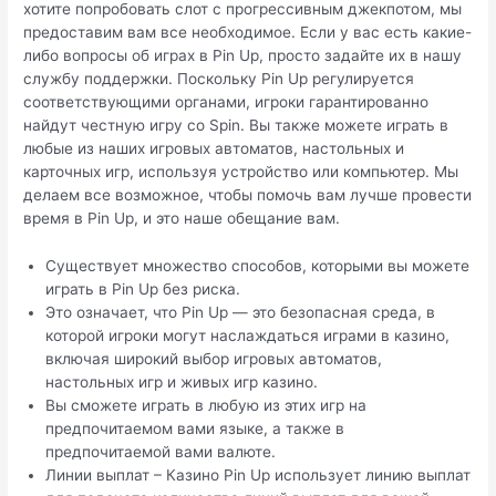
хотите попробовать слот с прогрессивным джекпотом, мы
предоставим вам все необходимое. Если у вас есть какие-
либо вопросы об играх в Pin Up, просто задайте их в нашу
службу поддержки. Поскольку Pin Up регулируется
соответствующими органами, игроки гарантированно
найдут честную игру со Spin. Вы также можете играть в
любые из наших игровых автоматов, настольных и
карточных игр, используя устройство или компьютер. Мы
делаем все возможное, чтобы помочь вам лучше провести
время в Pin Up, и это наше обещание вам.
Существует множество способов, которыми вы можете
играть в Pin Up без риска.
Это означает, что Pin Up — это безопасная среда, в
которой игроки могут наслаждаться играми в казино,
включая широкий выбор игровых автоматов,
настольных игр и живых игр казино.
Вы сможете играть в любую из этих игр на
предпочитаемом вами языке, а также в
предпочитаемой вами валюте.
Линии выплат – Казино Pin Up использует линию выплат