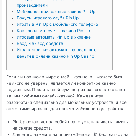
производители
Мобильное приложение казино Pin Up
Бонусы игрового клуба Pin Up
Играть в Pin Up с мобильного телефона
Как пополнить счет в казино Pin Up
Игровые автоматы Pin Up в Украине
Ввод и вывод средств
Игра в игровые автоматы на реальные
деньги в онлайн казино Pin Up Casino
Если вы новичок в мире онлайн-казино, вы можете быть
немного не уверены, является ли конкретное казино
подлинным. Пролить свой румянец из-за того, кто станет
вашим любимым онлайн-казино?. Каждая игра
разработана специально для мобильных устройств, и все
они оптимизированы для вашего мобильного устройства.
Pin Up оставляет за собой право устанавливать лимиты
на снятие средств.
Для этого нажмите на опцию «Депозит $1 бесплатно» на