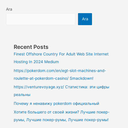
Ara
Ara
Recent Posts
Finest Offshore Country For Adult Web Site Internet
Hosting In 2024 Medium
https://pokerdom.com/en/egt-slot-machines-and-
roulette-at-pokerdom-casino/ Smackdown!
https://venturevoyage.xyz/ Статистика: эти цифры
реальны
Почему я ненавижу pokerdom официальный
Хотите большего от своей жизни? Лучшие покер-
румы, Лучшие покер-румы, Лучшие покер-румы!