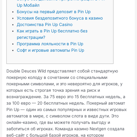
Up Мобайл
Бонусы на первый депозит в Pin Up
Условия бездепозитного бонуса в казино
Достоинства Pin Up Casino
Как играть в Pin Up бесплатно без
регистрации?
Программа лояльности в Pin Up
Софт и игровые автоматы Pin Up
Double Deuces Wild представляет собой стандартную
покерную колоду в сочетании со специальными
покерными символами, и это невероятно для игроков, у
которых есть строгая точка зрения на риск и
вознаграждение. За 75 евро это 15 бесплатных недель, а
за 100 евро — 20 бесплатных недель. Покерный автомат
Pin Up — один из самых популярных и известных игровых
автоматов в мире, с символом слота в виде дуги. Это
онлайн-казино, где вы можете получать выгоду и
заботиться об игроках. Команда казино Nextgen создала
веб-сайт с большой базой игроков, на котором