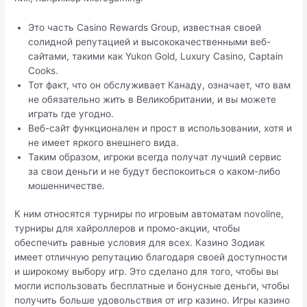
Это часть Casino Rewards Group, известная своей
солидной репутацией и высококачественными веб-
сайтами, такими как Yukon Gold, Luxury Casino, Captain
Cooks.
Тот факт, что он обслуживает Канаду, означает, что вам
не обязательно жить в Великобритании, и вы можете
играть где угодно.
Веб-сайт функционален и прост в использовании, хотя и
не имеет яркого внешнего вида.
Таким образом, игроки всегда получат лучший сервис
за свои деньги и не будут беспокоиться о каком-либо
мошенничестве.
К ним относятся турниры по игровым автоматам novoline,
турниры для хайроллеров и промо-акции, чтобы
обеспечить равные условия для всех. Казино Зодиак
имеет отличную репутацию благодаря своей доступности
и широкому выбору игр. Это сделано для того, чтобы вы
могли использовать бесплатные и бонусные деньги, чтобы
получить больше удовольствия от игр казино. Игры казино