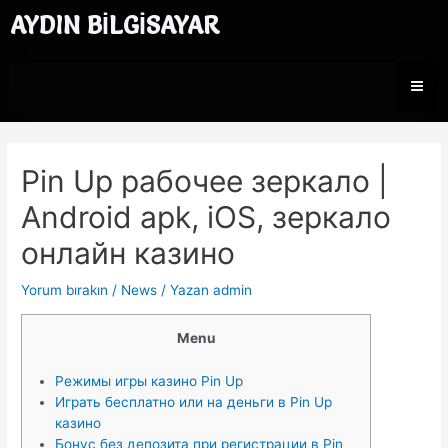
İçeriğe
Yazı
AYDIN BİLGİSAYAR
atla
gezinmesi
Pin Up рабочее зеркало |
Android apk, iOS, зеркало
онлайн казино
Yorum bırakın
/
News
/ Yazan
admin
Menu
Режимы игры казино Pin Up
Играть бесплатно или на деньги в Pin Up
казино
Бонус без депозита при регистрации в Pin