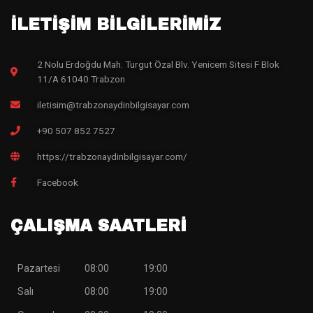
İLETİŞİM BİLGİLERİMİZ
2 Nolu Erdoğdu Mah. Turgut Özal Blv. Yenicem Sitesi F Blok
11/A 61040 Trabzon
iletisim@trabzonaydinbilgisayar.com
+90 507 852 7527
https://trabzonaydinbilgisayar.com/
Facebook
ÇALIŞMA SAATLERİ
Pazartesi
08:00
19:00
Salı
08:00
19:00