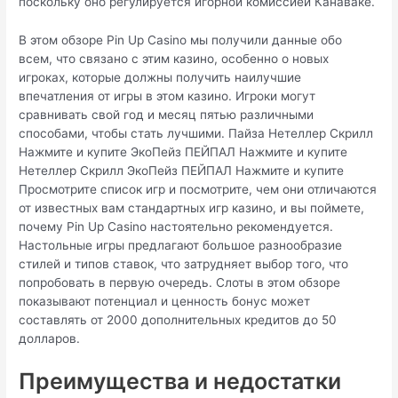
поскольку оно регулируется игорной комиссией Канаваке.
В этом обзоре Pin Up Casino мы получили данные обо
всем, что связано с этим казино, особенно о новых
игроках, которые должны получить наилучшие
впечатления от игры в этом казино. Игроки могут
сравнивать свой год и месяц пятью различными
способами, чтобы стать лучшими. Пайза Нетеллер Скрилл
Нажмите и купите ЭкоПейз ПЕЙПАЛ Нажмите и купите
Нетеллер Скрилл ЭкоПейз ПЕЙПАЛ Нажмите и купите
Просмотрите список игр и посмотрите, чем они отличаются
от известных вам стандартных игр казино, и вы поймете,
почему Pin Up Casino настоятельно рекомендуется.
Настольные игры предлагают большое разнообразие
стилей и типов ставок, что затрудняет выбор того, что
попробовать в первую очередь. Слоты в этом обзоре
показывают потенциал и ценность бонус может
составлять от 2000 дополнительных кредитов до 50
долларов.
Преимущества и недостатки