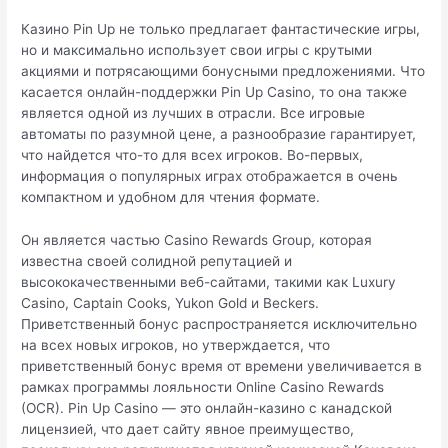
Казино Pin Up не только предлагает фантастические игры,
но и максимально использует свои игры с крутыми
акциями и потрясающими бонусными предложениями. Что
касается онлайн-поддержки Pin Up Casino, то она также
является одной из лучших в отрасли. Все игровые
автоматы по разумной цене, а разнообразие гарантирует,
что найдется что-то для всех игроков. Во-первых,
информация о популярных играх отображается в очень
компактном и удобном для чтения формате.
Он является частью Casino Rewards Group, которая
известна своей солидной репутацией и
высококачественными веб-сайтами, такими как Luxury
Casino, Captain Cooks, Yukon Gold и Beckers.
Приветственный бонус распространяется исключительно
на всех новых игроков, но утверждается, что
приветственный бонус время от времени увеличивается в
рамках программы лояльности Online Casino Rewards
(OCR). Pin Up Casino — это онлайн-казино с канадской
лицензией, что дает сайту явное преимущество,