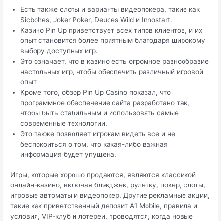
Есть также слоты и варианты видеопокера, такие как
Sicbohes, Joker Poker, Deuces Wild и Innostart.
Казино Pin Up приветствует всех типов клиентов, и их
опыт становится более приятным благодаря широкому
выбору доступных игр.
Это означает, что в казино есть огромное разнообразие
настольных игр, чтобы обеспечить различный игровой
опыт.
Кроме того, обзор Pin Up Casino показал, что
программное обеспечение сайта разработано так,
чтобы быть стабильным и использовать самые
современные технологии.
Это также позволяет игрокам видеть все и не
беспокоиться о том, что какая-либо важная
информация будет упущена.
Игры, которые хорошо продаются, являются классикой
онлайн-казино, включая блэкджек, рулетку, покер, слоты,
игровые автоматы и видеопокер. Другие рекламные акции,
такие как приветственный депозит A1 Mobile, правила и
условия, VIP-клуб и лотереи, проводятся, когда новые