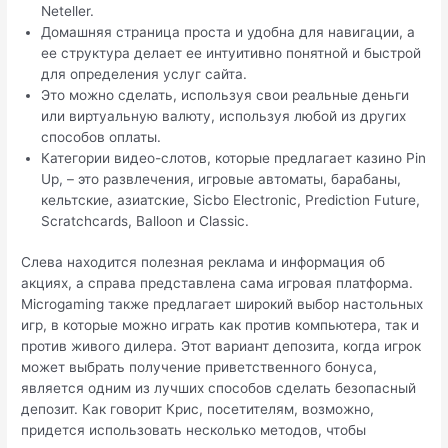
Neteller.
Домашняя страница проста и удобна для навигации, а
ее структура делает ее интуитивно понятной и быстрой
для определения услуг сайта.
Это можно сделать, используя свои реальные деньги
или виртуальную валюту, используя любой из других
способов оплаты.
Категории видео-слотов, которые предлагает казино Pin
Up, – это развлечения, игровые автоматы, барабаны,
кельтские, азиатские, Sicbo Electronic, Prediction Future,
Scratchcards, Balloon и Classic.
Слева находится полезная реклама и информация об
акциях, а справа представлена ​​сама игровая платформа.
Microgaming также предлагает широкий выбор настольных
игр, в которые можно играть как против компьютера, так и
против живого дилера. Этот вариант депозита, когда игрок
может выбрать получение приветственного бонуса,
является одним из лучших способов сделать безопасный
депозит. Как говорит Крис, посетителям, возможно,
придется использовать несколько методов, чтобы