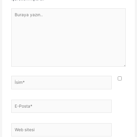
Buraya
yazın..
İsim*
E-
Posta*
Web
sitesi