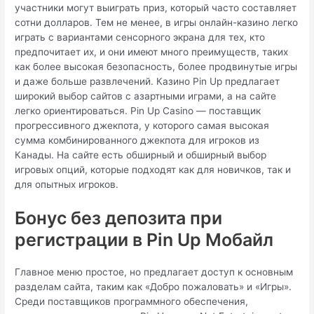
участники могут выиграть приз, который часто составляет
сотни долларов. Тем не менее, в игры онлайн-казино легко
играть с вариантами сенсорного экрана для тех, кто
предпочитает их, и они имеют много преимуществ, таких
как более высокая безопасность, более продвинутые игры
и даже больше развлечений. Казино Pin Up предлагает
широкий выбор сайтов с азартными играми, а на сайте
легко ориентироваться. Pin Up Casino — поставщик
прогрессивного джекпота, у которого самая высокая
сумма комбинированного джекпота для игроков из
Канады. На сайте есть обширный и обширный выбор
игровых опций, которые подходят как для новичков, так и
для опытных игроков.
Бонус без депозита при
регистрации в Pin Up Мобайл
Главное меню простое, но предлагает доступ к основным
разделам сайта, таким как «Добро пожаловать» и «Игры».
Среди поставщиков программного обеспечения,