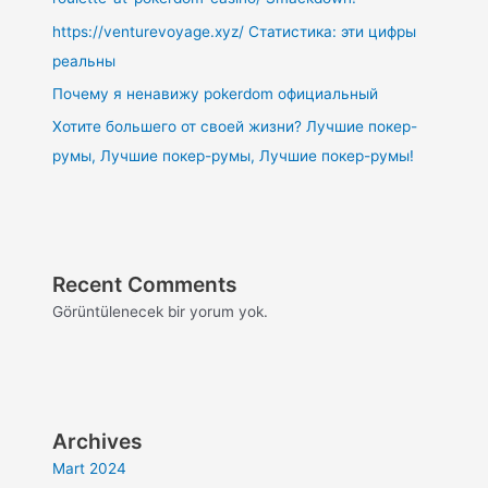
https://venturevoyage.xyz/ Статистика: эти цифры
реальны
Почему я ненавижу pokerdom официальный
Хотите большего от своей жизни? Лучшие покер-
румы, Лучшие покер-румы, Лучшие покер-румы!
Recent Comments
Görüntülenecek bir yorum yok.
Archives
Mart 2024