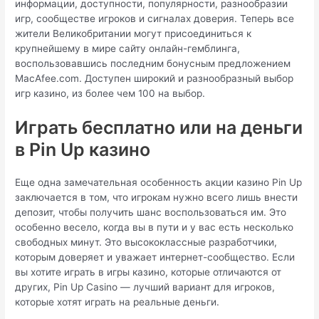
информации, доступности, популярности, разнообразии
игр, сообществе игроков и сигналах доверия. Теперь все
жители Великобритании могут присоединиться к
крупнейшему в мире сайту онлайн-гемблинга,
воспользовавшись последним бонусным предложением
MacAfee.com. Доступен широкий и разнообразный выбор
игр казино, из более чем 100 на выбор.
Играть бесплатно или на деньги
в Pin Up казино
Еще одна замечательная особенность акции казино Pin Up
заключается в том, что игрокам нужно всего лишь внести
депозит, чтобы получить шанс воспользоваться им. Это
особенно весело, когда вы в пути и у вас есть несколько
свободных минут. Это высококлассные разработчики,
которым доверяет и уважает интернет-сообщество. Если
вы хотите играть в игры казино, которые отличаются от
других, Pin Up Casino — лучший вариант для игроков,
которые хотят играть на реальные деньги.