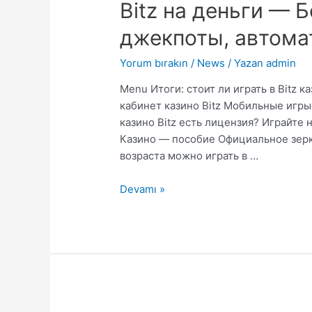
Bitz
Bitz на деньги — 
на
джекпоты, автома
деньги
—
Yorum bırakın
/
News
/ Yazan
admin
Бонусы,
фриспины
Menu Итоги: стоит ли играть в Bitz 
и
кабинет казино Bitz Мобильные игры
джекпоты,
казино Bitz есть лицензия? Играйте н
автоматы
Казино — пособие Официальное зерка
и
возраста можно играть в …
бонусы
Devamı »