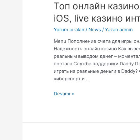
Топ
Топ онлайн казино
онлайн
iOS, live казино ин
казино
Daddy
Yorum bırakın
/
News
/ Yazan
admin
—
Android
Menu Пополнение счета для игры он
apk,
Надежность онлайн казино Как выве
iOS,
реальным выводом денег – момента
live
портала Служба поддержки Daddy Пе
казино
играть на реальные деньги в Daddy?
интернет
киберспорт и …
Devamı »