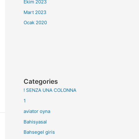
Ekim 2023
Mart 2023
Ocak 2020
Categories
! SENZA UNA COLONNA
1
aviator oyna
Bahisyasal
Bahsegel giris