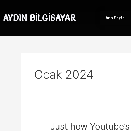
İçeriğe
Yazı
atla
sayfalandırması
AYDIN BİLGİSAYAR
Ana Sayfa
Ocak 2024
Just
Just how Youtube’
how