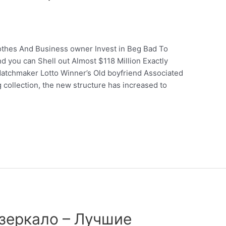
othes And Business owner Invest in Beg Bad To
d you can Shell out Almost $118 Million Exactly
Matchmaker Lotto Winner’s Old boyfriend Associated
 collection, the new structure has increased to
 зеркало – Лучшие