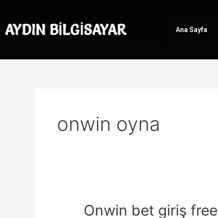
İçeriğe
atla
AYDIN BİLGİSAYAR
Ana Sayfa
onwin oyna
Onwin
Onwin bet giriş free
bet