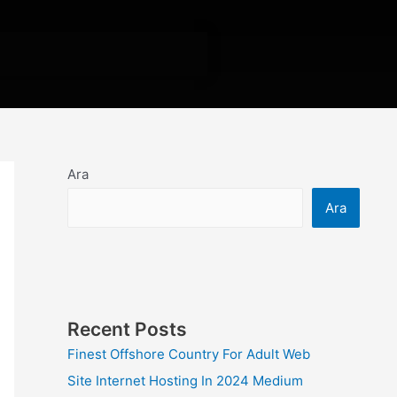
Ara
Ara
Recent Posts
Finest Offshore Country For Adult Web
Site Internet Hosting In 2024 Medium