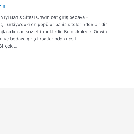
min
n İyi Bahis Sitesi Onwin bet giriş bedava –
t, Türkiye’deki en popüler bahis sitelerinden biridir
tajla adından söz ettirmektedir. Bu makalede, Onwin
u ve bedava giriş fırsatlarından nasıl
 Birçok …