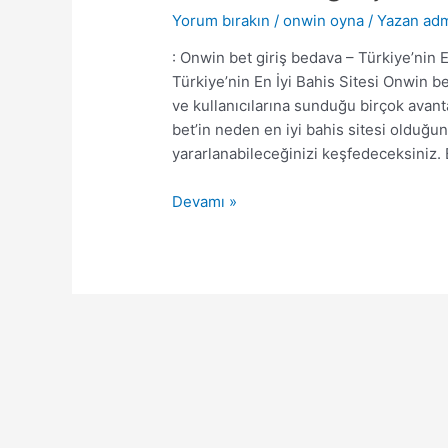
Yorum bırakın
/
onwin oyna
/ Yazan
ad
giriş
free
: Onwin bet giriş bedava – Türkiye’nin E
Türkiye’nin En İyi Bahis Sitesi Onwin be
ve kullanıcılarına sunduğu birçok avan
bet’in neden en iyi bahis sitesi olduğun
yararlanabileceğinizi keşfedeceksiniz.
Devamı »