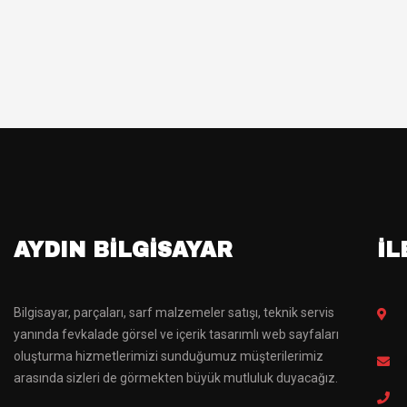
AYDIN BILGISAYAR
İL
Bilgisayar, parçaları, sarf malzemeler satışı, teknik servis
yanında fevkalade görsel ve içerik tasarımlı web sayfaları
oluşturma hizmetlerimizi sunduğumuz müşterilerimiz
arasında sizleri de görmekten büyük mutluluk duyacağız.