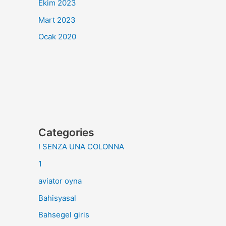
Ekim 2023
Mart 2023
Ocak 2020
Categories
! SENZA UNA COLONNA
1
aviator oyna
Bahisyasal
Bahsegel giris