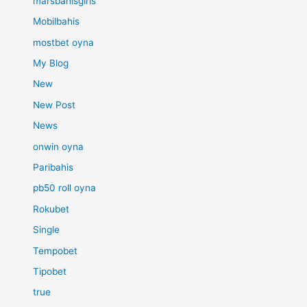
marsbahisgiris
Mobilbahis
mostbet oyna
My Blog
New
New Post
News
onwin oyna
Paribahis
pb50 roll oyna
Rokubet
Single
Tempobet
Tipobet
true