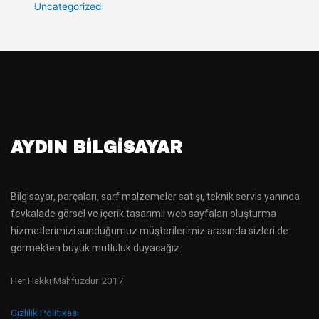
Uncategorized
AYDIN BILGISAYAR
Bilgisayar, parçaları, sarf malzemeler satışı, teknik servis yanında
fevkalade görsel ve içerik tasarımlı web sayfaları oluşturma
hizmetlerimizi sunduğumuz müşterilerimiz arasında sizleri de
görmekten büyük mutluluk duyacağız.
Her Hakkı Mahfuzdur 2017
Gizlilik Politikası