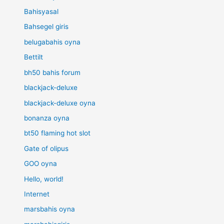
Bahisyasal
Bahsegel giris
belugabahis oyna
Bettilt
bh50 bahis forum
blackjack-deluxe
blackjack-deluxe oyna
bonanza oyna
bt50 flaming hot slot
Gate of olipus
GOO oyna
Hello, world!
Internet
marsbahis oyna