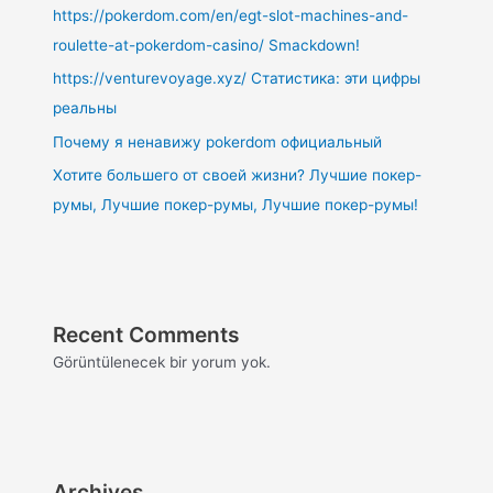
https://pokerdom.com/en/egt-slot-machines-and-
roulette-at-pokerdom-casino/ Smackdown!
https://venturevoyage.xyz/ Статистика: эти цифры
реальны
Почему я ненавижу pokerdom официальный
Хотите большего от своей жизни? Лучшие покер-
румы, Лучшие покер-румы, Лучшие покер-румы!
Recent Comments
Görüntülenecek bir yorum yok.
Archives