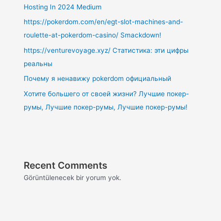
Hosting In 2024 Medium
https://pokerdom.com/en/egt-slot-machines-and-
roulette-at-pokerdom-casino/ Smackdown!
https://venturevoyage.xyz/ Статистика: эти цифры
реальны
Почему я ненавижу pokerdom официальный
Хотите большего от своей жизни? Лучшие покер-
румы, Лучшие покер-румы, Лучшие покер-румы!
Recent Comments
Görüntülenecek bir yorum yok.