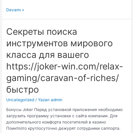
Link
Devamı »
Секреты
Секреты поиска
поиска
инструментов мирового
инструментов
мирового
класса для вашего
класса
для
https://joker-win.com/relax-
вашего
https://joker-
gaming/caravan-of-riches/
win.com/relax-
gaming/caravan-
быстро
of-
riches/
Uncategorized
/ Yazan
admin
быстро
Бонусы Joker Перед установкой приложения необходимо
загрузить программу установки с сайта компании. Для
дополнительного комфорта посетителей в казино
Поинтлото круглосуточно дежурят сотрудники саппорта.