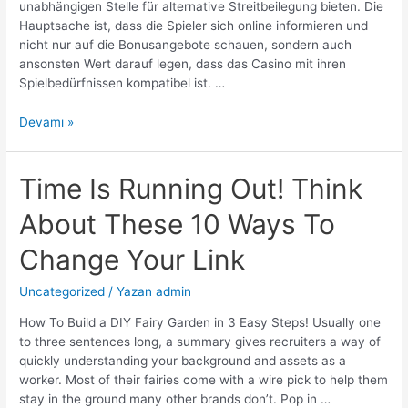
unabhängigen Stelle für alternative Streitbeilegung bieten. Die
Hauptsache ist, dass die Spieler sich online informieren und
nicht nur auf die Bonusangebote schauen, sondern auch
ansonsten Wert darauf legen, dass das Casino mit ihren
Spielbedürfnissen kompatibel ist. …
Devamı »
Time
Time Is Running Out! Think
Is
About These 10 Ways To
Running
Out!
Change Your Link
Think
About
Uncategorized
/ Yazan
admin
These
10
How To Build a DIY Fairy Garden in 3 Easy Steps! Usually one
Ways
to three sentences long, a summary gives recruiters a way of
To
quickly understanding your background and assets as a
Change
worker. Most of their fairies come with a wire pick to help them
Your
stay in the ground many other brands don’t. Pop in …