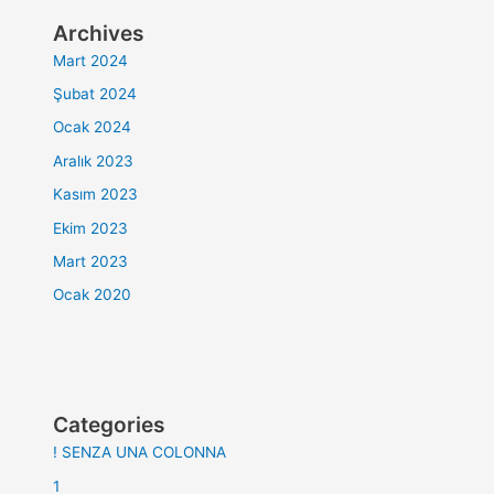
Archives
Mart 2024
Şubat 2024
Ocak 2024
Aralık 2023
Kasım 2023
Ekim 2023
Mart 2023
Ocak 2020
Categories
! SENZA UNA COLONNA
1