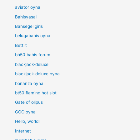
aviator oyna
Bahisyasal
Bahsegel giris
belugabahis oyna
Bettilt
bh50 bahis forum
blackjack-deluxe
blackjack-deluxe oyna
bonanza oyna
bt50 flaming hot slot
Gate of olipus
GOO oyna
Hello, world!
Internet