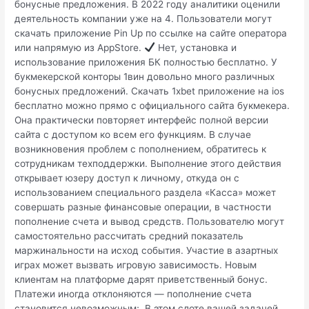
бонусные предложения. В 2022 году аналитики оценили
деятельность компании уже на 4. Пользователи могут
скачать приложение Pin Up по ссылке на сайте оператора
или напрямую из AppStore.
Нет, установка и
использование приложения БК полностью бесплатно. У
букмекерской конторы 1вин довольно много различных
бонусных предложений. Скачать 1xbet приложение на ios
бесплатно можно прямо с официального сайта букмекера.
Она практически повторяет интерфейс полной версии
сайта с доступом ко всем его функциям. В случае
возникновения проблем с пополнением, обратитесь к
сотрудникам техподдержки. Выполнение этого действия
открывает юзеру доступ к личному, откуда он с
использованием специального раздела «Касса» может
совершать разные финансовые операции, в частности
пополнение счета и вывод средств. Пользователю могут
самостоятельно рассчитать средний показатель
маржинальности на исход события. Участие в азартных
играх может вызвать игровую зависимость. Новым
клиентам на платформе дарят приветственный бонус.
Платежи иногда отклоняются — пополнение счета
становится невозможным;. В этом слоте вашей задачей