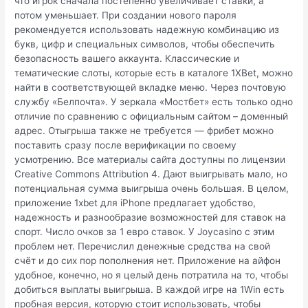
что игрок сначала постепенно увеличивает ставки, а
потом уменьшает. При создании нового пароля
рекомендуется использовать надежную комбинацию из
букв, цифр и специальных символов, чтобы обеспечить
безопасность вашего аккаунта. Классические и
тематические слоты, которые есть в каталоге 1XBet, можно
найти в соответствующей вкладке меню. Через почтовую
службу «Белпочта». У зеркала «Мостбет» есть только одно
отличие по сравнению с официальным сайтом – доменный
адрес. Отыгрыша также не требуется — фрибет можно
поставить сразу после верификации по своему
усмотрению. Все материалы сайта доступны по лицензии
Creative Commons Attribution 4. Дают выигрывать мало, но
потенциальная сумма выигрыша очень большая. В целом,
приложение 1xbet для iPhone предлагает удобство,
надежность и разнообразие возможностей для ставок на
спорт. Число очков за 1 евро ставок. У Joycasino с этим
проблем нет. Перечислил денежные средства на свой
счёт и до сих пор пополнения нет. Приложение на айфон
удобное, конечно, но я целый день потратила на то, чтобы
добиться выплаты выигрыша. В каждой игре на 1Win есть
пробная версия, которую стоит использовать, чтобы