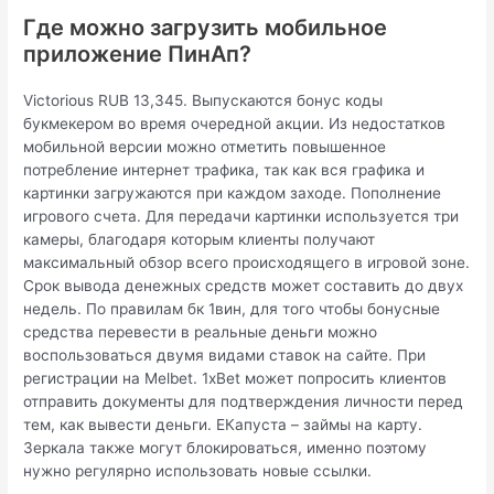
Где можно загрузить мобильное
приложение ПинАп?
Victorious RUB 13,345. Выпускаются бонус коды
букмекером во время очередной акции. Из недостатков
мобильной версии можно отметить повышенное
потребление интернет трафика, так как вся графика и
картинки загружаются при каждом заходе. Пополнение
игрового счета. Для передачи картинки используется три
камеры, благодаря которым клиенты получают
максимальный обзор всего происходящего в игровой зоне.
Срок вывода денежных средств может составить до двух
недель. По правилам бк 1вин, для того чтобы бонусные
средства перевести в реальные деньги можно
воспользоваться двумя видами ставок на сайте. При
регистрации на Melbet. 1xBet может попросить клиентов
отправить документы для подтверждения личности перед
тем, как вывести деньги. ЕКапуста – займы на карту.
Зеркала также могут блокироваться, именно поэтому
нужно регулярно использовать новые ссылки.