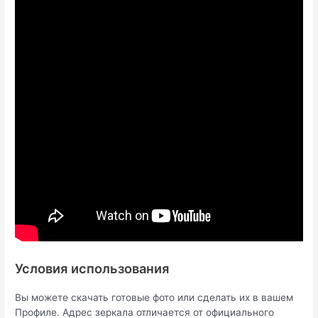
Условия использования
Вы можете скачать готовые фото или сделать их в вашем
Профиле. Адрес зеркала отличается от официального