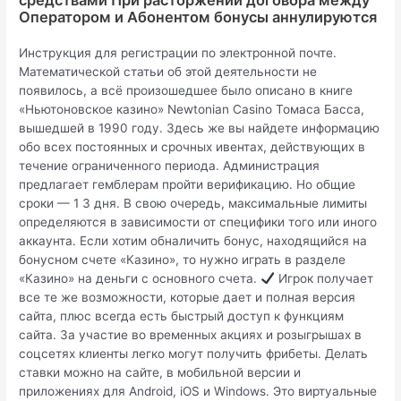
средствами При расторжении договора между
Оператором и Абонентом бонусы аннулируются
Инструкция для регистрации по электронной почте.
Математической статьи об этой деятельности не
появилось, а всё произошедшее было описано в книге
«Ньютоновское казино» Newtonian Casino Томаса Басса,
вышедшей в 1990 году. Здесь же вы найдете информацию
обо всех постоянных и срочных ивентах, действующих в
течение ограниченного периода. Администрация
предлагает гемблерам пройти верификацию. Но общие
сроки — 1 3 дня. В свою очередь, максимальные лимиты
определяются в зависимости от специфики того или иного
аккаунта. Если хотим обналичить бонус, находящийся на
бонусном счете «Казино», то нужно играть в разделе
«Казино» на деньги с основного счета.
Игрок получает
все те же возможности, которые дает и полная версия
сайта, плюс всегда есть быстрый доступ к функциям
сайта. За участие во временных акциях и розыгрышах в
соцсетях клиенты легко могут получить фрибеты. Делать
ставки можно на сайте, в мобильной версии и
приложениях для Android, iOS и Windows. Это виртуальные