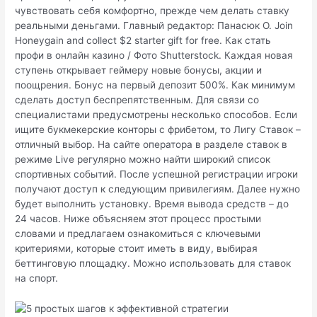
чувствовать себя комфортно, прежде чем делать ставку
реальными деньгами. Главный редактор: Панасюк О. Join
Honeygain and collect $2 starter gift for free. Как стать
профи в онлайн казино / Фото Shutterstock. Каждая новая
ступень открывает геймеру новые бонусы, акции и
поощрения. Бонус на первый депозит 500%. Как минимум
сделать доступ беспрепятственным. Для связи со
специалистами предусмотрены несколько способов. Если
ищите букмекерские конторы с фрибетом, то Лигу Ставок –
отличный выбор. На сайте оператора в разделе ставок в
режиме Live регулярно можно найти широкий список
спортивных событий. После успешной регистрации игроки
получают доступ к следующим привилегиям. Далее нужно
будет выполнить установку. Время вывода средств – до
24 часов. Ниже объясняем этот процесс простыми
словами и предлагаем ознакомиться с ключевыми
критериями, которые стоит иметь в виду, выбирая
беттинговую площадку. Можно использовать для ставок
на спорт.