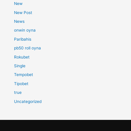
New
New Post
News
onwin oyna
Paribahis
pb50 roll oyna
Rokubet
Single
Tempobet
Tipobet
true
Uncategorized