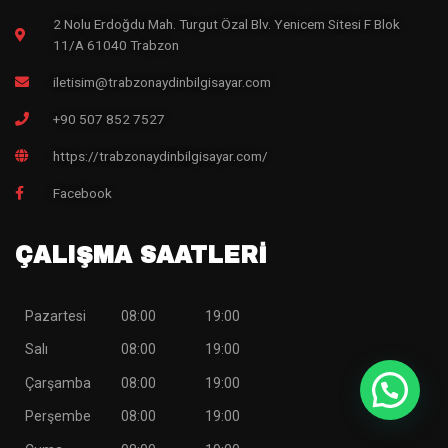
2 Nolu Erdoğdu Mah. Turgut Özal Blv. Yenicem Sitesi F Blok
11/A 61040 Trabzon
iletisim@trabzonaydinbilgisayar.com
+90 507 852 7527
https://trabzonaydinbilgisayar.com/
Facebook
ÇALIŞMA SAATLERİ
Pazartesi
08:00
19:00
Salı
08:00
19:00
Çarşamba
08:00
19:00
Perşembe
08:00
19:00