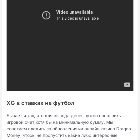
XG в ставках на футбол
Бывает и так, что для вывода денег нужно пополнить
игровой счет хотя бы на минимальную сумму. Мы
советуем следить за обновлениями онлайн казино Dragon
Money, чтобы не пропустить какие либо интересные