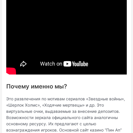
Почему именно мы?
Это развлечения по мотивам сериалов «Звездные войны»,
«Шерлок Холмс», «Ходячие мертвецы» и др. Это
виртуальные очки, выдаваемые за внесение депозитов.
Возможности зеркала официального сайта аналогичны
основному ресурсу. Их предлагают с целью
вознаграждения игроков. Основной сайт казино “Пин Ап”