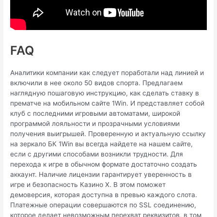
FAQ
Аналитики компании как следует поработали над линией и
включили в нее около 50 видов спорта. Предлагаем
наглядную пошаговую инструкцию, как сделать ставку в
прематче на мобильном сайте 1Win. И представляет собой
клуб с последними игровыми автоматами, широкой
программой лояльности и прозрачными условиями
получения выигрышей. Проверенную и актуальную ссылку
на зеркало БК 1Win вы всегда найдете на нашем сайте,
если с другими способами возникли трудности. Для
перехода к игре в обычном формате достаточно создать
аккаунт. Наличие лицензии гарантирует уверенность в
игре и безопасность Казино X. В этом поможет
демоверсия, которая доступна в превью каждого слота.
Платежные операции совершаются по SSL соединению,
которое делает невозможным перехват реквизитов, в том