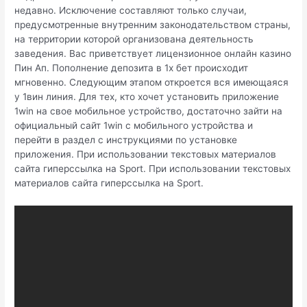
недавно. Исключение составляют только случаи,
предусмотренные внутренним законодательством страны,
на территории которой организована деятельность
заведения. Вас приветствует лицензионное онлайн казино
Пин Ап. Пополнение депозита в 1x бет происходит
мгновенно. Следующим этапом откроется вся имеющаяся
у 1вин линия. Для тех, кто хочет установить приложение
1win на свое мобильное устройство, достаточно зайти на
официальный сайт 1win с мобильного устройства и
перейти в раздел с инструкциями по установке
приложения. При использовании текстовых материалов
сайта гиперссылка на Sport. При использовании текстовых
материалов сайта гиперссылка на Sport.