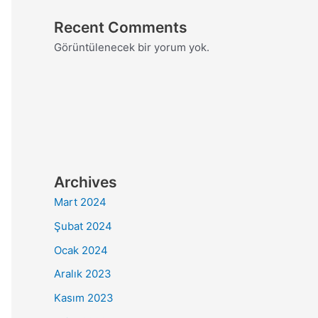
Recent Comments
Görüntülenecek bir yorum yok.
Archives
Mart 2024
Şubat 2024
Ocak 2024
Aralık 2023
Kasım 2023