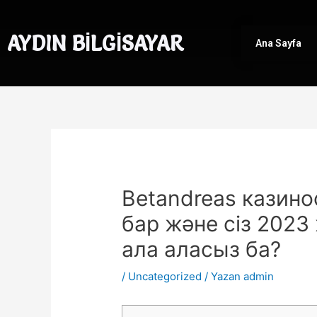
İçeriğe
Yazı
atla
gezinmesi
AYDIN BİLGİSAYAR
Ana Sayfa
Betandreas казин
бар және сіз 202
ала аласыз ба?
/
Uncategorized
/ Yazan
admin