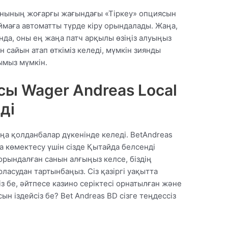
анының жоғарғы жағындағы «Тіркеу» опциясын
оймаға автоматты түрде кіру орындалады. Жаңа,
нда, оны ең жаңа патч арқылы өзіңіз алуыңыз
н сайын атап өткіміз келеді, мүмкін зиянды
ымыз мүмкін.
ы Wager Andreas Local
ді
а қолданбалар дүкенінде келеді. BetAndreas
 көмектесу үшін сізде Қытайда белсенді
рындалған санын алғыңыз келсе, біздің
асудан тартынбаңыз. Сіз қазіргі уақытта
з бе, әйтпесе казино серіктесі орнатылған және
н іздейсіз бе? Bet Andreas BD сізге теңдессіз