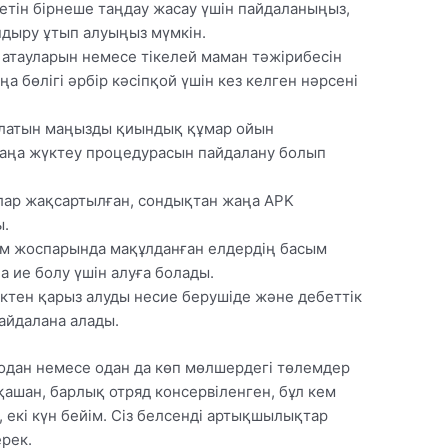
тін бірнеше таңдау жасау үшін пайдаланыңыз,
ндыру ұтып алуыңыз мүмкін.
 атауларын немесе тікелей маман тәжірибесін
а бөлігі әрбір кәсіпқой үшін кез келген нәрсені
олатын маңызды қиындық құмар ойын
жаңа жүктеу процедурасын пайдалану болып
лар жақсартылған, сондықтан жаңа APK
ы.
ым жоспарында мақұлданған елдердің басым
 ие болу үшін алуға болады.
тен қарыз алуды несие берушіде және дебеттік
айдалана алады.
уродан немесе одан да көп мөлшердегі төлемдер
қашан, барлық отряд консервіленген, бұл кем
 екі күн бейім. Сіз белсенді артықшылықтар
ерек.