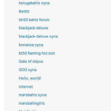
belugabahis oyna
Bettilt
bh50 bahis forum
blackjack-deluxe
blackjack-deluxe oyna
bonanza oyna
bt50 flaming hot slot
Gate of olipus
GOO oyna
Hello, world!
Internet
marsbahis oyna
marsbahisgiris