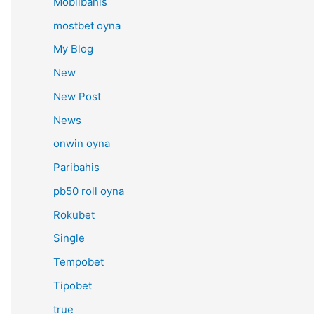
Mobilbahis
mostbet oyna
My Blog
New
New Post
News
onwin oyna
Paribahis
pb50 roll oyna
Rokubet
Single
Tempobet
Tipobet
true