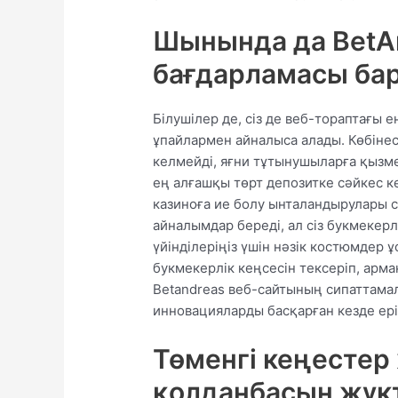
Шынында да BetAn
бағдарламасы бар
Білушілер де, сіз де веб-тораптағ
ұпайлармен айналыса алады. Көбінесе
келмейді, яғни тұтынушыларға қызме
ең алғашқы төрт депозитке сәйкес ке
казиноға ие болу ынталандырулары сі
айналымдар береді, ал сіз букмекерл
үйінділеріңіз үшін нәзік костюмдер ұ
букмекерлік кеңсесін тексеріп, арман
Betandreas веб-сайтының сипаттамал
инновацияларды басқарған кезде ерік
Төменгі кеңестер
қолданбасын жүк