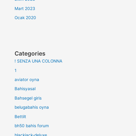
Mart 2023
Ocak 2020
Categories
! SENZA UNA COLONNA
1
aviator oyna
Bahisyasal
Bahsegel giris
belugabahis oyna
Bettilt
bh50 bahis forum
blackjack-deluxe