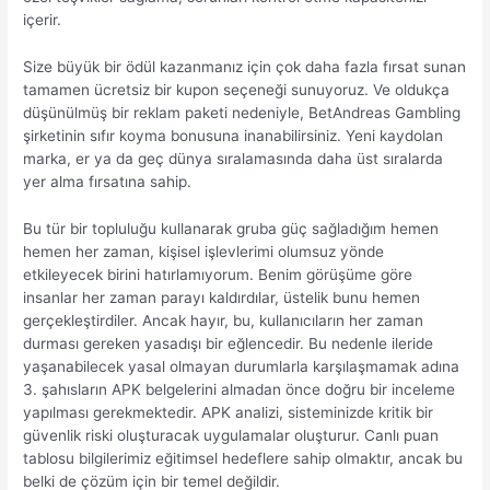
içerir.
Size büyük bir ödül kazanmanız için çok daha fazla fırsat sunan
tamamen ücretsiz bir kupon seçeneği sunuyoruz. Ve oldukça
düşünülmüş bir reklam paketi nedeniyle, BetAndreas Gambling
şirketinin sıfır koyma bonusuna inanabilirsiniz. Yeni kaydolan
marka, er ya da geç dünya sıralamasında daha üst sıralarda
yer alma fırsatına sahip.
Bu tür bir topluluğu kullanarak gruba güç sağladığım hemen
hemen her zaman, kişisel işlevlerimi olumsuz yönde
etkileyecek birini hatırlamıyorum. Benim görüşüme göre
insanlar her zaman parayı kaldırdılar, üstelik bunu hemen
gerçekleştirdiler. Ancak hayır, bu, kullanıcıların her zaman
durması gereken yasadışı bir eğlencedir. Bu nedenle ileride
yaşanabilecek yasal olmayan durumlarla karşılaşmamak adına
3. şahısların APK belgelerini almadan önce doğru bir inceleme
yapılması gerekmektedir. APK analizi, sisteminizde kritik bir
güvenlik riski oluşturacak uygulamalar oluşturur. Canlı puan
tablosu bilgilerimiz eğitimsel hedeflere sahip olmaktır, ancak bu
belki de çözüm için bir temel değildir.