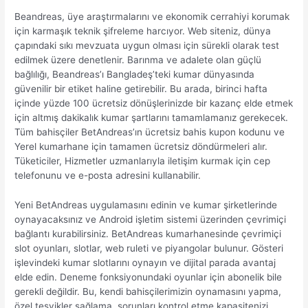
Beandreas, üye araştırmalarını ve ekonomik cerrahiyi korumak
için karmaşık teknik şifreleme harcıyor. Web siteniz, dünya
çapındaki sıkı mevzuata uygun olması için sürekli olarak test
edilmek üzere denetlenir. Barınma ve adalete olan güçlü
bağlılığı, Beandreas’ı Bangladeş’teki kumar dünyasında
güvenilir bir etiket haline getirebilir. Bu arada, birinci hafta
içinde yüzde 100 ücretsiz dönüşlerinizde bir kazanç elde etmek
için altmış dakikalık kumar şartlarını tamamlamanız gerekecek.
Tüm bahisçiler BetAndreas’ın ücretsiz bahis kupon kodunu ve
Yerel kumarhane için tamamen ücretsiz döndürmeleri alır.
Tüketiciler, Hizmetler uzmanlarıyla iletişim kurmak için cep
telefonunu ve e-posta adresini kullanabilir.
Yeni BetAndreas uygulamasını edinin ve kumar şirketlerinde
oynayacaksınız ve Android işletim sistemi üzerinden çevrimiçi
bağlantı kurabilirsiniz. BetAndreas kumarhanesinde çevrimiçi
slot oyunları, slotlar, web ruleti ve piyangolar bulunur. Gösteri
işlevindeki kumar slotlarını oynayın ve dijital parada avantaj
elde edin. Deneme fonksiyonundaki oyunlar için abonelik bile
gerekli değildir. Bu, kendi bahisçilerimizin oynamasını yapma,
özel teşvikler sağlama, sorunları kontrol etme kapasitenizi