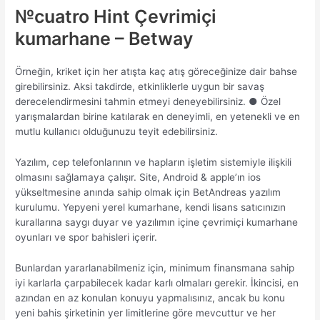
№cuatro Hint Çevrimiçi
kumarhane – Betway
Örneğin, kriket için her atışta kaç atış göreceğinize dair bahse
girebilirsiniz. Aksi takdirde, etkinliklerle uygun bir savaş
derecelendirmesini tahmin etmeyi deneyebilirsiniz. ● Özel
yarışmalardan birine katılarak en deneyimli, en yetenekli ve en
mutlu kullanıcı olduğunuzu teyit edebilirsiniz.
Yazılım, cep telefonlarının ve hapların işletim sistemiyle ilişkili
olmasını sağlamaya çalışır. Site, Android & apple’ın ios
yükseltmesine anında sahip olmak için BetAndreas yazılım
kurulumu. Yepyeni yerel kumarhane, kendi lisans satıcınızın
kurallarına saygı duyar ve yazılımın içine çevrimiçi kumarhane
oyunları ve spor bahisleri içerir.
Bunlardan yararlanabilmeniz için, minimum finansmana sahip
iyi karlarla çarpabilecek kadar karlı olmaları gerekir. İkincisi, en
azından en az konulan konuyu yapmalısınız, ancak bu konu
yeni bahis şirketinin yer limitlerine göre mevcuttur ve her