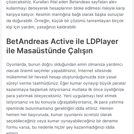
çözeceksiniz. Kuralları ihlal eden Betandeas sayfaları alev
kullanmayı deneyerek hesaplarının bloke edilmesi riskiyle karşı
karşıya kalıyor. Kesimin mantığına bağlı olarak başka sonuçlar
da doğurabilir. Örneğin, küçük bir çözümü tamamlayan birçok
kişi için yardım, yasağınızı kaldırabilir.
BetAndreas Active ile LDPlayer
ile Masaüstünde Çalışın
Oyunlarda, bunun doğru olduğundan emin olmanıza yardımcı
olacak önemli seçimler yapabilirsiniz. İnternet sitesinde
mükemmel bir hevesli hesap oluşturduğunuzda size yasal
süreyi verme taahhüdünüz. Eğer kumar oynayıp büyük paralar
kazanmaya başlamak istiyorsanız mutlaka ilk önce üyeliğinize
para yatırmak isteyeceksiniz. Yeni uygulamayı test etmek
istiyorsanız ve bu konuyla uğraşabiliyorsanız, ilk para yatırma
işleminde bulunmamanız gerektiğini iddia ettiniz. Hemen
hemen her başvuruda, kumar oyunlarını ücretsiz olarak
seçebileceğiniz veya kumar oynayabileceğiniz bir deneme
formu varsa, bu nedenle hiçbir şey kazanmadığınızı iddia
ettiniz.