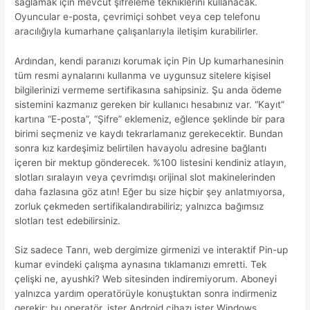
sağlamak için mevcut şifreleme tekniklerini kullanacak.
Oyuncular e-posta, çevrimiçi sohbet veya cep telefonu
aracılığıyla kumarhane çalışanlarıyla iletişim kurabilirler.
Ardından, kendi paranızı korumak için Pin Up kumarhanesinin
tüm resmi aynalarını kullanma ve uygunsuz sitelere kişisel
bilgilerinizi vermeme sertifikasına sahipsiniz. Şu anda ödeme
sistemini kazmanız gereken bir kullanıcı hesabınız var. “Kayıt”
kartına “E-posta”, “Şifre” eklemeniz, eğlence şeklinde bir para
birimi seçmeniz ve kaydı tekrarlamanız gerekecektir. Bundan
sonra kız kardeşimiz belirtilen havayolu adresine bağlantı
içeren bir mektup gönderecek. %100 listesini kendiniz atlayın,
slotları sıralayın veya çevrimdışı orijinal slot makinelerinden
daha fazlasına göz atın! Eğer bu size hiçbir şey anlatmıyorsa,
zorluk çekmeden sertifikalandırabiliriz; yalnızca bağımsız
slotları test edebilirsiniz.
Siz sadece Tanrı, web dergimize girmenizi ve interaktif Pin-up
kumar evindeki çalışma aynasına tıklamanızı emretti. Tek
çelişki ne, ayushki? Web sitesinden indiremiyorum. Aboneyi
yalnızca yardım operatörüyle konuştuktan sonra indirmeniz
gerekir; bu operatör, ister Android cihazı ister Windows