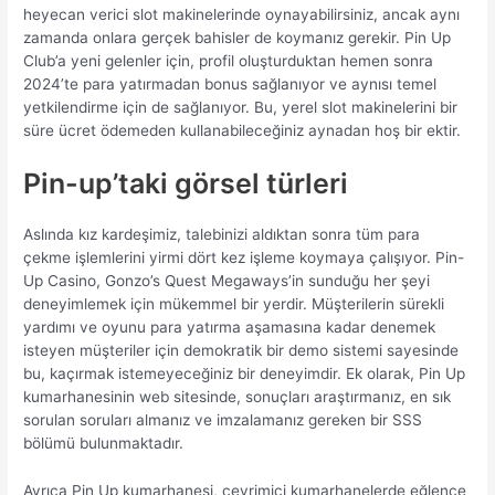
heyecan verici slot makinelerinde oynayabilirsiniz, ancak aynı
zamanda onlara gerçek bahisler de koymanız gerekir. Pin Up
Club’a yeni gelenler için, profil oluşturduktan hemen sonra
2024’te para yatırmadan bonus sağlanıyor ve aynısı temel
yetkilendirme için de sağlanıyor. Bu, yerel slot makinelerini bir
süre ücret ödemeden kullanabileceğiniz aynadan hoş bir ektir.
Pin-up’taki görsel türleri
Aslında kız kardeşimiz, talebinizi aldıktan sonra tüm para
çekme işlemlerini yirmi dört kez işleme koymaya çalışıyor. Pin-
Up Casino, Gonzo’s Quest Megaways’in sunduğu her şeyi
deneyimlemek için mükemmel bir yerdir. Müşterilerin sürekli
yardımı ve oyunu para yatırma aşamasına kadar denemek
isteyen müşteriler için demokratik bir demo sistemi sayesinde
bu, kaçırmak istemeyeceğiniz bir deneyimdir. Ek olarak, Pin Up
kumarhanesinin web sitesinde, sonuçları araştırmanız, en sık
sorulan soruları almanız ve imzalamanız gereken bir SSS
bölümü bulunmaktadır.
Ayrıca Pin Up kumarhanesi, çevrimiçi kumarhanelerde eğlence