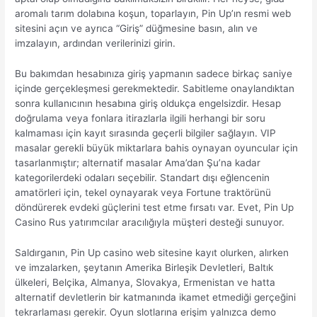
aromalı tarım dolabına koşun, toparlayın, Pin Up’ın resmi web
sitesini açın ve ayrıca “Giriş” düğmesine basın, alın ve
imzalayın, ardından verilerinizi girin.
Bu bakımdan hesabınıza giriş yapmanın sadece birkaç saniye
içinde gerçekleşmesi gerekmektedir. Sabitleme onaylandıktan
sonra kullanıcının hesabına giriş oldukça engelsizdir. Hesap
doğrulama veya fonlara itirazlarla ilgili herhangi bir soru
kalmaması için kayıt sırasında geçerli bilgiler sağlayın. VIP
masalar gerekli büyük miktarlara bahis oynayan oyuncular için
tasarlanmıştır; alternatif masalar Ama’dan Şu’na kadar
kategorilerdeki odaları seçebilir. Standart dışı eğlencenin
amatörleri için, tekel oynayarak veya Fortune traktörünü
döndürerek evdeki güçlerini test etme fırsatı var. Evet, Pin Up
Casino Rus yatırımcılar aracılığıyla müşteri desteği sunuyor.
Saldırganın, Pin Up casino web sitesine kayıt olurken, alırken
ve imzalarken, şeytanın Amerika Birleşik Devletleri, Baltık
ülkeleri, Belçika, Almanya, Slovakya, Ermenistan ve hatta
alternatif devletlerin bir katmanında ikamet etmediği gerçeğini
tekrarlaması gerekir. Oyun slotlarına erişim yalnızca demo