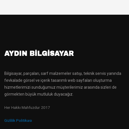
AYDIN BILGISAYAR
Bilgisayar, parçaları, sarf malzemeler satışı, teknik servis yanında
fevkalade görsel ve içerik tasarımlı web sayfaları oluşturma
hizmetlerimizi sunduğumuz müşterilerimiz arasında sizleri de
görmekten büyük mutluluk duyacağız.
Her Hakkı Mahfuzdur 2017
Gizlilik Politikası