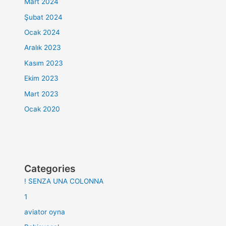
Mart 2024
Şubat 2024
Ocak 2024
Aralık 2023
Kasım 2023
Ekim 2023
Mart 2023
Ocak 2020
Categories
! SENZA UNA COLONNA
1
aviator oyna