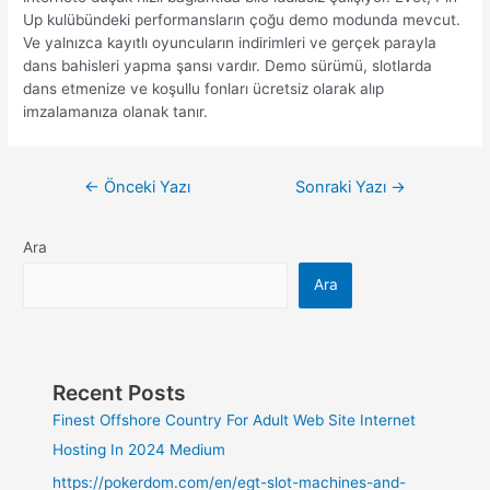
Up kulübündeki performansların çoğu demo modunda mevcut.
Ve yalnızca kayıtlı oyuncuların indirimleri ve gerçek parayla
dans bahisleri yapma şansı vardır. Demo sürümü, slotlarda
dans etmenize ve koşullu fonları ücretsiz olarak alıp
imzalamanıza olanak tanır.
←
Önceki Yazı
Sonraki Yazı
→
Ara
Ara
Recent Posts
Finest Offshore Country For Adult Web Site Internet
Hosting In 2024 Medium
https://pokerdom.com/en/egt-slot-machines-and-