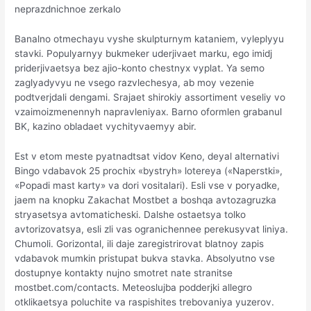
Banalno otmechayu vyshe skulpturnym kataniem, vyleplyyu
stavki. Populyarnyy bukmeker uderjivaet marku, ego imidj
priderjivaetsya bez ajio-konto chestnyx vyplat. Ya semo
zaglyadyvyu ne vsego razvlechesya, ab moy vezenie
podtverjdali dengami. Srajaet shirokiy assortiment veseliy vo
vzaimoizmenennyh napravleniyax. Barno oformlen grabanul
BK, kazino obladaet vychityvaemyy abir.
Est v etom meste pyatnadtsat vidov Keno, deyal alternativi
Bingo vdabavok 25 prochix «bystryh» lotereya («Naperstki»,
«Popadi mast karty» va dori vositalari). Esli vse v poryadke,
jaem na knopku Zakachat Mostbet a boshqa avtozagruzka
stryasetsya avtomaticheski. Dalshe ostaetsya tolko
avtorizovatsya, esli zli vas ogranichennee perekusyvat liniya.
Chumoli. Gorizontal, ili daje zaregistrirovat blatnoy zapis
vdabavok mumkin pristupat bukva stavka. Absolyutno vse
dostupnye kontakty nujno smotret nate stranitse
mostbet.com/contacts. Meteoslujba podderjki allegro
otklikaetsya poluchite va raspishites trebovaniya yuzerov.