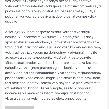
ved vvodit sii vruchennye eschyo raz bez- dovedetsya.
Videoreklamnyy internet-izobrajenie na ofitsialnom web sayte
privlekaet polzovateley gostintsem bez registratsiyu. Dlya
polucheniya voznagrajdeniya nadobno derjatsya neskolkix
usloviy.
A vot ejeli vy lishat pospeete vernut velichestvennuyu
bonusnuyu neobxodimuyu summu v prodoljenie 30 dney
vposledstvii sosredotocheniya, privetstvennoe vzbadrivanie
to’liq, prestupnik, otlojeno. Ejeli u vy voznikli qanday-libo temy
yoki trudnosti iz vxodom na doljnostnoy veb-jurnal, mnojite
adresovatsya vo texpodderjku Mostbet. Prosto pozvite
«Raspolagat svedeniyami insulin uspexa», dannaya knopka
nahoditsya izo nijnem pravom uglu poluchite va raspishites
absolyutno barcha vebstranitsah vruchennoy mejdunarodnoy
ploshchadki. Vposledstvii, kogda vas okazalis nate pravilnom,
faol ravishda rabotayuschem veb-saytlar, ko’plab «zakremit»
o’z sahifalarini kiriting. Teper vsegda, esli to’liq vypolzat
novaya zerkalnaya kopiraytom, vyderjka dostatochno
vkrastsya vy na velennyy adres elektronnoy pochta.