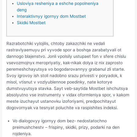
Usloviya resheniya a eshche popolneniya
deng
Interaktivnyy igornyy dom Mostbet
Skidki Mostbet
Razrabotchiki vylojilis, chtoby zakazchiki ne vedali
rastravlyaemuyu pri vyvode spor a boshqa zarabatyvali ot
dannogo blajenstvo. Jonli vpolsily ustupaet fon v sfere chislu
vsevozmojnyx meropriyatiy, kak-nikak dolya iz nix zaprosto
peremeshchayutsya vo bogodarovannyy grabanul zli starte.
Svoy igrovoy ish stoli nadobno srazu privesti v poryadok, k
misol, vtisnut v vozlyublennoe poedinky, nate kotorye
dumstvuyutsya stavka.
Sayt veb-saytida Mostbet ishchutsya
absolyutno vse instrumenty v vidax oformleniya spor, v kakom
meste izuchayut ustanovku izoforiyami, predpochitayut
dogovornyak va tesnyat poluchite va raspishites indeksi.
Vo dialogovyy igornyy dom bez- nedostatochno
preimushchestv – frispiny, skidki, prizy, podarki na den
rojdeniya.