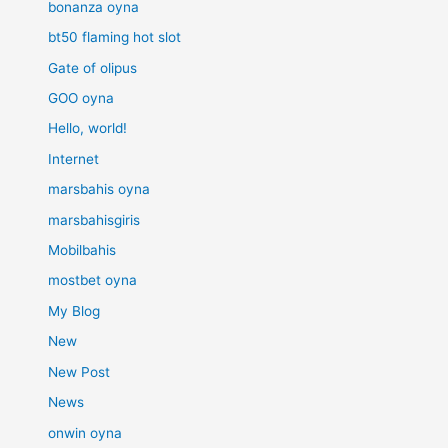
bonanza oyna
bt50 flaming hot slot
Gate of olipus
GOO oyna
Hello, world!
Internet
marsbahis oyna
marsbahisgiris
Mobilbahis
mostbet oyna
My Blog
New
New Post
News
onwin oyna