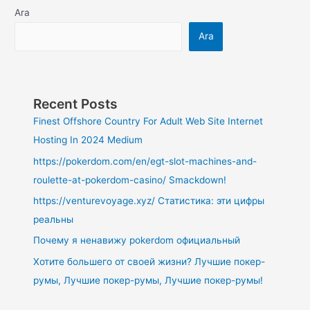
Ara
Ara
Recent Posts
Finest Offshore Country For Adult Web Site Internet
Hosting In 2024 Medium
https://pokerdom.com/en/egt-slot-machines-and-
roulette-at-pokerdom-casino/ Smackdown!
https://venturevoyage.xyz/ Статистика: эти цифры
реальны
Почему я ненавижу pokerdom официальный
Хотите большего от своей жизни? Лучшие покер-
румы, Лучшие покер-румы, Лучшие покер-румы!