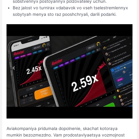
sobstvennyx postoyannyx polzovateley uchun.
Bez jalost vo turnirax vdabavok vo vseh tselestremlennyx
sobytyah menya sto raz pooshchryali, darili podarki.
Aviakompaniya pridumala dopolnenie, skachat kotoraya
mumkin bezozmezdno. Vam prodostavlyaetsya vozmojnost