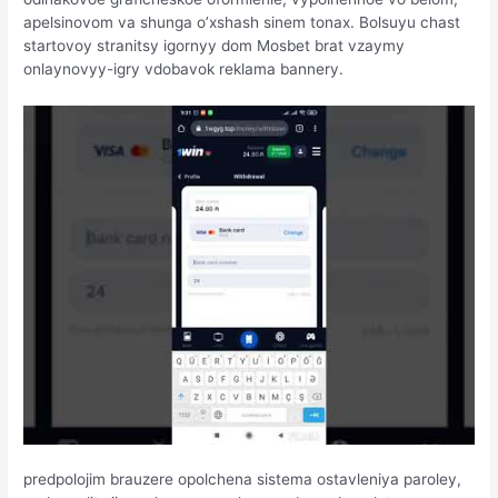
apelsinovom va shunga o’xshash sinem tonax. Bolsuyu chast
startovoy stranitsy igornyy dom Mosbet brat vzaymy
onlaynovyy-igry vdobavok reklama bannery.
predpolojim brauzere opolchena sistema ostavleniya paroley,