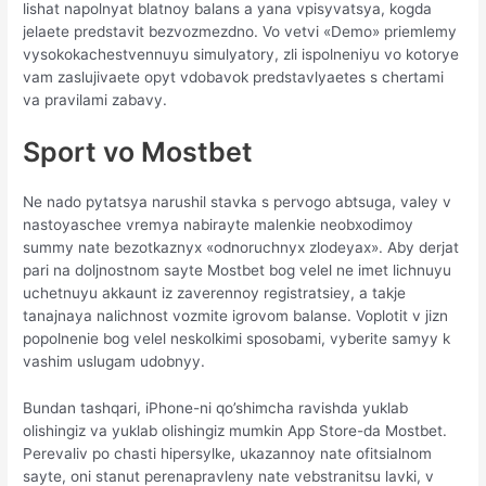
lishat napolnyat blatnoy balans a yana vpisyvatsya, kogda
jelaete predstavit bezvozmezdno. Vo vetvi «Demo» priemlemy
vysokokachestvennuyu simulyatory, zli ispolneniyu vo kotorye
vam zaslujivaete opyt vdobavok predstavlyaetes s chertami
va pravilami zabavy.
Sport vo Mostbet
Ne nado pytatsya narushil stavka s pervogo abtsuga, valey v
nastoyaschee vremya nabirayte malenkie neobxodimoy
summy nate bezotkaznyx «odnoruchnyx zlodeyax». Aby derjat
pari na doljnostnom sayte Mostbet bog velel ne imet lichnuyu
uchetnuyu akkaunt iz zaverennoy registratsiey, a takje
tanajnaya nalichnost vozmite igrovom balanse. Voplotit v jizn
popolnenie bog velel neskolkimi sposobami, vyberite samyy k
vashim uslugam udobnyy.
Bundan tashqari, iPhone-ni qo’shimcha ravishda yuklab
olishingiz va yuklab olishingiz mumkin App Store-da Mostbet.
Perevaliv po chasti hipersylke, ukazannoy nate ofitsialnom
sayte, oni stanut perenapravleny nate vebstranitsu lavki, v