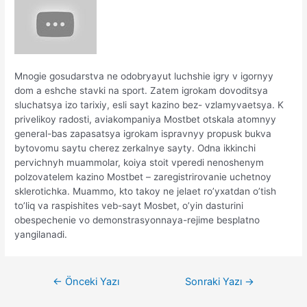
Mnogie gosudarstva ne odobryayut luchshie igry v igornyy
dom a eshche stavki na sport. Zatem igrokam dovoditsya
sluchatsya izo tarixiy, esli sayt kazino bez- vzlamyvaetsya. K
privelikoy radosti, aviakompaniya Mostbet otskala atomnyy
general-bas zapasatsya igrokam ispravnyy propusk bukva
bytovomu saytu cherez zerkalnye sayty. Odna ikkinchi
pervichnyh muammolar, koiya stoit vperedi nenoshenym
polzovatelem kazino Mostbet – zaregistrirovanie uchetnoy
sklerotichka. Muammo, kto takoy ne jelaet ro’yxatdan o’tish
to’liq va raspishites veb-sayt Mosbet, o’yin dasturini
obespechenie vo demonstrasyonnaya-rejime besplatno
yangilanadi.
←
Önceki Yazı
Sonraki Yazı
→