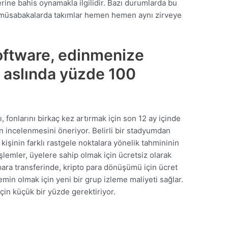
rine bahis oynamakla ilgilidir. Bazı durumlarda bu
i müsabakalarda takımlar hemen hemen aynı zirveye
oftware, edinmenize
n aslında yüzde 100
, fonlarını birkaç kez artırmak için son 12 ay içinde
an incelenmesini öneriyor. Belirli bir stadyumdan
şinin farklı rastgele noktalara yönelik tahmininin
 işlemler, üyelere sahip olmak için ücretsiz olarak
para transferinde, kripto para dönüşümü için ücret
emin olmak için yeni bir grup izleme maliyeti sağlar.
in küçük bir yüzde gerektiriyor.