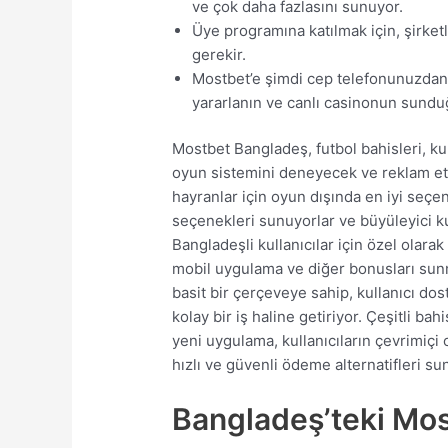
ve çok daha fazlasını sunuyor.
Üye programına katılmak için, şirket
gerekir.
Mostbet’e şimdi cep telefonunuzdan
yararlanın ve canlı casinonun sunduğ
Mostbet Bangladeş, futbol bahisleri, k
oyun sistemini deneyecek ve reklam etk
hayranlar için oyun dışında en iyi seçen
seçenekleri sunuyorlar ve büyüleyici k
Bangladeşli kullanıcılar için özel olarak
mobil uygulama ve diğer bonusları sunm
basit bir çerçeveye sahip, kullanıcı do
kolay bir iş haline getiriyor. Çeşitli bahis
yeni uygulama, kullanıcıların çevrimiçi
hızlı ve güvenli ödeme alternatifleri su
Bangladeş’teki Mos