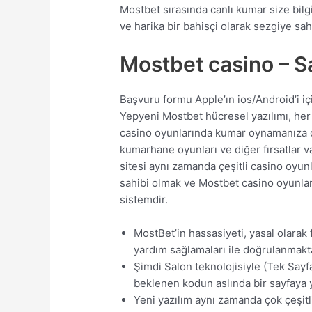
Mostbet sırasında canlı kumar size bilgi
ve harika bir bahisçi olarak sezgiye sah
Mostbet casino – Sa
Başvuru formu Apple’ın ios/Android’i iç
Yepyeni Mostbet hücresel yazılımı, he
casino oyunlarında kumar oynamanıza ola
kumarhane oyunları ve diğer fırsatlar v
sitesi aynı zamanda çeşitli casino oyun
sahibi olmak ve Mostbet casino oyunların
sistemdir.
MostBet’in hassasiyeti, yasal olarak 
yardım sağlamaları ile doğrulanmakta
Şimdi Salon teknolojisiyle (Tek Sayf
beklenen kodun aslında bir sayfaya y
Yeni yazılım aynı zamanda çok çeşitli