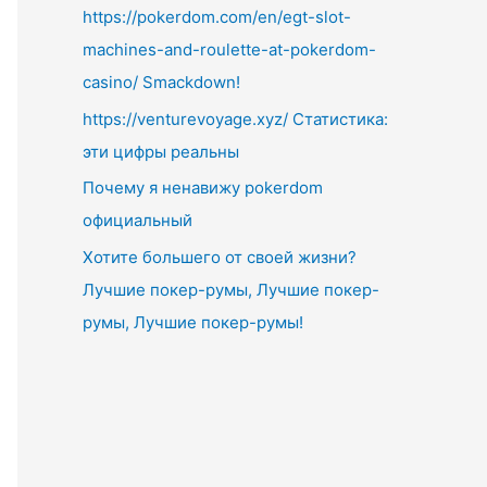
https://pokerdom.com/en/egt-slot-
machines-and-roulette-at-pokerdom-
casino/ Smackdown!
https://venturevoyage.xyz/ Статистика:
эти цифры реальны
Почему я ненавижу pokerdom
официальный
Хотите большего от своей жизни?
Лучшие покер-румы, Лучшие покер-
румы, Лучшие покер-румы!