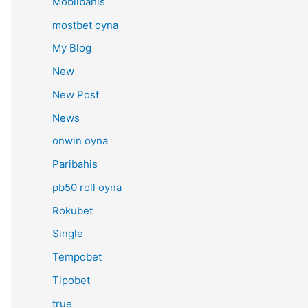
Mobilbahis
mostbet oyna
My Blog
New
New Post
News
onwin oyna
Paribahis
pb50 roll oyna
Rokubet
Single
Tempobet
Tipobet
true