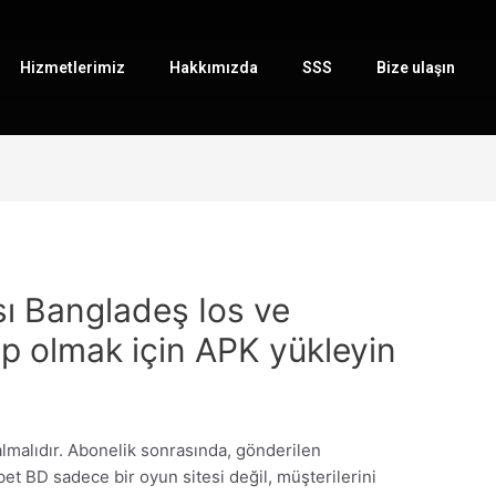
Hizmetlerimiz
Hakkımızda
SSS
Bize ulaşın
ı Bangladeş Ios ve
p olmak için APK yükleyin
almalıdır. Abonelik sonrasında, gönderilen
bet BD sadece bir oyun sitesi değil, müşterilerini