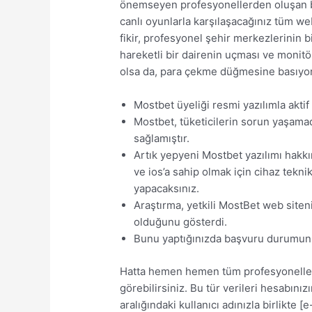
önemseyen profesyonellerden oluşan bir
canlı oyunlarla karşılaşacağınız tüm we
fikir, profesyonel şehir merkezlerinin b
hareketli bir dairenin uçması ve monit
olsa da, para çekme düğmesine basıyor 
Mostbet üyeliği resmi yazılımla aktif h
Mostbet, tüketicilerin sorun yaşamad
sağlamıştır.
Artık yepyeni Mostbet yazılımı hakk
ve ios’a sahip olmak için cihaz tekni
yapacaksınız.
Araştırma, yetkili MostBet web siteni
olduğunu gösterdi.
Bunu yaptığınızda başvuru durumun
Hatta hemen hemen tüm profesyonellerle 
görebilirsiniz. Bu tür verileri hesabın
aralığındaki kullanıcı adınızla birlikte 