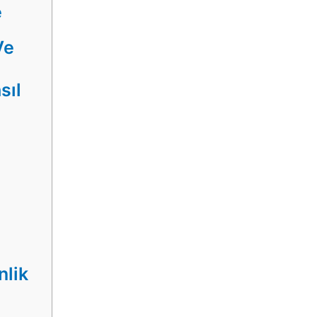
e
Ve
sıl
nlik