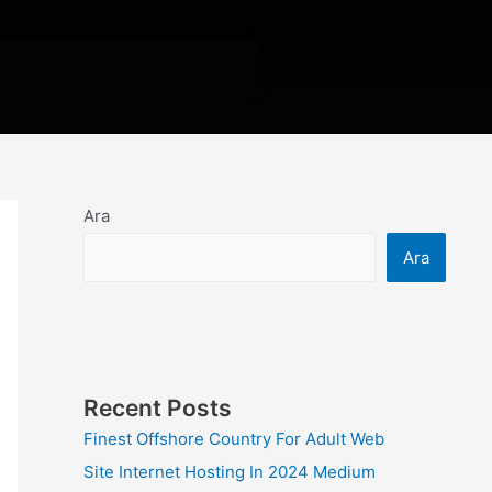
Ara
Ara
Recent Posts
Finest Offshore Country For Adult Web
Site Internet Hosting In 2024 Medium