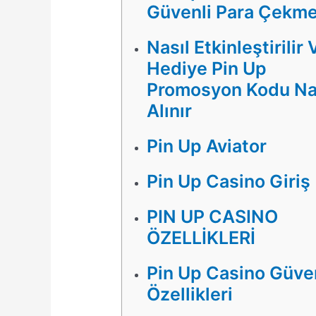
Güvenli Para Çekm
Nasıl Etkinleştirilir 
Hediye Pin Up
Promosyon Kodu Na
Alınır
Pin Up Aviator
Pin Up Casino Giriş
PIN UP CASINO
ÖZELLİKLERİ
Pin Up Casino Güve
Özellikleri