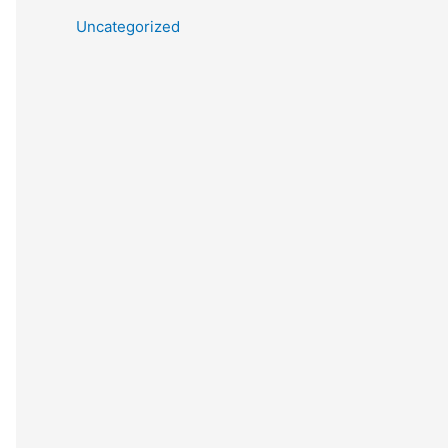
Uncategorized