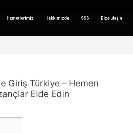
Hizmetlerimiz
Hakkımızda
SSS
Bize ulaşın
e Giriş Türkiye – Hemen
zançlar Elde Edin