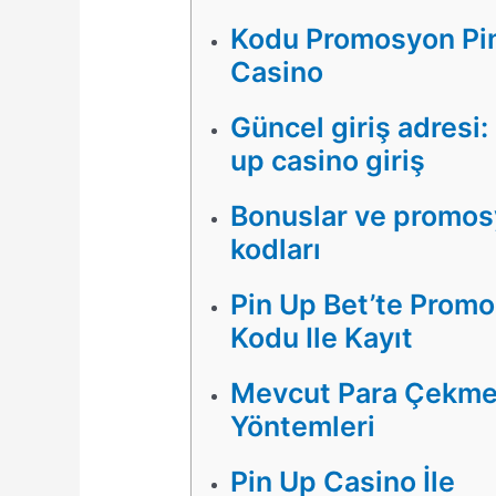
Kodu Promosyon Pi
Casino
Güncel giriş adresi:
up casino giriş
Bonuslar ve promo
kodları
Pin Up Bet’te Prom
Kodu Ile Kayıt
Mevcut Para Çekm
Yöntemleri
Pin Up Casino İle