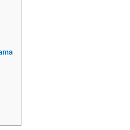
lama
ı