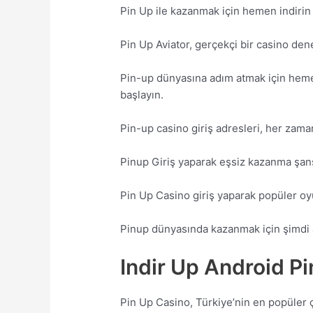
Pin Up ile kazanmak için hemen indirin 
Pin Up Aviator, gerçekçi bir casino dene
Pin-up dünyasına adım atmak için hem
başlayın.
Pin-up casino giriş adresleri, her zama
Pinup Giriş yaparak eşsiz kazanma şansı
Pin Up Casino giriş yaparak popüler oyu
Pinup dünyasında kazanmak için şimdi 
Indir Up Android Pi
Pin Up Casino, Türkiye’nin en popüler ç