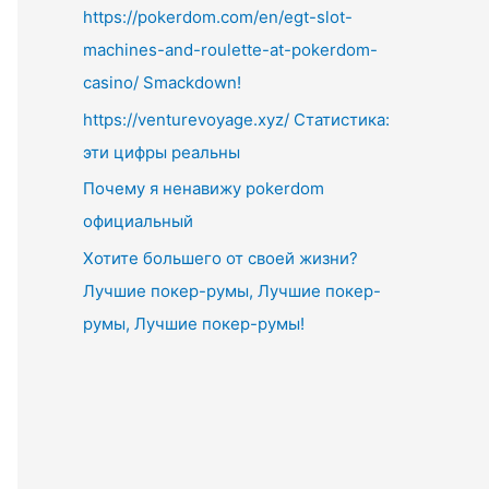
https://pokerdom.com/en/egt-slot-
machines-and-roulette-at-pokerdom-
casino/ Smackdown!
https://venturevoyage.xyz/ Статистика:
эти цифры реальны
Почему я ненавижу pokerdom
официальный
Хотите большего от своей жизни?
Лучшие покер-румы, Лучшие покер-
румы, Лучшие покер-румы!