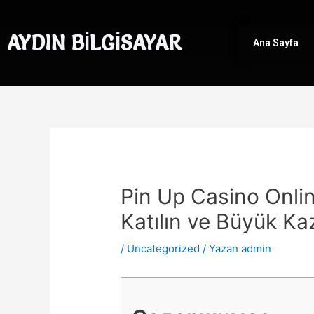
İçeriğe
Yazı
atla
gezinmesi
AYDIN BİLGİSAYAR
Ana Sayfa
Pin Up Casino Onlin
Katılın ve Büyük Ka
/
Uncategorized
/ Yazan
admin