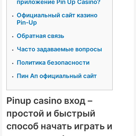
приложение Pin Up Casino?
Официальный сайт казино
Pin-Up
Обратная связь
Часто задаваемые вопросы
Политика безопасности
Пин Ап официальный сайт
Pinup casino вход –
простой и быстрый
способ начать играть и