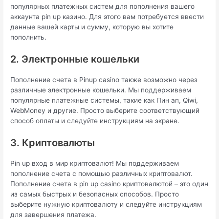
популярных платежных систем для пополнения вашего
аккаунта pin up казино. Для этого вам потребуется ввести
данные вашей карты и сумму, которую вы хотите
пополнить.
2. Электронные кошельки
Пополнение счета в Pinup casino также возможно через
различные электронные кошельки. Мы поддерживаем
популярные платежные системы, такие как Пин ап, Qiwi,
WebMoney и другие. Просто выберите соответствующий
способ оплаты и следуйте инструкциям на экране.
3. Криптовалюты
Pin up вход в мир криптовалют! Мы поддерживаем
пополнение счета с помощью различных криптовалют.
Пополнение счета в pin up casino криптовалютой – это один
из самых быстрых и безопасных способов. Просто
выберите нужную криптовалюту и следуйте инструкциям
для завершения платежа.