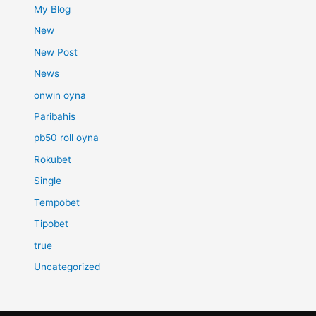
My Blog
New
New Post
News
onwin oyna
Paribahis
pb50 roll oyna
Rokubet
Single
Tempobet
Tipobet
true
Uncategorized