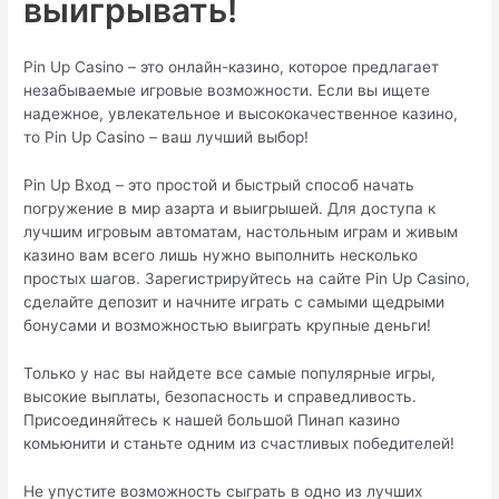
выигрывать!
Pin Up Casino – это онлайн-казино, которое предлагает
незабываемые игровые возможности. Если вы ищете
надежное, увлекательное и высококачественное казино,
то Pin Up Casino – ваш лучший выбор!
Pin Up Вход – это простой и быстрый способ начать
погружение в мир азарта и выигрышей. Для доступа к
лучшим игровым автоматам, настольным играм и живым
казино вам всего лишь нужно выполнить несколько
простых шагов. Зарегистрируйтесь на сайте Pin Up Casino,
сделайте депозит и начните играть с самыми щедрыми
бонусами и возможностью выиграть крупные деньги!
Только у нас вы найдете все самые популярные игры,
высокие выплаты, безопасность и справедливость.
Присоединяйтесь к нашей большой Пинап казино
комьюнити и станьте одним из счастливых победителей!
Не упустите возможность сыграть в одно из лучших