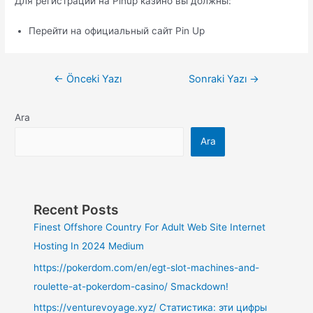
Для регистрации на Pinup казино вы должны:
Перейти на официальный сайт Pin Up
←
Önceki Yazı
Sonraki Yazı
→
Ara
Ara
Recent Posts
Finest Offshore Country For Adult Web Site Internet
Hosting In 2024 Medium
https://pokerdom.com/en/egt-slot-machines-and-
roulette-at-pokerdom-casino/ Smackdown!
https://venturevoyage.xyz/ Статистика: эти цифры