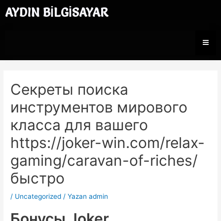
İçeriğe
Yazı
AYDIN BİLGİSAYAR
atla
gezinmesi
Секреты поиска
инструментов мирового
класса для вашего
https://joker-win.com/relax-
gaming/caravan-of-riches/
быстро
/
Uncategorized
/ Yazan
admin
Бонусы Joker