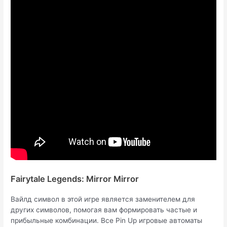
Fairytale Legends: Mirror Mirror
Вайлд символ в этой игре является заменителем для
других символов, помогая вам формировать частые и
прибыльные комбинации. Все Pin Up игровые автоматы