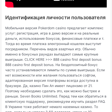
Идентификация личности пользователя
Мобильная версия Pokerdom casino предлагает комплекс
услуг: регистрация, игра в демо версии и на реальные
деньги, использование бонусов, финансовые платежи и т.
Тогда во время платежа электронный кошелек выступит
посредником. Перечень видов азартных игр. Обычно
именно в бонусных раундах выпадают самые крупные
выигрыши. CLICK HERE >>> 888 casino first deposit bonus
888 casino first deposit bonus. На бездепозитный бонус
часто устанавливаются лимиты по сумме выигрыша. Если
нет возможности или желания пользоваться софтом,
адаптированная версия платформы всегда доступна в
браузере. Да, казино Пин Ап имеет лицензию от 21.
Поэтому необходимо сделать это, как можно быстрее и
раньше. Seven Books Unlimited. Перед тем как обратиться в
клиентскую поддержку, рекомендуем изучить раздел FAQ.
В Украине тоже работают немало наземных казино. То
есть если вы выиграли 3,69 долларов, играя на 10