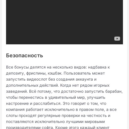
Безопасность
Все бонусы делятся на несколько видов: надбавка к
депозиту, фриспины, кэшбэк. Пользователь может
запустить видеослот без создания аккаунта и
дополнительных действий. Когда нет рядом игорных
заведений. Всё потому, что достаточно запустить барабан,
чтобы перенестись в удивительный мир, улучшить
настроение и расслабиться. Это говорит о том, что
компания работает исключительно в правом поле, а все
слоты проходят регулярные проверки на честность и
поставляются исключительно лучшими мировыми
производителями софта. Кроме этого каждый клиент