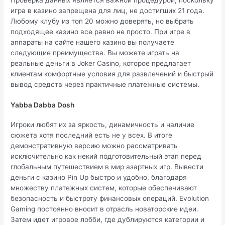
игра в казино запрещена для лиц, не достигших 21 года.
Любому клубу из топ 20 можно доверять, но выбрать
подходящее казино все равно не просто. При игре в
аппараты на сайте нашего казино вы получаете
следующие преимущества. Вы можете играть на
реальные деньги в Joker Casino, которое предлагает
клиентам комфортные условия для развлечений и быстрый
вывод средств через практичные платежные системы.
Yabba Dabba Dosh
Игроки любят их за яркость, динамичность и наличие
сюжета хотя последний есть не у всех. В итоге
демонстративную версию можно рассматривать
исключительно как некий подготовительный этап перед
глобальным путешествием в мир азартных игр. Вывести
деньги с казино Pin Up быстро и удобно, благодаря
множеству платежных систем, которые обеспечивают
безопасность и быстроту финансовых операций. Evolution
Gaming постоянно вносит в отрасль новаторские идеи.
Затем идет игровое лобби, где дублируются категории и