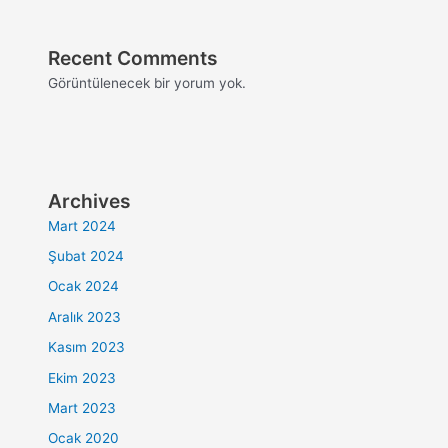
Recent Comments
Görüntülenecek bir yorum yok.
Archives
Mart 2024
Şubat 2024
Ocak 2024
Aralık 2023
Kasım 2023
Ekim 2023
Mart 2023
Ocak 2020