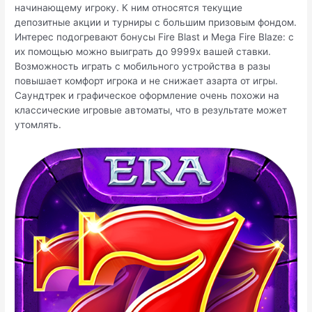
начинающему игроку. К ним относятся текущие
депозитные акции и турниры с большим призовым фондом.
Интерес подогревают бонусы Fire Blast и Mega Fire Blaze: с
их помощью можно выиграть до 9999x вашей ставки.
Возможность играть с мобильного устройства в разы
повышает комфорт игрока и не снижает азарта от игры.
Саундтрек и графическое оформление очень похожи на
классические игровые автоматы, что в результате может
утомлять.