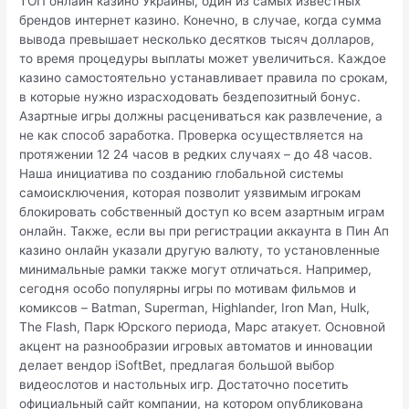
ТОП онлайн казино Украины, один из самых известных
брендов интернет казино. Конечно, в случае, когда сумма
вывода превышает несколько десятков тысяч долларов,
то время процедуры выплаты может увеличиться. Каждое
казино самостоятельно устанавливает правила по срокам,
в которые нужно израсходовать бездепозитный бонус.
Азартные игры должны расцениваться как развлечение, а
не как способ заработка. Проверка осуществляется на
протяжении 12 24 часов в редких случаях – до 48 часов.
Наша инициатива по созданию глобальной системы
самоисключения, которая позволит уязвимым игрокам
блокировать собственный доступ ко всем азартным играм
онлайн. Также, если вы при регистрации аккаунта в Пин Ап
казино онлайн указали другую валюту, то установленные
минимальные рамки также могут отличаться. Например,
сегодня особо популярны игры по мотивам фильмов и
комиксов – Batman, Superman, Highlander, Iron Man, Hulk,
The Flash, Парк Юрского периода, Марс атакует. Основной
акцент на разнообразии игровых автоматов и инновации
делает вендор iSoftBet, предлагая большой выбор
видеослотов и настольных игр. Достаточно посетить
официальный сайт компании, на котором опубликована