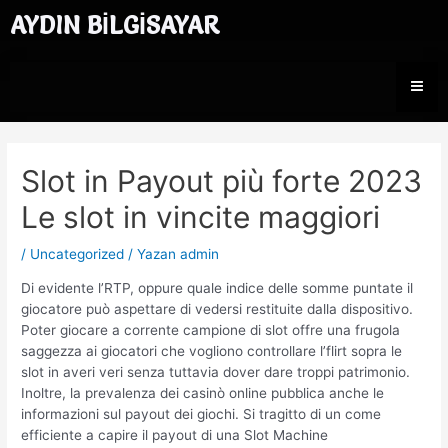
İçeriğe
Yazı
AYDIN BİLGİSAYAR
atla
gezinmesi
Slot in Payout più forte 2023
Le slot in vincite maggiori
/
Uncategorized
/ Yazan
admin
Di evidente l’RTP, oppure quale indice delle somme puntate il
giocatore può aspettare di vedersi restituite dalla dispositivo.
Poter giocare a corrente campione di slot offre una frugola
saggezza ai giocatori che vogliono controllare l’flirt sopra le
slot in averi veri senza tuttavia dover dare troppi patrimonio.
Inoltre, la prevalenza dei casinò online pubblica anche le
informazioni sul payout dei giochi.
Si tragitto di un come
efficiente a capire il payout di una Slot Machine