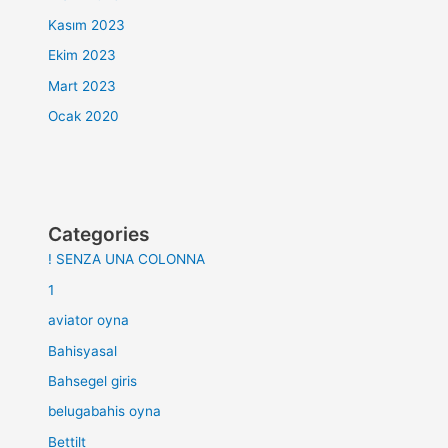
Kasım 2023
Ekim 2023
Mart 2023
Ocak 2020
Categories
! SENZA UNA COLONNA
1
aviator oyna
Bahisyasal
Bahsegel giris
belugabahis oyna
Bettilt