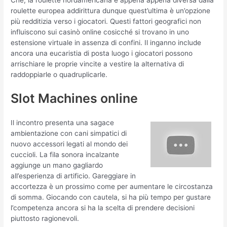
roulette europea addirittura dunque quest’ultima è un’opzione
più redditizia verso i giocatori. Questi fattori geografici non
influiscono sui casinò online cosicché si trovano in uno
estensione virtuale in assenza di confini. Il inganno include
ancora una eucaristia di posta luogo i giocatori possono
arrischiare le proprie vincite a vestire la alternativa di
raddoppiarle o quadruplicarle.
Slot Machines online
Il incontro presenta una sagace
ambientazione con cani simpatici di
nuovo accessori legati al mondo dei
cuccioli. La fila sonora incalzante
aggiunge un mano gagliardo
all’esperienza di artificio. Gareggiare in
accortezza è un prossimo come per aumentare le circostanza
di somma. Giocando con cautela, si ha più tempo per gustare
l’competenza ancora si ha la scelta di prendere decisioni
piuttosto ragionevoli.