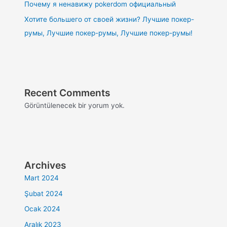
Почему я ненавижу pokerdom официальный
Хотите большего от своей жизни? Лучшие покер-
румы, Лучшие покер-румы, Лучшие покер-румы!
Recent Comments
Görüntülenecek bir yorum yok.
Archives
Mart 2024
Şubat 2024
Ocak 2024
Aralık 2023