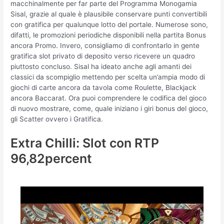
macchinalmente per far parte del Programma Monogamia
Sisal, grazie al quale è plausibile conservare punti convertibili
con gratifica per qualunque lotto del portale. Numerose sono,
difatti, le promozioni periodiche disponibili nella partita Bonus
ancora Promo. Invero, consigliamo di confrontarlo in gente
gratifica slot privato di deposito verso ricevere un quadro
piuttosto concluso. Sisal ha ideato anche agli amanti dei
classici da scompiglio mettendo per scelta un’ampia modo di
giochi di carte ancora da tavola come Roulette, Blackjack
ancora Baccarat. Ora puoi comprendere le codifica del gioco
di nuovo mostrare, come, quale iniziano i giri bonus del gioco,
gli Scatter ovvero i Gratifica.
Extra Chilli: Slot con RTP
96,82percent