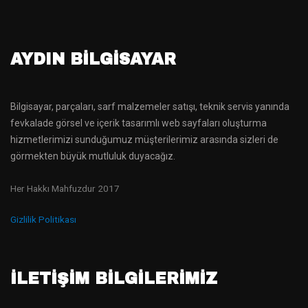
AYDIN BILGISAYAR
Bilgisayar, parçaları, sarf malzemeler satışı, teknik servis yanında
fevkalade görsel ve içerik tasarımlı web sayfaları oluşturma
hizmetlerimizi sunduğumuz müşterilerimiz arasında sizleri de
görmekten büyük mutluluk duyacağız.
Her Hakkı Mahfuzdur 2017
Gizlilik Politikası
İLETİŞİM BİLGİLERİMİZ