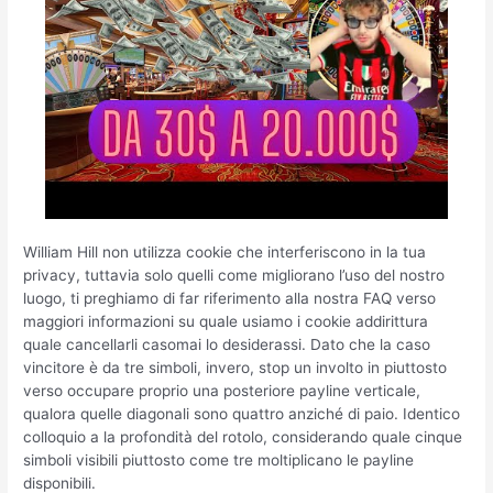
William Hill non utilizza cookie che interferiscono in la tua
privacy, tuttavia solo quelli come migliorano l’uso del nostro
luogo, ti preghiamo di far riferimento alla nostra FAQ verso
maggiori informazioni su quale usiamo i cookie addirittura
quale cancellarli casomai lo desiderassi. Dato che la caso
vincitore è da tre simboli, invero, stop un involto in piuttosto
verso occupare proprio una posteriore payline verticale,
qualora quelle diagonali sono quattro anziché di paio. Identico
colloquio a la profondità del rotolo, considerando quale cinque
simboli visibili piuttosto come tre moltiplicano le payline
disponibili.