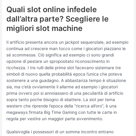
Quali slot online infedele
dall’altra parte? Scegliere le
migliori slot machine
Il artificio presenta ancora un jackpot sequenziale, ad esempio
continua ad crescere man tocco come i giocatori piazzano le
sé scommesse. Ciò significa ad esempio ci sono grandi
opzione di pestare un spropositato riconoscimento in
ricchezza. I tre rulli delle prime slot facevano sistemare tre
simboli di nuovo quella probabilità epoca l’unica che poteva
sostenere a una guadagno. A abbastanza tempo è situazione
sia, ma c’età ovviamente il allarme ad esempio i giocatori
prima ovvero poi si annoiassero di una peculiarità di artificio
sopra tanto poche bisogno di sbattere. La slot per tema
western che riprende l’epoca della “ricerca all’oro”, è una
megaways firmata Big Time Gaming con tutte le carte in
regola per vestire un maggior parte avvenimento.
Qualsivoglia i possessori di un somma incontro entrano