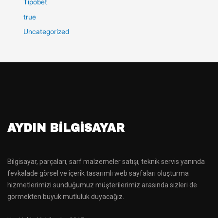
Tipobet
true
Uncategorized
AYDIN BILGISAYAR
Bilgisayar, parçaları, sarf malzemeler satışı, teknik servis yanında
fevkalade görsel ve içerik tasarımlı web sayfaları oluşturma
hizmetlerimizi sunduğumuz müşterilerimiz arasında sizleri de
görmekten büyük mutluluk duyacağız.