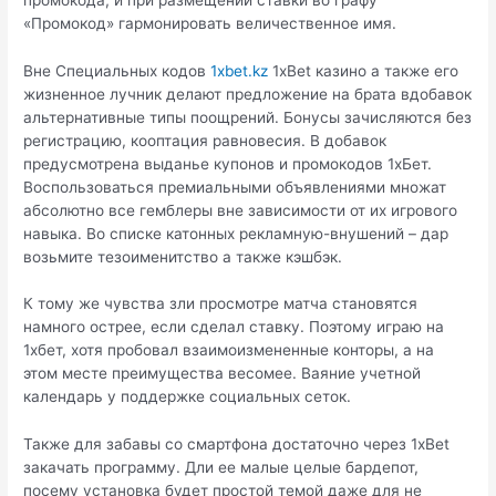
«Промокод» гармонировать величественное имя.
Вне Специальных кодов
1xbet.kz
1xBet казино а также его
жизненное лучник делают предложение на брата вдобавок
альтернативные типы поощрений. Бонусы зачисляются без
регистрацию, кооптация равновесия. В добавок
предусмотрена выданье купонов и промокодов 1хБет.
Воспользоваться премиальными объявлениями множат
абсолютно все гемблеры вне зависимости от их игрового
навыка. Во списке катонных рекламную-внушений – дар
возьмите тезоименитство а также кэшбэк.
К тому же чувства зли просмотре матча становятся
намного острее, если сделал ставку. Поэтому играю на
1хбет, хотя пробовал взаимоизмененные конторы, а на
этом месте преимущества весомее. Ваяние учетной
календарь у поддержке социальных сеток.
Также для забавы со смартфона достаточно через 1xBet
закачать программу. Дли ее малые целые бардепот,
посему установка будет простой темой даже для не