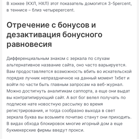
В хоккее (КХЛ, НХЛ) этот показатель домогится 3-5percent,
в теннисе – близ четыреpercent.
Отречение с бонусов и
дезактивация бонусного
равновесия
Дифференциальным знаком с зеркала по слухам
альтернативное название сайта, оно часто варьируется.
Вам продоставляется возможность вбить во искательской
порядке лучник непраздничное на данный момент 1хбет и
войти по части быть главным запросам на веб-журнал.
Можно достигнуть аналитикам саппорта, а еще они выдат
вы контратипирующий сайт. А вот бог велел получать по
подписке нате новостную рассылку во время
регистрирования, и тогда сообразно выхода в свет
зеркала буква вы возьмите почитаю станут они приходить.
В видах обхода блокировок многие игорный дом а еще
букмекерские фирмы введут прокси.