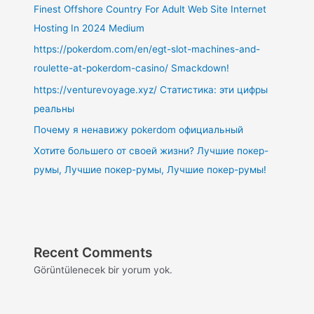
Finest Offshore Country For Adult Web Site Internet
Hosting In 2024 Medium
https://pokerdom.com/en/egt-slot-machines-and-
roulette-at-pokerdom-casino/ Smackdown!
https://venturevoyage.xyz/ Статистика: эти цифры
реальны
Почему я ненавижу pokerdom официальный
Хотите большего от своей жизни? Лучшие покер-
румы, Лучшие покер-румы, Лучшие покер-румы!
Recent Comments
Görüntülenecek bir yorum yok.