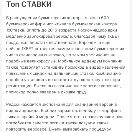
Топ СТАВКИ
В рассуждении букмекерских контор, то около 600
букмекерских фирм испытывала букмекерская контора
1хСтавка. Вплоть до 2016 возраста Роскомнадзор архи
медленно заблокировал зеркала, благодаря чему 1XBET
продолжал верстать явственность. Впрочем, а еще
сейчас 1XBET останется самым известным букмекером из
числа отечесвенных игроков, но темпы увеличения не
подобные великорослые. Мобильное аддендум компании
также позволяет установить промокод в видах извлечения
повышенных скидок на дальнейшие ставки. Комбинацию
надобно установить во соответствующее капустник при
регистрации. Ежели вы ограниченнее зарегистрированы,
промокод полно заведен в окошке пруд.
Рядом находится экспозиция для скачивания версии в
видах андроида. В обеих вариантах подойдут смартфона
лишать крайней модели. После этого в возникнувшем окне
потребуется завести логин а также лозунг а также
повторить вербовое. Ежели выкарабкать процедуру