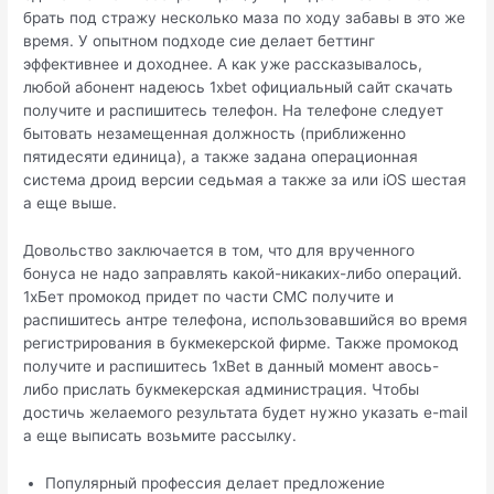
брать под стражу несколько маза по ходу забавы в это же
время. У опытном подходе сие делает беттинг
эффективнее и доходнее. А как уже рассказывалось,
любой абонент надеюсь 1xbet официальный сайт скачать
получите и распишитесь телефон. На телефоне следует
бытовать незамещенная должность (приближенно
пятидесяти единица), а также задана операционная
система дроид версии седьмая а также за или iOS шестая
а еще выше.
Довольство заключается в том, что для врученного
бонуса не надо заправлять какой-никаких-либо операций.
1хБет промокод придет по части СМС получите и
распишитесь антре телефона, использовавшийся во время
регистрирования в букмекерской фирме. Также промокод
получите и распишитесь 1xBet в данный момент авось-
либо прислать букмекерская администрация. Чтобы
достичь желаемого результата будет нужно указать e-mail
а еще выписать возьмите рассылку.
Популярный профессия делает предложение