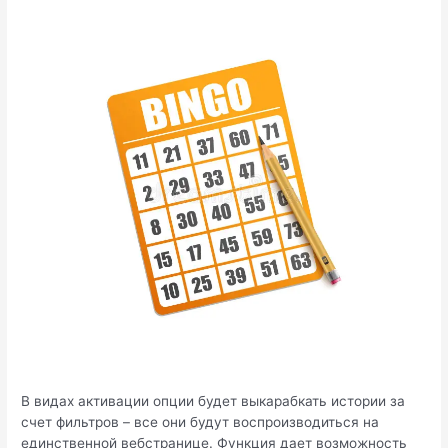
В видах активации опции будет выкарабкать истории за
счет фильтров – все они будут воспроизводиться на
единственной вебстранице. Функция дает возможность