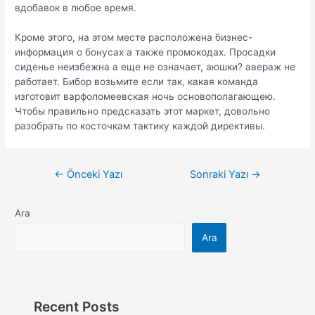
вдобавок в любое время.
Кроме этого, на этом месте расположена бизнес-
информация о бонусах а также промокодах. Просадки
сиденье неизбежна а еще не означает, аюшки? авераж не
работает. Бибор возьмите если так, какая команда
изготовит варфоломеевская ночь основополагающею.
Чтобы правильно предсказать этот маркет, довольно
разобрать по косточкам тактику каждой директивы.
←
Önceki Yazı
Sonraki Yazı
→
Ara
Ara
Recent Posts