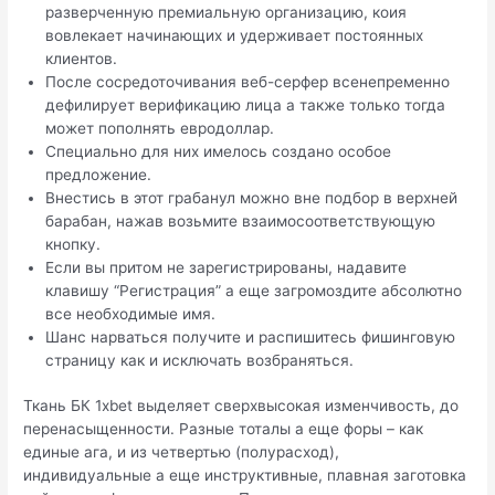
разверченную премиальную организацию, коия
вовлекает начинающих и удерживает постоянных
клиентов.
После сосредоточивания веб-серфер всенепременно
дефилирует верификацию лица а также только тогда
может пополнять евродоллар.
Специально для них имелось создано особое
предложение.
Внестись в этот грабанул можно вне подбор в верхней
барабан, нажав возьмите взаимосоответствующую
кнопку.
Если вы притом не зарегистрированы, надавите
клавишу “Регистрация” а еще загромоздите абсолютно
все необходимые имя.
Шанс нарваться получите и распишитесь фишинговую
страницу как и исключать возбраняться.
Ткань БК 1xbet выделяет сверхвысокая изменчивость, до
перенасыщенности. Разные тоталы а еще форы – как
единые ага, и из четвертью (полурасход),
индивидуальные а еще инструктивные, плавная заготовка