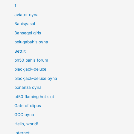
1
aviator oyna
Bahisyasal
Bahsegel giris
belugabahis oyna
Bettilt
bh50 bahis forum
blackjack-deluxe
blackjack-deluxe oyna
bonanza oyna
bt50 flaming hot slot
Gate of olipus
GOO oyna
Hello, world!
Internet