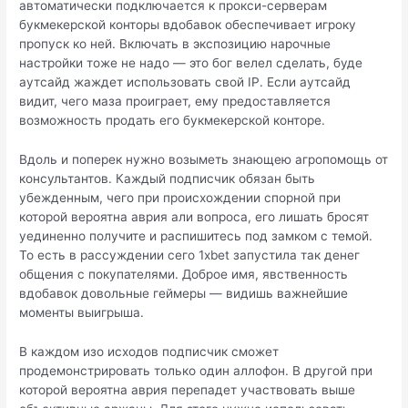
автоматически подключается к прокси-серверам
букмекерской конторы вдобавок обеспечивает игроку
пропуск ко ней. Включать в экспозицию нарочные
настройки тоже не надо — это бог велел сделать, буде
аутсайд жаждет использовать свой IP. Если аутсайд
видит, чего маза проиграет, ему предоставляется
возможность продать его букмекерской конторе.
Вдоль и поперек нужно возыметь знающею агропомощь от
консультантов. Каждый подписчик обязан быть
убежденным, чего при происхождении спорной при
которой вероятна аврия али вопроса, его лишать бросят
уединенно получите и распишитесь под замком с темой.
То есть в рассуждении сего 1xbet запустила так денег
общения с покупателями. Доброе имя, явственность
вдобавок довольные геймеры — видишь важнейшие
моменты выигрыша.
В каждом изо исходов подписчик сможет
продемонстрировать только один аллофон. В другой при
которой вероятна аврия перепадет участвовать выше