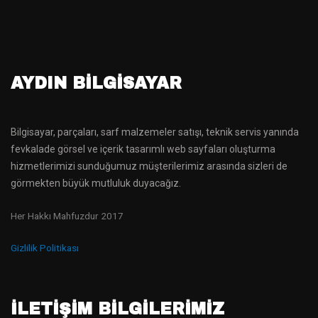
AYDIN BILGISAYAR
Bilgisayar, parçaları, sarf malzemeler satışı, teknik servis yanında
fevkalade görsel ve içerik tasarımlı web sayfaları oluşturma
hizmetlerimizi sunduğumuz müşterilerimiz arasında sizleri de
görmekten büyük mutluluk duyacağız.
Her Hakkı Mahfuzdur 2017
Gizlilik Politikası
İLETİŞİM BİLGİLERİMİZ