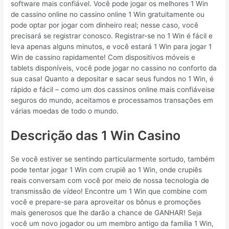
software mais confiável. Você pode jogar os melhores 1 Win
de cassino online no cassino online 1 Win gratuitamente ou
pode optar por jogar com dinheiro real; nesse caso, você
precisará se registrar conosco. Registrar-se no 1 Win é fácil e
leva apenas alguns minutos, e você estará 1 Win para jogar 1
Win de cassino rapidamente! Com dispositivos móveis e
tablets disponíveis, você pode jogar no cassino no conforto da
sua casa! Quanto a depositar e sacar seus fundos no 1 Win, é
rápido e fácil – como um dos cassinos online mais confiáveise
seguros do mundo, aceitamos e processamos transações em
várias moedas de todo o mundo.
Descrição das 1 Win Casino
Se você estiver se sentindo particularmente sortudo, também
pode tentar jogar 1 Win com crupiê ao 1 Win, onde crupiês
reais conversam com você por meio de nossa tecnologia de
transmissão de vídeo! Encontre um 1 Win que combine com
você e prepare-se para aproveitar os bônus e promoções
mais generosos que lhe darão a chance de GANHAR! Seja
você um novo jogador ou um membro antigo da família 1 Win,