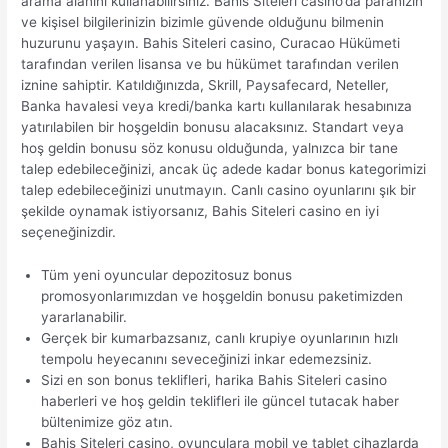
arama alanını kullanabilirsiniz. Bahis Siteleri casino’da paranızın
ve kişisel bilgilerinizin bizimle güvende olduğunu bilmenin
huzurunu yaşayın. Bahis Siteleri casino, Curacao Hükümeti
tarafından verilen lisansa ve bu hükümet tarafından verilen
iznine sahiptir. Katıldığınızda, Skrill, Paysafecard, Neteller,
Banka havalesi veya kredi/banka kartı kullanılarak hesabınıza
yatırılabilen bir hoşgeldin bonusu alacaksınız. Standart veya
hoş geldin bonusu söz konusu olduğunda, yalnızca bir tane
talep edebileceğinizi, ancak üç adede kadar bonus kategorimizi
talep edebileceğinizi unutmayın. Canlı casino oyunlarını şık bir
şekilde oynamak istiyorsanız, Bahis Siteleri casino en iyi
seçeneğinizdir.
Tüm yeni oyuncular depozitosuz bonus
promosyonlarımızdan ve hoşgeldin bonusu paketimizden
yararlanabilir.
Gerçek bir kumarbazsanız, canlı krupiye oyunlarının hızlı
tempolu heyecanını seveceğinizi inkar edemezsiniz.
Sizi en son bonus teklifleri, harika Bahis Siteleri casino
haberleri ve hoş geldin teklifleri ile güncel tutacak haber
bültenimize göz atın.
Bahis Siteleri casino, oyunculara mobil ve tablet cihazlarda