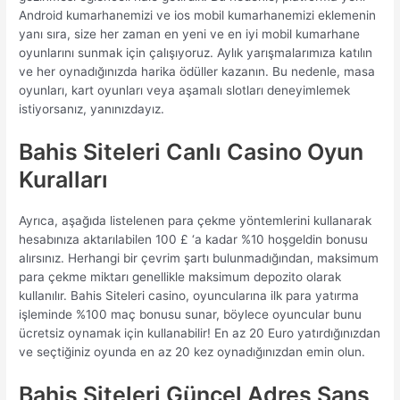
Android kumarhanemizi ve ios mobil kumarhanemizi eklemenin
yanı sıra, size her zaman en yeni ve en iyi mobil kumarhane
oyunlarını sunmak için çalışıyoruz. Aylık yarışmalarımıza katılın
ve her oynadığınızda harika ödüller kazanın. Bu nedenle, masa
oyunları, kart oyunları veya aşamalı slotları deneyimlemek
istiyorsanız, yanınızdayız.
Bahis Siteleri Canlı Casino Oyun
Kuralları
Ayrıca, aşağıda listelenen para çekme yöntemlerini kullanarak
hesabınıza aktarılabilen 100 £ ‘a kadar %10 hoşgeldin bonusu
alırsınız. Herhangi bir çevrim şartı bulunmadığından, maksimum
para çekme miktarı genellikle maksimum depozito olarak
kullanılır. Bahis Siteleri casino, oyuncularına ilk para yatırma
işleminde %100 maç bonusu sunar, böylece oyuncular bunu
ücretsiz oynamak için kullanabilir! En az 20 Euro yatırdığınızdan
ve seçtiğiniz oyunda en az 20 kez oynadığınızdan emin olun.
Bahis Siteleri Güncel Adres Şans