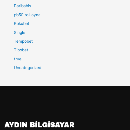
Paribahis
pb50 roll oyna
Rokubet
Single
Tempobet
Tipobet
true
Uncategorized
AYDIN BILGISAYAR