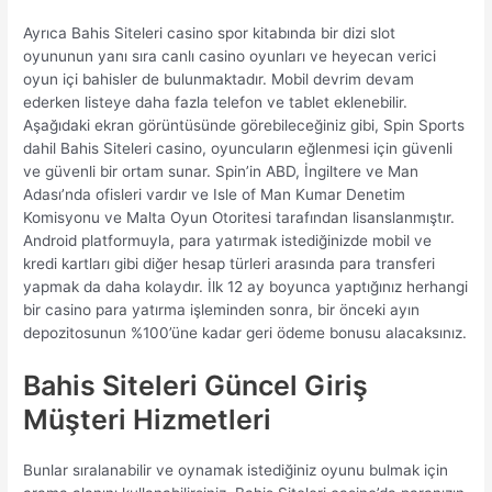
Ayrıca Bahis Siteleri casino spor kitabında bir dizi slot
oyununun yanı sıra canlı casino oyunları ve heyecan verici
oyun içi bahisler de bulunmaktadır. Mobil devrim devam
ederken listeye daha fazla telefon ve tablet eklenebilir.
Aşağıdaki ekran görüntüsünde görebileceğiniz gibi, Spin Sports
dahil Bahis Siteleri casino, oyuncuların eğlenmesi için güvenli
ve güvenli bir ortam sunar. Spin’in ABD, İngiltere ve Man
Adası’nda ofisleri vardır ve Isle of Man Kumar Denetim
Komisyonu ve Malta Oyun Otoritesi tarafından lisanslanmıştır.
Android platformuyla, para yatırmak istediğinizde mobil ve
kredi kartları gibi diğer hesap türleri arasında para transferi
yapmak da daha kolaydır. İlk 12 ay boyunca yaptığınız herhangi
bir casino para yatırma işleminden sonra, bir önceki ayın
depozitosunun %100’üne kadar geri ödeme bonusu alacaksınız.
Bahis Siteleri Güncel Giriş
Müşteri Hizmetleri
Bunlar sıralanabilir ve oynamak istediğiniz oyunu bulmak için