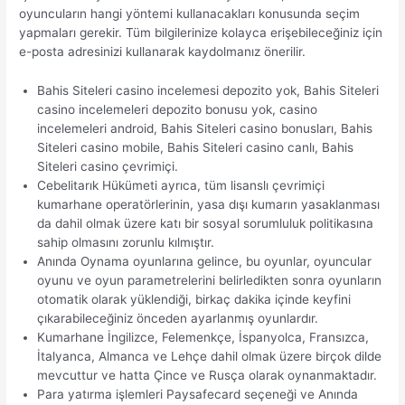
oyuncuların hangi yöntemi kullanacakları konusunda seçim
yapmaları gerekir. Tüm bilgilerinize kolayca erişebileceğiniz için
e-posta adresinizi kullanarak kaydolmanız önerilir.
Bahis Siteleri casino incelemesi depozito yok, Bahis Siteleri
casino incelemeleri depozito bonusu yok, casino
incelemeleri android, Bahis Siteleri casino bonusları, Bahis
Siteleri casino mobile, Bahis Siteleri casino canlı, Bahis
Siteleri casino çevrimiçi.
Cebelitarık Hükümeti ayrıca, tüm lisanslı çevrimiçi
kumarhane operatörlerinin, yasa dışı kumarın yasaklanması
da dahil olmak üzere katı bir sosyal sorumluluk politikasına
sahip olmasını zorunlu kılmıştır.
Anında Oynama oyunlarına gelince, bu oyunlar, oyuncular
oyunu ve oyun parametrelerini belirledikten sonra oyunların
otomatik olarak yüklendiği, birkaç dakika içinde keyfini
çıkarabileceğiniz önceden ayarlanmış oyunlardır.
Kumarhane İngilizce, Felemenkçe, İspanyolca, Fransızca,
İtalyanca, Almanca ve Lehçe dahil olmak üzere birçok dilde
mevcuttur ve hatta Çince ve Rusça olarak oynanmaktadır.
Para yatırma işlemleri Paysafecard seçeneği ve Anında