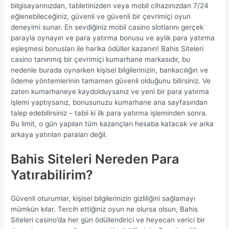
bilgisayarınızdan, tabletinizden veya mobil cihazınızdan 7/24
eğlenebileceğiniz, güvenli ve güvenli bir çevrimiçi oyun
deneyimi sunar. En sevdiğiniz mobil casino slotlarını gerçek
parayla oynayın ve para yatırma bonusu ve aylık para yatırma
eşleşmesi bonusları ile harika ödüller kazanın! Bahis Siteleri
casino tanınmış bir çevrimiçi kumarhane markasıdır, bu
nedenle burada oynarken kişisel bilgilerinizin, bankacılığın ve
ödeme yöntemlerinin tamamen güvenli olduğunu bilirsiniz. Ve
zaten kumarhaneye kaydolduysanız ve yeni bir para yatırma
işlemi yaptıysanız, bonusunuzu kumarhane ana sayfasından
talep edebilirsiniz – tabii ki ilk para yatırma işleminden sonra.
Bu limit, o gün yapılan tüm kazançları hesaba katacak ve arka
arkaya yatırılan paraları değil.
Bahis Siteleri Nereden Para
Yatırabilirim?
Güvenli oturumlar, kişisel bilgilerinizin gizliliğini sağlamayı
mümkün kılar. Tercih ettiğiniz oyun ne olursa olsun, Bahis
Siteleri casino’da her gün ödüllendirici ve heyecan verici bir