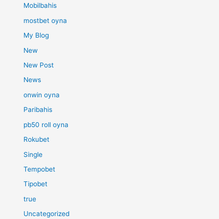
Mobilbahis
mostbet oyna
My Blog
New
New Post
News
onwin oyna
Paribahis
pb50 roll oyna
Rokubet
Single
Tempobet
Tipobet
true
Uncategorized