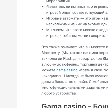
мероприятия.
Являетесь ли вы опытным игроком
игровой опыт, соответствующий 
Игровые автоматы — это игры кази
несколькими из них на экране од
Мы знаем, что этого можно ожида
игрока, чтобы вы могли говорить 
Это также означает, что вы можете 
Blackberry. (Мы также являемся пе
технологии Flash для смартфонов Bla
в любимую кофейню, торговый центр
можете
gama casino
играть в свои лю
находились. Никогда не было лучшег
деньги бесплатно онлайн. С мобиль
многофункциональными азартными игр
любого устройства.
Gama casino – Бон