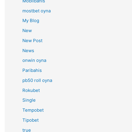
Mobilbahis
mostbet oyna
My Blog
New
New Post
News
onwin oyna
Paribahis
pb50 roll oyna
Rokubet
Single
Tempobet
Tipobet
true