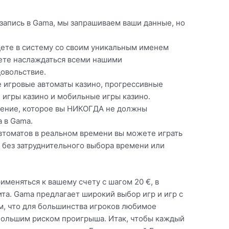
запись в Gama, мы запрашиваем ваши данные, но
йдете в систему со своим уникальным именем
ете наслаждаться всеми нашими
довольствие.
 игровые автоматы казино, прогрессивные
 игры казино и мобильные игры казино.
ение, которое вы НИКОГДА не должны
а в Gama.
втоматов в реальном времени вы можете играть
 без затруднительного выбора времени или
именяться к вашему счету с шагом 20 €, в
та. Gama предлагает широкий выбор игр и игр с
, что для большинства игроков любимое
большим риском проигрыша. Итак, чтобы каждый