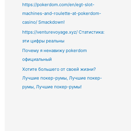
https://pokerdom.com/en/egt-slot-
machines-and-roulette-at-pokerdom-
casino/ Smackdown!
https://venturevoyage.xyz/ Статистика:
эти цифры реальны
Почему я ненавижу pokerdom
официальный
Хотите большего от своей жизни?
Лучшие покер-румы, Лучшие покер-
румы, Лучшие покер-румы!