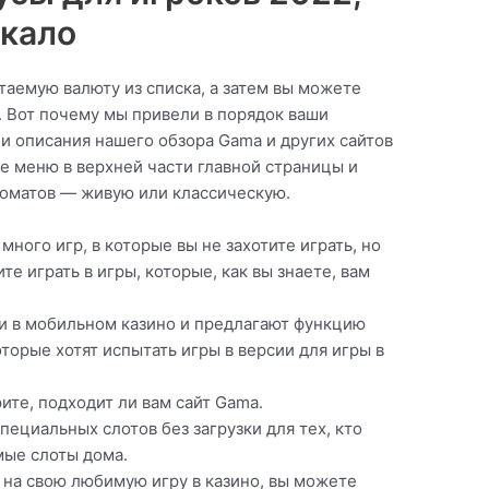
ркало
аемую валюту из списка, а затем вы можете
. Вот почему мы привели в порядок ваши
 и описания нашего обзора Gama и других сайтов
е меню в верхней части главной страницы и
томатов — живую или классическую.
 много игр, в которые вы не захотите играть, но
ите играть в игры, которые, как вы знаете, вам
 и в мобильном казино и предлагают функцию
оторые хотят испытать игры в версии для игры в
ите, подходит ли вам сайт Gama.
ециальных слотов без загрузки для тех, кто
мые слоты дома.
 на свою любимую игру в казино, вы можете