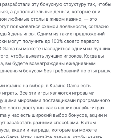
 разработали эту бонусную структуру так, чтобы
ься, а дополнительные деньги, которые они
вои любимые столы в живом казино, — это
гут пользоваться схемой лояльности, согласно
ждый день игры. Одним из таких предложений
оки могут получить до 100% своего первого
 В Gama вы можете насладиться одним из лучших
ого, чтобы выявить лучших игроков. Когда вы
ma, вы будете вознаграждены ежедневным
едневным бонусом без требований по отыгрышу.
и казино на выбор, в Казино Gama есть
 играть. Все эти игры являются игровыми
ведущими мировыми поставщиками программного
Все слоты доступны как в наших онлайн-играх,
ama у нас есть широкий выбор бонусов, акций и
ут заработать разными способами. В этом
усы, акции и награды, которые вы можете
но Gama. Итак, читайте дальше, чтобы узнать