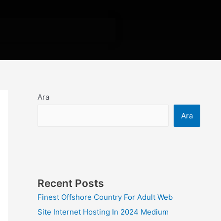
Ara
Ara
Recent Posts
Finest Offshore Country For Adult Web
Site Internet Hosting In 2024 Medium