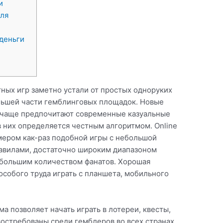
и
для
деньги
тных игр заметно устали от простых одноруких
ольшей части гемблинговых площадок. Новые
ё чаще предпочитают современные казуальные
в них определяется честным алгоритмом. Online
мером как-раз подобной игры с небольшой
авилами, достаточно широким диапазоном
 большим количеством фанатов. Хорошая
особого труда играть с планшета, мобильного
а позволяет начать играть в лотереи, квесты,
 востребованы среди гемблеров во всех странах