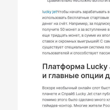
сравнительно несложно воплотить
lucky jet
Чтобы начать зарабатывать в
использовать бесплатные стартовые
денег на счёт. Например, за подписк
получите 50 монет а за вступление 
еще тридцать монет, в сумме их впо
ставок и скромных выигрышей! С са
существует специальная система ло
пользователей и способствует пасс
Платформа Lucky J
и главные опции 
Вскоре необычный онлайн слот быст
планете и Спрайб Lucky Jet стал пу
помимо этого было сделано много кл
геймдев-контор. Многие жители Рос