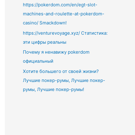
https://pokerdom.com/en/egt-slot-
machines-and-roulette-at-pokerdom-
casino/ Smackdown!
https://venturevoyage.xyz/ Статистика:
эти цифры реальны
Почему я ненавижу pokerdom
официальный
Хотите большего от своей жизни?
Лучшие покер-румы, Лучшие покер-
румы, Лучшие покер-румы!