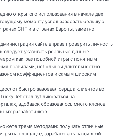
адию открытого использования в начале две
к текущему моменту успел завоевать большую
странах СНГ и в странах Европы, заметно
администрация сайта вправе проверить личность
ии следует указывать реальные данные.
имером как-раз подобной игры с понятным
ыми правилами, небольшой длительностью
пазоном коэффициентов и самым широким
еослот быстро завоевал сердца клиентов во
Lucky Jet стал публиковаться на
талах, вдобавок образовалось много клонов
 иных разработчиков.
 можете тремя методами: получать отличные
 игры на площадке, зарабатывать пассивный