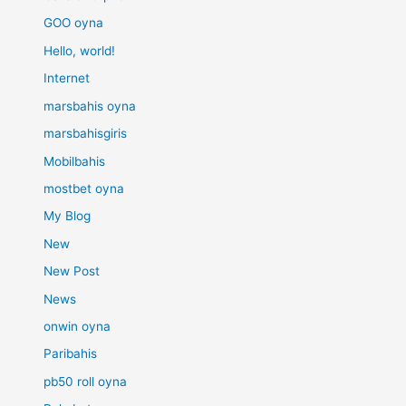
GOO oyna
Hello, world!
Internet
marsbahis oyna
marsbahisgiris
Mobilbahis
mostbet oyna
My Blog
New
New Post
News
onwin oyna
Paribahis
pb50 roll oyna