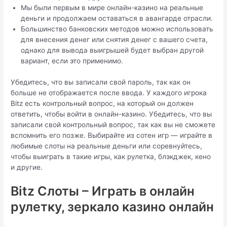
Мы были первым в мире онлайн-казино на реальные
деньги и продолжаем оставаться в авангарде отрасли.
Большинство банковских методов можно использовать
для внесения денег или снятия денег с вашего счета,
однако для вывода выигрышей будет выбран другой
вариант, если это применимо.
Убедитесь, что вы записали свой пароль, так как он
больше не отображается после ввода. У каждого игрока
Bitz есть контрольный вопрос, на который он должен
ответить, чтобы войти в онлайн-казино. Убедитесь, что вы
записали свой контрольный вопрос, так как вы не сможете
вспомнить его позже. Выбирайте из сотен игр — играйте в
любимые слоты на реальные деньги или соревнуйтесь,
чтобы выиграть в такие игры, как рулетка, блэкджек, кено
и другие.
Bitz Слоты – Играть в онлайн
рулетку, зеркало казино онлайн