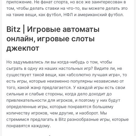
приложение. Не фанат спорта, но все же заинтересован в
том, чтобы делать ставки на что-то, вы можете делать это
на такие вещи, как футбол, НФЛ и американский футбол.
Bitz | Игровые автоматы
онлайн, игровые слоты
джекпот
Но задумывались ли вы когда-нибудь о том, чтобы
сыграть в одну из наших настольных игр? Видите ли, не
существует такой вещи, как «абсолютно лучшая игра», то
есть игры, которые неизменно популярны независимо от
того, какой жанр предлагается. У каждой игры есть свои
сильные и слабые стороны, когда дело доходит до
привлекательности для игроков, и поэтому у них будут
определенные игры, которые понравятся большему
количеству игроков, чем другие, и наоборот. Мы
стремимся предлагать в Bitz разнообразные игры, которые
понравятся каждому.