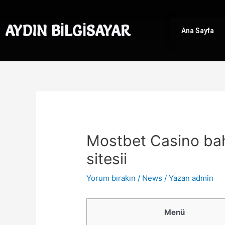
İçeriğe
Yazı
atla
gezinmesi
AYDIN BİLGİSAYAR
Ana Sayfa
Mostbet Casino bahi
sitesii
Yorum bırakın
/
News
/ Yazan
admin
Menü