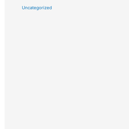
Uncategorized