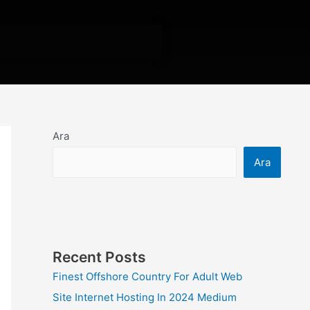
Ara
Ara
Recent Posts
Finest Offshore Country For Adult Web
Site Internet Hosting In 2024 Medium