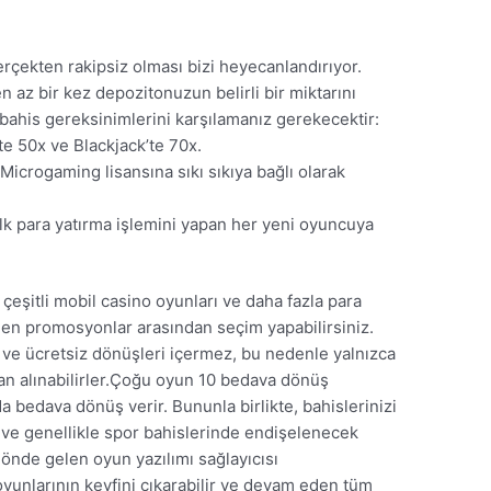
erçekten rakipsiz olması bizi heyecanlandırıyor.
n az bir kez depozitonuzun belirli bir miktarını
bahis gereksinimlerini karşılamanız gerekecektir:
te 50x ve Blackjack’te 70x.
Microgaming lisansına sıkı sıkıya bağlı olarak
lk para yatırma işlemini yapan her yeni oyuncuya
eşitli mobil casino oyunları ve daha fazla para
n promosyonlar arasından seçim yapabilirsiniz.
 ve ücretsiz dönüşleri içermez, bu nedenle yalnızca
dan alınabilirler.Çoğu oyun 10 bedava dönüş
da bedava dönüş verir. Bununla birlikte, bahislerinizi
 ve genellikle spor bahislerinde endişelenecek
 önde gelen oyun yazılımı sağlayıcısı
yunlarının keyfini çıkarabilir ve devam eden tüm