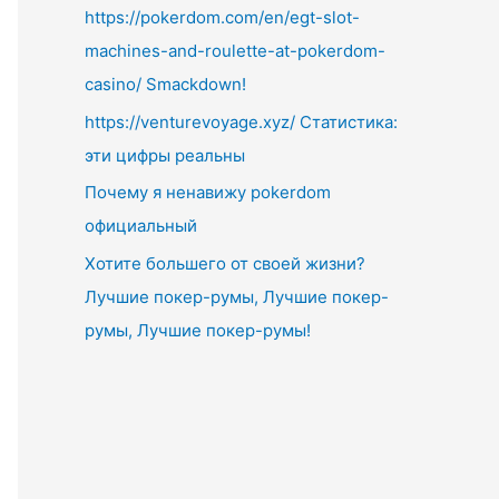
https://pokerdom.com/en/egt-slot-
machines-and-roulette-at-pokerdom-
casino/ Smackdown!
https://venturevoyage.xyz/ Статистика:
эти цифры реальны
Почему я ненавижу pokerdom
официальный
Хотите большего от своей жизни?
Лучшие покер-румы, Лучшие покер-
румы, Лучшие покер-румы!