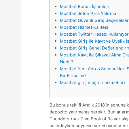
Mostbet Bonus İşlemleri
Mostbet Jeton Para Yatırma
Mostbet Güvenli Giriş Seçenekler
Mostbet Hizmet Kalitesi
Mostbet Twitter Hesabı Kullanıyo
Mostbet Giriş İle Kayıt ve Üyelik İ
Mostbet Giriş Genel Değerlendir
Mostbet Kayıt ile Şikayet Alma Or
Nedir?
Mostbet Yeni Adres Seçenekleri 
Bir Firma mı?
Mostbet giriş müşteri hizmetleri
Bu bonus teklifi Aralık 2018’in sonuna 
depozito yatırmanız gerekir. Bunlar ar
Thunderstruck 2 ve Book of Ra yer alıy
halindeyken heyecan verici oyunların k