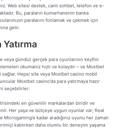
iz. Web sitesi destek, canlı sohbet, telefon ve e-
aktadır. Bu, paraların kumarhanenin banka
ularımızın paralarını fonlamak ve çekmek için
ına gelir.
 Yatırma
ce veya gündüz gerçek para oyunlarının keyfini
celemeleri okumanız hızlı ve kolaydır – ve Mostbet
i sağlar. Hepsi site veya Mostbet casino mobil
yuncular Mostbet casino’da para yatırmaya hazır
i seçebilirler:
risindeki en güvenilir markalardan biridir ve
ir. Her yaşa ve bütçeye uygun oyunlar var; Real
ve Microgaming’e kadar aradığınız oyunu her zaman
rimiçi katılırken daha olumlu bir deneyim yaşama