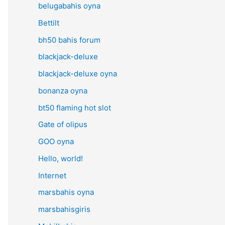
belugabahis oyna
Bettilt
bh50 bahis forum
blackjack-deluxe
blackjack-deluxe oyna
bonanza oyna
bt50 flaming hot slot
Gate of olipus
GOO oyna
Hello, world!
Internet
marsbahis oyna
marsbahisgiris