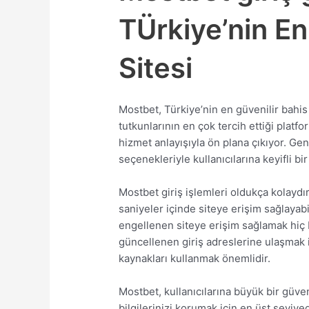
TÜrkiye’nin En
Sitesi
Mostbet, Türkiye’nin en güvenilir bahis
tutkunlarının en çok tercih ettiği platfo
hizmet anlayışıyla ön plana çıkıyor. Ge
seçenekleriyle kullanıcılarına keyifli b
Mostbet giriş işlemleri oldukça kolaydır
saniyeler içinde siteye erişim sağlayabil
engellenen siteye erişim sağlamak hiç 
güncellenen giriş adreslerine ulaşmak i
kaynakları kullanmak önemlidir.
Mostbet, kullanıcılarına büyük bir güven
bilgilerinizi korumak için en üst seviye