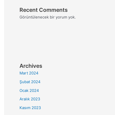
Recent Comments
Görüntülenecek bir yorum yok.
Archives
Mart 2024
Şubat 2024
Ocak 2024
Aralık 2023
Kasım 2023