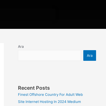
Ara
Ara
Recent Posts
Finest Offshore Country For Adult Web
Site Internet Hosting In 2024 Medium