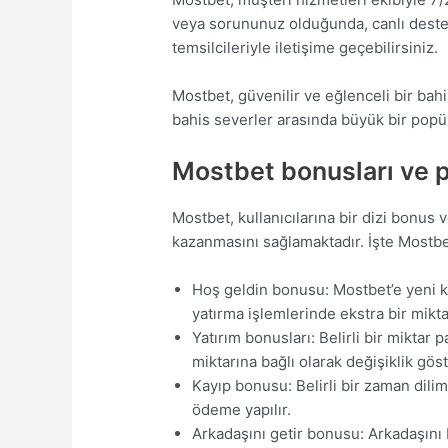
veya sorununuz olduğunda, canlı deste
temsilcileriyle iletişime geçebilirsiniz.
Mostbet, güvenilir ve eğlenceli bir bah
bahis severler arasında büyük bir popül
Mostbet bonusları ve 
Mostbet, kullanıcılarına bir dizi bonus
kazanmasını sağlamaktadır. İşte Mostb
Hoş geldin bonusu: Mostbet’e yeni ka
yatırma işlemlerinde ekstra bir mikta
Yatırım bonusları: Belirli bir miktar p
miktarına bağlı olarak değişiklik göst
Kayıp bonusu: Belirli bir zaman dilim
ödeme yapılır.
Arkadaşını getir bonusu: Arkadaşını 