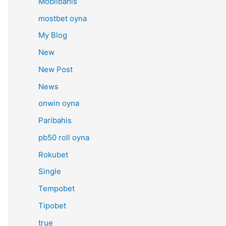
Mobilbahis
mostbet oyna
My Blog
New
New Post
News
onwin oyna
Paribahis
pb50 roll oyna
Rokubet
Single
Tempobet
Tipobet
true