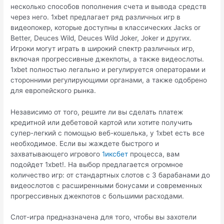
несколько способов пополнения счета и вывода средств
через него. 1xbet предлагает ряд различных игр в
видеопокер, которые доступны в классических Jacks or
Better, Deuces Wild, Deuces Wild Joker, Joker и других.
Игроки могут играть в широкий спектр различных игр,
включая прогрессивные джекпоты, а также видеослоты.
1xbet полностью легально и регулируется операторами и
сторонними регулирующими органами, а также одобрено
для европейского рынка.
Независимо от того, решите ли вы сделать платеж
кредитной или дебетовой картой или хотите получить
супер-легкий с помощью веб-кошелька, у 1xbet есть все
необходимое. Если вы жаждете быстрого и
захватывающего игрового
1иксбет
процесса, вам
подойдет 1xbet!. На выбор предлагается огромное
количество игр: от стандартных слотов с 3 барабанами до
видеослотов с расширенными бонусами и современных
прогрессивных джекпотов с большими расходами.
Слот-игра предназначена для того, чтобы вы захотели