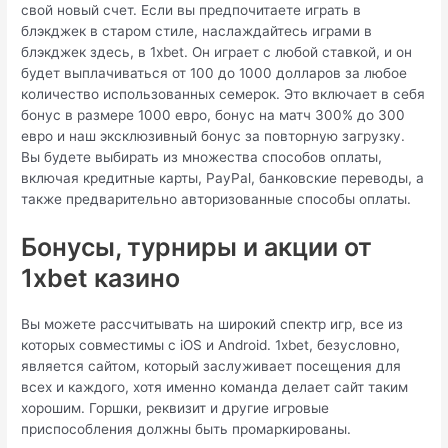
свой новый счет. Если вы предпочитаете играть в
блэкджек в старом стиле, наслаждайтесь играми в
блэкджек здесь, в 1xbet. Он играет с любой ставкой, и он
будет выплачиваться от 100 до 1000 долларов за любое
количество использованных семерок. Это включает в себя
бонус в размере 1000 евро, бонус на матч 300% до 300
евро и наш эксклюзивный бонус за повторную загрузку.
Вы будете выбирать из множества способов оплаты,
включая кредитные карты, PayPal, банковские переводы, а
также предварительно авторизованные способы оплаты.
Бонусы, турниры и акции от
1xbet казино
Вы можете рассчитывать на широкий спектр игр, все из
которых совместимы с iOS и Android. 1xbet, безусловно,
является сайтом, который заслуживает посещения для
всех и каждого, хотя именно команда делает сайт таким
хорошим. Горшки, реквизит и другие игровые
приспособления должны быть промаркированы.