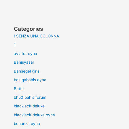
Categories
! SENZA UNA COLONNA
1
aviator oyna
Bahisyasal
Bahsegel giris
belugabahis oyna
Bettilt
bh50 bahis forum
blackjack-deluxe
blackjack-deluxe oyna
bonanza oyna