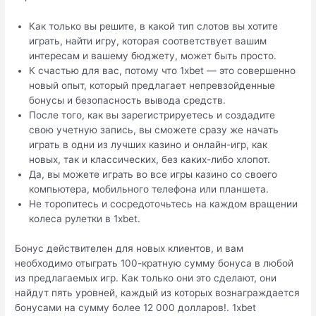
Как только вы решите, в какой тип слотов вы хотите
играть, найти игру, которая соответствует вашим
интересам и вашему бюджету, может быть просто.
К счастью для вас, потому что 1xbet — это совершенно
новый опыт, который предлагает непревзойденные
бонусы и безопасность вывода средств.
После того, как вы зарегистрируетесь и создадите
свою учетную запись, вы сможете сразу же начать
играть в одни из лучших казино и онлайн-игр, как
новых, так и классических, без каких-либо хлопот.
Да, вы можете играть во все игры казино со своего
компьютера, мобильного телефона или планшета.
Не торопитесь и сосредоточьтесь на каждом вращении
колеса рулетки в 1xbet.
Бонус действителен для новых клиентов, и вам
необходимо отыграть 100-кратную сумму бонуса в любой
из предлагаемых игр. Как только они это сделают, они
найдут пять уровней, каждый из которых вознаграждается
бонусами на сумму более 12 000 долларов!. 1xbet