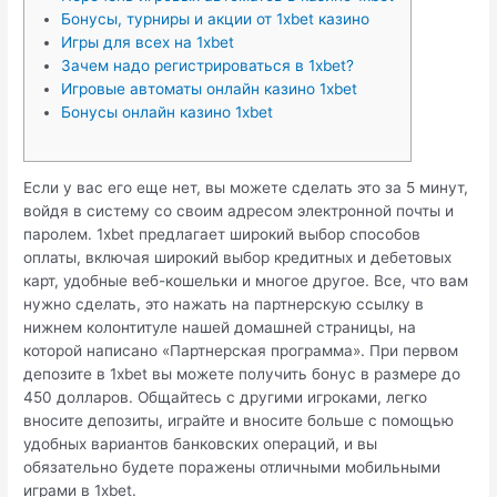
Бонусы, турниры и акции от 1xbet казино
Игры для всех на 1xbet
Зачем надо регистрироваться в 1xbet?
Игровые автоматы онлайн казино 1xbet
Бонусы онлайн казино 1xbet
Если у вас его еще нет, вы можете сделать это за 5 минут,
войдя в систему со своим адресом электронной почты и
паролем. 1xbet предлагает широкий выбор способов
оплаты, включая широкий выбор кредитных и дебетовых
карт, удобные веб-кошельки и многое другое. Все, что вам
нужно сделать, это нажать на партнерскую ссылку в
нижнем колонтитуле нашей домашней страницы, на
которой написано «Партнерская программа». При первом
депозите в 1xbet вы можете получить бонус в размере до
450 долларов. Общайтесь с другими игроками, легко
вносите депозиты, играйте и вносите больше с помощью
удобных вариантов банковских операций, и вы
обязательно будете поражены отличными мобильными
играми в 1xbet.