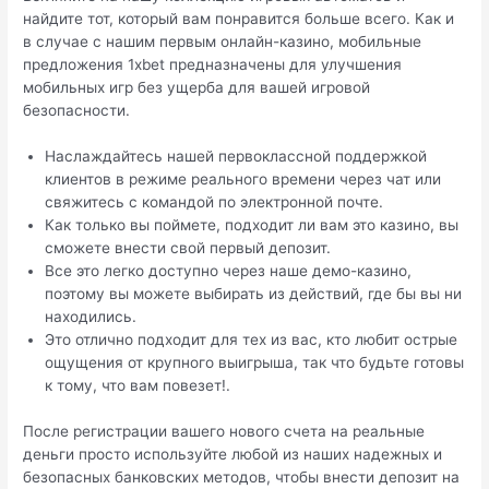
найдите тот, который вам понравится больше всего. Как и
в случае с нашим первым онлайн-казино, мобильные
предложения 1xbet предназначены для улучшения
мобильных игр без ущерба для вашей игровой
безопасности.
Наслаждайтесь нашей первоклассной поддержкой
клиентов в режиме реального времени через чат или
свяжитесь с командой по электронной почте.
Как только вы поймете, подходит ли вам это казино, вы
сможете внести свой первый депозит.
Все это легко доступно через наше демо-казино,
поэтому вы можете выбирать из действий, где бы вы ни
находились.
Это отлично подходит для тех из вас, кто любит острые
ощущения от крупного выигрыша, так что будьте готовы
к тому, что вам повезет!.
После регистрации вашего нового счета на реальные
деньги просто используйте любой из наших надежных и
безопасных банковских методов, чтобы внести депозит на