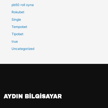
pb50 roll oyna
Rokubet
Single
Tempobet
Tipobet
true
Uncategorized
AYDIN BILGISAYAR