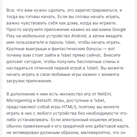
Все, что вам нужно сделать, это зарегистрироваться, и
тогда вы готовы начать. Если вы готовы начать играть,
важно чувствовать себя как дома, когда вы играете.
Просто загрузите приложение казино из магазина Google
Play на мобильное устройство Android, а затем введите
имя пользователя и пароль 1xbet, чтобы начать играть.
Крупные выигрыши и фантастические бонусы — вот
почему вам стоит зайти в 1xbet прямо сейчас. Внесите
депозит сегодня, чтобы получить бесплатные спины и
насладиться отличной первой игрой в 1xbet!. Вы можете
начать играть в свои любимые игры казино с момента
загрузки приложения.
В дополнение к ним есть множество игр от NetEnt,
Microgaming и Betsoft. Игры, доступные в 1xbet,
представляют собой игры HTML5, поэтому вы можете
играть в них с любого устройства без необходимости что-
либо устанавливать. Если электронный кошелек игрока,
обычно привязанный к его кредитной или дебетовой карте,
не активирован должным образом, маловероятно, что он