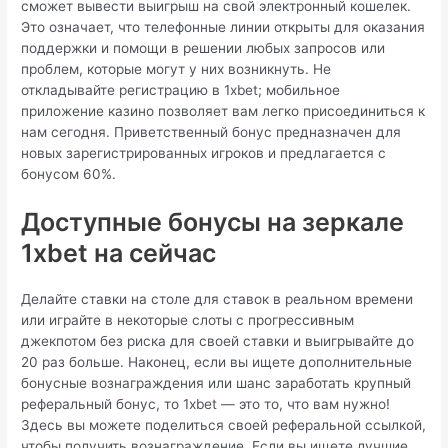
сможет вывести выигрыш на свой электронный кошелек.
Это означает, что телефонные линии открыты для оказания
поддержки и помощи в решении любых запросов или
проблем, которые могут у них возникнуть. Не
откладывайте регистрацию в 1xbet; мобильное
приложение казино позволяет вам легко присоединиться к
нам сегодня. Приветственный бонус предназначен для
новых зарегистрированных игроков и предлагается с
бонусом 60%.
Доступные бонусы на зеркале
1xbet на сейчас
Делайте ставки на столе для ставок в реальном времени
или играйте в некоторые слоты с прогрессивным
джекпотом без риска для своей ставки и выигрывайте до
20 раз больше. Наконец, если вы ищете дополнительные
бонусные вознаграждения или шанс заработать крупный
реферальный бонус, то 1xbet — это то, что вам нужно!
Здесь вы можете поделиться своей реферальной ссылкой,
чтобы получить вознаграждение. Если вы ищете лучшие