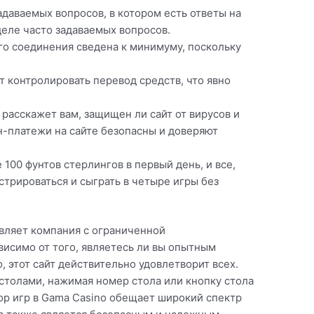
адаваемых вопросов, в котором есть ответы на
деле часто задаваемых вопросов.
го соединения сведена к минимуму, поскольку
ет контролировать перевод средств, что явно
 расскажет вам, защищен ли сайт от вирусов и
йн-платежи на сайте безопасны и доверяют
100 фунтов стерлингов в первый день, и все,
истрироваться и сыграть в четыре игры без
вляет компания с ограниченной
ависимо от того, являетесь ли вы опытным
, этот сайт действительно удовлетворит всех.
столами, нажимая номер стола или кнопку стола
ор игр в Gama Casino обещает широкий спектр