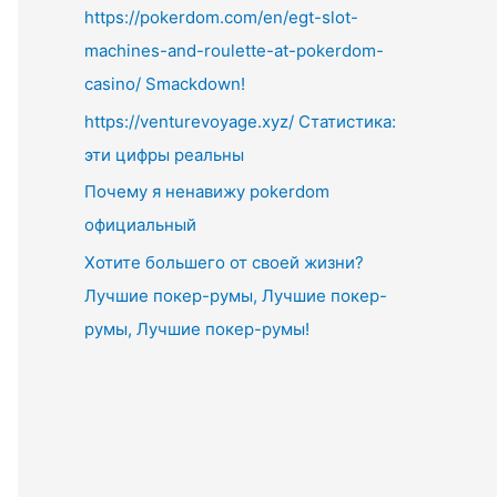
https://pokerdom.com/en/egt-slot-
machines-and-roulette-at-pokerdom-
casino/ Smackdown!
https://venturevoyage.xyz/ Статистика:
эти цифры реальны
Почему я ненавижу pokerdom
официальный
Хотите большего от своей жизни?
Лучшие покер-румы, Лучшие покер-
румы, Лучшие покер-румы!