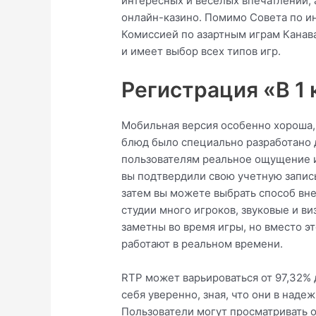
интересных и веселых впечатлений,
онлайн-казино. Помимо Совета по и
Комиссией по азартным играм Канав
и имеет выбор всех типов игр.
Регистрация «В 1 
Мобильная версия особенно хороша, 
блюд было специально разработано 
пользователям реальное ощущение и
вы подтвердили свою учетную запис
затем вы можете выбрать способ вне
студии много игроков, звуковые и в
заметны во время игры, но вместо э
работают в реальном времени.
RTP может варьироваться от 97,32% 
себя уверенно, зная, что они в надеж
Пользователи могут просматривать 