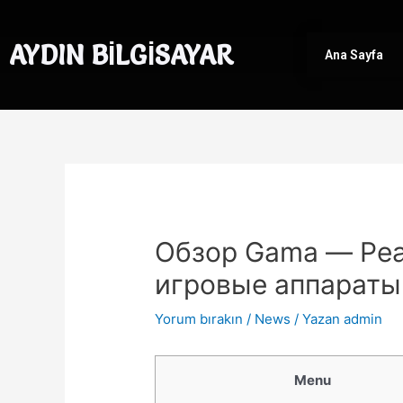
İçeriğe
Yazı
atla
gezinmesi
AYDIN BİLGİSAYAR
Ana Sayfa
Обзор Gama — Ре
игровые аппараты
Yorum bırakın
/
News
/ Yazan
admin
Menu