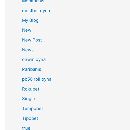
Mobilbahis
mostbet oyna
My Blog
New
New Post
News
onwin oyna
Paribahis
pb50 roll oyna
Rokubet
Single
Tempobet
Tipobet
true