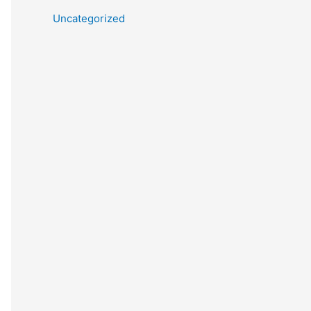
Uncategorized