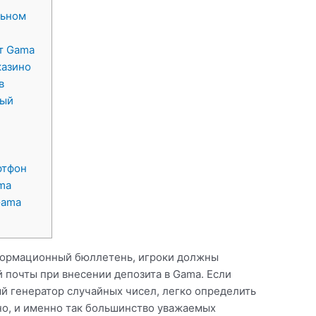
льном
т Gama
казино
в
ный
ртфон
ama
Gama
формационный бюллетень, игроки должны
й почты при внесении депозита в Gama. Если
й генератор случайных чисел, легко определить
но, и именно так большинство уважаемых