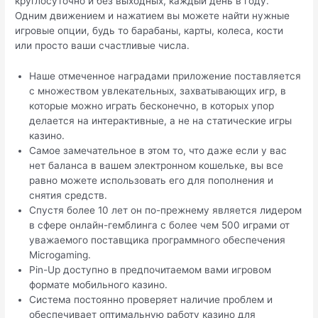
круглосуточно и без выходных, каждый день в году.
Одним движением и нажатием вы можете найти нужные
игровые опции, будь то барабаны, карты, колеса, кости
или просто ваши счастливые числа.
Наше отмеченное наградами приложение поставляется
с множеством увлекательных, захватывающих игр, в
которые можно играть бесконечно, в которых упор
делается на интерактивные, а не на статические игры
казино.
Самое замечательное в этом то, что даже если у вас
нет баланса в вашем электронном кошельке, вы все
равно можете использовать его для пополнения и
снятия средств.
Спустя более 10 лет он по-прежнему является лидером
в сфере онлайн-гемблинга с более чем 500 играми от
уважаемого поставщика программного обеспечения
Microgaming.
Pin-Up доступно в предпочитаемом вами игровом
формате мобильного казино.
Система постоянно проверяет наличие проблем и
обеспечивает оптимальную работу казино для