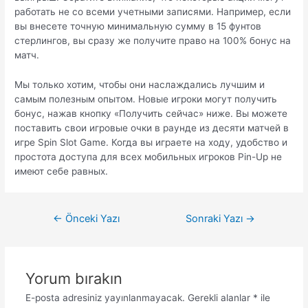
работать не со всеми учетными записями. Например, если
вы внесете точную минимальную сумму в 15 фунтов
стерлингов, вы сразу же получите право на 100% бонус на
матч.
Мы только хотим, чтобы они наслаждались лучшим и
самым полезным опытом. Новые игроки могут получить
бонус, нажав кнопку «Получить сейчас» ниже. Вы можете
поставить свои игровые очки в раунде из десяти матчей в
игре Spin Slot Game. Когда вы играете на ходу, удобство и
простота доступа для всех мобильных игроков Pin-Up не
имеют себе равных.
←
Önceki Yazı
Sonraki Yazı
→
Yorum bırakın
E-posta adresiniz yayınlanmayacak.
Gerekli alanlar
*
ile