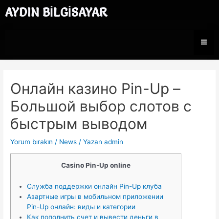
İçeriğe
Yazı
AYDIN BİLGİSAYAR
atla
gezinmesi
Онлайн казино Pin-Up –
Большой выбор слотов с
быстрым выводом
Yorum bırakın
/
News
/ Yazan
admin
Casino Pin-Up online
Служба поддержки онлайн Pin-Up клуба
Азартные игры в мобильном приложении
Pin-Up онлайн: виды и категории
Как пополнить счет и вывести деньги в