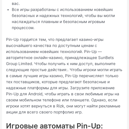
вас.
Все игры разработаны с использованием новейших
безопасных и надежных технологий, чтобы вы могли
наслаждаться плавным и безопасным игровым
процессом.
Pin-Up гордится тем, что предлагает казино-игры
высочайшего качества по доступным ценам с
использованием новейших технологий. Pin-Up —
авторитетное онлайн-казино, принадлежащее SunBets
Group Limited. Чтобы получить к ним доступ, выполните
следующие простые действия:. Чтобы игроки могли играть
в самые лучшие игры казино, Pin-Up перечисляет только
тех поставщиков, которые предлагают безопасные и
надежные платформы для игры. Загрузите приложение
Pin-Up для Android, чтобы играть в свои любимые игры на
своем мобильном телефоне или планшете. Однако, если
игроки хотят вернуться в Rizk, они могут найти рекламные
акции для всего своего портфолио игр.
Игровые автоматы Pin-Up: