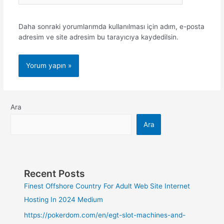
Daha sonraki yorumlarımda kullanılması için adım, e-posta
adresim ve site adresim bu tarayıcıya kaydedilsin.
Ara
Ara
Recent Posts
Finest Offshore Country For Adult Web Site Internet
Hosting In 2024 Medium
https://pokerdom.com/en/egt-slot-machines-and-