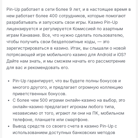
Pin-Up работает в сети более 9 лет, и в настоящее время в
нем работает более 400 сотрудников, которые помогают
разрабатывать и запускать свои игры. Казино Pin-Up
лицензируется и регулируется Комиссией по азартным
играм Канаваке. Все, что нужно сделать пользователю,
чтобы получить свои бездепозитные коды, — это
зарегистрироваться в казино. Итак, вы слышали о новой
потрясающей игре мобильного казино для Android и iOS?
Дайте нам знать, и мы сможем начать его рассмотрение
для вас и рекомендовать его.
Pin-Up гарантирует, что вы будете полны бонусов и
многого другого, и предлагает огромную коллекцию
приветственных бонусов.
С более чем 500 играми онлайн-казино на выбор, это
онлайн-казино предлагает игрокам любого типа,
независимо от того, играют ли они на ПК, мобильном
телефоне, планшете или смартфоне.
Вывод средств со своего счета в казино Pin-Up с
использованием доступных банковских методов