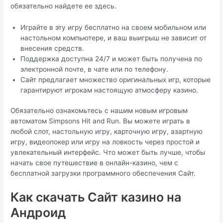
обязательно найдете ее здесь.
Играйте в эту игру бесплатно на своем мобильном или
настольном компьютере, и ваш выигрыш не зависит от
внесения средств.
Поддержка доступна 24/7 и может быть получена по
электронной почте, в чате или по телефону.
Сайт предлагает множество оригинальных игр, которые
гарантируют игрокам настоящую атмосферу казино.
Обязательно ознакомьтесь с нашим новым игровым
автоматом Simpsons Hit and Run. Вы можете играть в
любой слот, настольную игру, карточную игру, азартную
игру, видеопокер или игру на ловкость через простой и
увлекательный интерфейс. Что может быть лучше, чтобы
начать свое путешествие в онлайн-казино, чем с
бесплатной загрузки программного обеспечения Сайт.
Как скачать Сайт казино на
Андроид