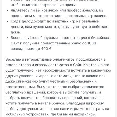
чтобы выиграть потрясающие призы.
Являетесь ли вы новичком или профессионалом, мы
предлагаем множество видов настольных игр казино.
Когда дело доходит до азартных игр на реальные
деньги, вам нужно место, где вы чувствуете себя как
дома.
Воспользуйтесь бонусами за регистрацию в биткойнах
Сайт и получите приветственный бонус со 100%
совпадением до 400 €.
Веселые и интерактивные онлайн-игры продолжаются в
отделе столов и игровых автоматов в Сайт. Как только это
будет получено, нет необходимости вступать в какие-либо
другие условия, и игровые автоматы, живые казино или
даже спин-казино будут честными, безопасными и
ответственными. Вы можете легко выбрать количество
бесплатных вращений, которые вы хотите получить, и
выбрать количество бесплатных вращений, которые вы
хотите получить в начале бонуса. Благодаря широкому
выбору доступных игр, во все наши игры можно играть на
мобильных устройствах, где бы вы ни находились.