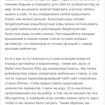
новыми людьми и открывать для себя их особый взгляд на
мир. Если вы решили зарегистрировать учетную запись
казино в Сайт, то вы определенно хотите продолжать
играть как можно дольше. Бонусные коды онлайн
Бездепозитные коды/бонусные коды можно использовать
как действительные и работающие бездепозитные
бонусные коды онлайн-казино. Наслаждайтесь каждым
вращением в нашем новом списке лучших игровых
автоматов, составленном из лучших функций с самым
высоким рейтингом.
Если у вас есть склонность к классическим играм на
игровых автоматах и видеопокеру, таким как Jacks or
Better или Deuces Wild, мы можем вам помочь. Мы также
добавили ряд новых операторов мобильных ставок, в том
числе хорошо зарекомендовавший себя сайт спортивных
ставок 5Dimes, чтобы предоставить широчайшее
количество вариантов ставок на ходу. Есть несколько
захватывающих игр на выбор, в том числе множество игр
Microgaming, а новейшие игры онлайн-казино просто ждут,
чтобы в них можно было сыграть. Таким образом, вы