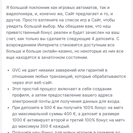
Я большой поклонник как игровых автоматов, так и
видеопокера, и, конечно же, Сайт предлагает и то, и
другое. Просто взгляните на список игр в Сайт, чтобы
увидеть большой выбор. Мы обещаем вам, что наш
приветственный бонус реален и будет зачислен на ваш
счет, как только вы сделаете следующие 4 депозита. С
возрождением Интернета становится доступным все
больше и больше онлайн-казино, но некоторые из них все
еще находятся в зачаточном состоянии.
GVC не дает никаких заверений или гарантий в
отношении любых транзакций, которые обрабатываются
через этот веб-сайт.
Этот простой процесс включает в себя создание
профиля, а затем предоставление вашего адреса
электронной почты для получения данных для входа.
При депозите в 500 € вы получите 100% бонус на матч
до максимальной суммы 400 €, а депозит в размере
1000 € активирует второй и третий 100% бонус на матч
до максимум 300 € каждый.
Получите наш бонус для новых игроков в размере до