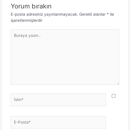
Yorum bırakın
E-posta adresiniz yayınlanmayacak.
Gerekli alanlar
*
ile
işaretlenmişlerdir
Buraya
yazın..
İsim*
E-
Posta*