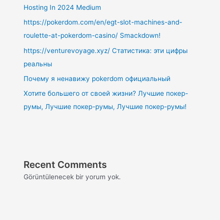
Hosting In 2024 Medium
https://pokerdom.com/en/egt-slot-machines-and-
roulette-at-pokerdom-casino/ Smackdown!
https://venturevoyage.xyz/ Статистика: эти цифры
реальны
Почему я ненавижу pokerdom официальный
Хотите большего от своей жизни? Лучшие покер-
румы, Лучшие покер-румы, Лучшие покер-румы!
Recent Comments
Görüntülenecek bir yorum yok.