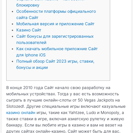
блокировку
Особенности платформы официального
сайта Сайт
Мобильная версия и приложение Сайт
Казино Сайт
Сайт бонусы для зарегистрированных
пользователей
Как скачать мобильное приложние Сайт
для Iphone iOS
Полный обзор Сайт 2023 игры, ставки,
бонусы и акции
В конце 2010 года Сайт начало свою разработку на
мобильных устройствах. Тогда у вас есть возможность
сыграть в лучшие онлайн-слоты от 50 Vegas Jackpots на
Slotozed!. Другие специальные игры включают казуальные
казино онлайн
игры, такие как Yahtzee, Ludo и Monopoly, а
также ставки в игре, включая азиатскую рулетку и живую
баккару. Если вы любите игры в казино и вам не везет на
других сайтах онлайн-казино, Сайт может быть для вас.