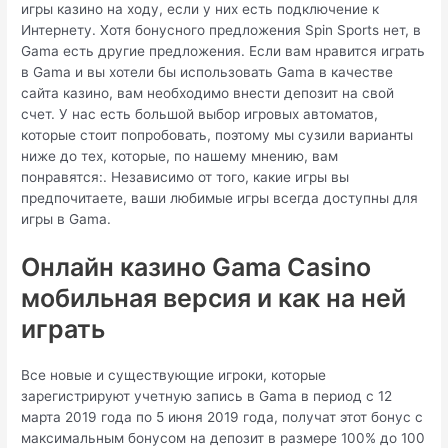
игры казино на ходу, если у них есть подключение к
Интернету. Хотя бонусного предложения Spin Sports нет, в
Gama есть другие предложения. Если вам нравится играть
в Gama и вы хотели бы использовать Gama в качестве
сайта казино, вам необходимо внести депозит на свой
счет. У нас есть большой выбор игровых автоматов,
которые стоит попробовать, поэтому мы сузили варианты
ниже до тех, которые, по нашему мнению, вам
понравятся:. Независимо от того, какие игры вы
предпочитаете, ваши любимые игры всегда доступны для
игры в Gama.
Онлайн казино Gama Casino
мобильная версия и как на ней
играть
Все новые и существующие игроки, которые
зарегистрируют учетную запись в Gama в период с 12
марта 2019 года по 5 июня 2019 года, получат этот бонус с
максимальным бонусом на депозит в размере 100% до 100