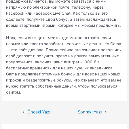
поддержки клиентов, вы можете связаться с ними
напрямую по электронной почте, телефону, через
Facebook или Facebook Live Chat. Как только вы это
сделаете, получите свой бонус, а затем наслаждайтесь
всеми азартными играми, которые мы можем предложить.
Итак, если вы ищете место, где можно отточить свои
навыки или просто заработать серьезные деньги, то Gama
— это сайт для вас. Прямо сейчас это означает пополнить
свой депозит и получить право на другие замечательные
предложения, включая шанс выиграть 1000 € в
бесплатных вращениях для наших лучших вкладчиков.
Gama предлагает отличные бонусы для всех наших новых
игроков и бездепозитные бонусы, что означает, что вам не
нужно тратить собственные деньги, чтобы пользоваться
сайтом.
←
Önceki Yazı
Sonraki Yazı
→