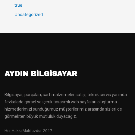
true
Uncategorized
AYDIN BILGISAYAR
Bilgisayar, parçaları, sarf malzemeler satışı, teknik servis yanında
fevkalade görsel ve içerik tasarımlı web sayfaları oluşturma
hizmetlerimizi sunduğumuz müşterilerimiz arasında sizleri de
görmekten büyük mutluluk duyacağız.
Her Hakkı Mahfuzdur 2017