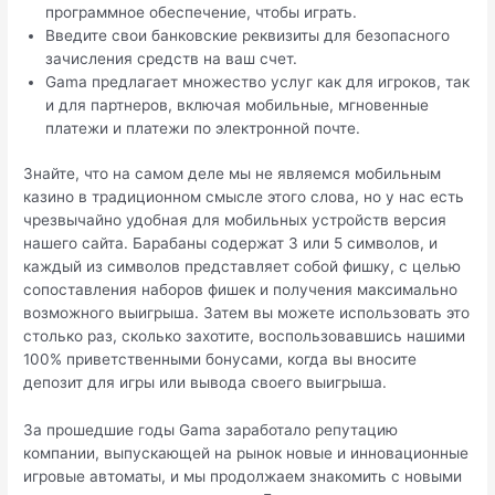
программное обеспечение, чтобы играть.
Введите свои банковские реквизиты для безопасного
зачисления средств на ваш счет.
Gama предлагает множество услуг как для игроков, так
и для партнеров, включая мобильные, мгновенные
платежи и платежи по электронной почте.
Знайте, что на самом деле мы не являемся мобильным
казино в традиционном смысле этого слова, но у нас есть
чрезвычайно удобная для мобильных устройств версия
нашего сайта. Барабаны содержат 3 или 5 символов, и
каждый из символов представляет собой фишку, с целью
сопоставления наборов фишек и получения максимально
возможного выигрыша. Затем вы можете использовать это
столько раз, сколько захотите, воспользовавшись нашими
100% приветственными бонусами, когда вы вносите
депозит для игры или вывода своего выигрыша.
За прошедшие годы Gama заработало репутацию
компании, выпускающей на рынок новые и инновационные
игровые автоматы, и мы продолжаем знакомить с новыми