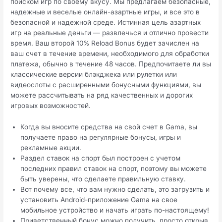
поиском игр по своему вкусу. Мы предлагаем безопасные,
надежные и веселые онлайн-азартные игры, и все это в
безопасной и надежной среде. Истинная цель азартных
игр на реальные деньги — развлечься и отлично провести
время. Ваш второй 10% Reload Bonus будет зачислен на
ваш счет в течение времени, необходимого для обработки
платежа, обычно в течение 48 часов. Предпочитаете ли вы
классические версии блэкджека или рулетки или
видеослоты с расширенными бонусными функциями, вы
можете рассчитывать на ряд качественных и дорогих
игровых возможностей.
Когда вы вносите средства на свой счет в Gama, вы
получаете право на регулярные бонусы, игры и
рекламные акции.
Раздел ставок на спорт был построен с учетом
последних правил ставок на спорт, поэтому вы можете
быть уверены, что сделаете правильную ставку.
Вот почему все, что вам нужно сделать, это загрузить и
установить Android-приложение Gama на свое
мобильное устройство и начать играть по-настоящему!
Приветственный бонус можно получить, просто открыв