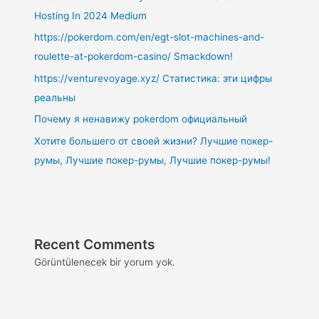
Hosting In 2024 Medium
https://pokerdom.com/en/egt-slot-machines-and-
roulette-at-pokerdom-casino/ Smackdown!
https://venturevoyage.xyz/ Статистика: эти цифры
реальны
Почему я ненавижу pokerdom официальный
Хотите большего от своей жизни? Лучшие покер-
румы, Лучшие покер-румы, Лучшие покер-румы!
Recent Comments
Görüntülenecek bir yorum yok.