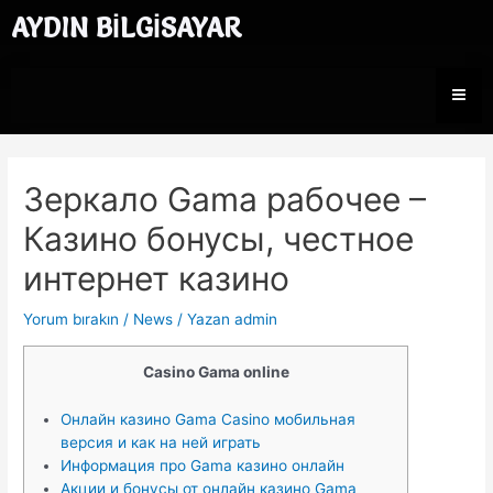
İçeriğe
Yazı
AYDIN BİLGİSAYAR
atla
gezinmesi
Зеркало Gama рабочее –
Казино бонусы, честное
интернет казино
Yorum bırakın
/
News
/ Yazan
admin
Casino Gama online
Онлайн казино Gama Casino мобильная
версия и как на ней играть
Информация про Gama казино онлайн
Акции и бонусы от онлайн казино Gama