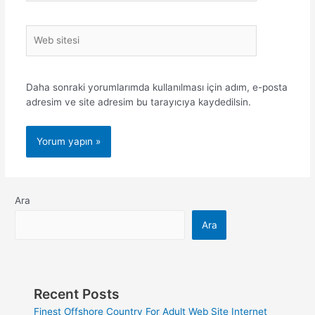
Web
sitesi
Daha sonraki yorumlarımda kullanılması için adım, e-posta
adresim ve site adresim bu tarayıcıya kaydedilsin.
Ara
Ara
Recent Posts
Finest Offshore Country For Adult Web Site Internet