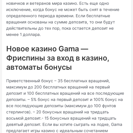
новичков и ветеранов мира казино. Есть еще одно
исключение, когда бонус не может быть снят в течение
определенного периода времени. Если бесплатные
вращения основаны на сумме депозита, то они будут
действительны до тех пор, пока остается депозит не
менее 1 доллара.
Новое казино Gama —
Фриспины за вход в казино,
автоматы бонусы
Приветственный бонус – 35 бесплатных вращений,
максимум до 200 бесплатных вращений на первый
депозит и 100 бесплатных вращений на все последующие
депозиты. – 5% бонус на первый депозит и 100% бонус на
все последующие депозиты (максимум до 100 фунтов
стерлингов). – 20 бонусных вращений на тридцать
восьмой депозит.- 15 бонусных вращений на тридцать
девятый депозит. Если вы хотите сыграть на лодке, Gama
предлагает игры казино с идеальным сочетанием