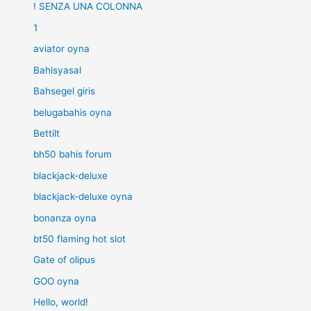
! SENZA UNA COLONNA
1
aviator oyna
Bahisyasal
Bahsegel giris
belugabahis oyna
Bettilt
bh50 bahis forum
blackjack-deluxe
blackjack-deluxe oyna
bonanza oyna
bt50 flaming hot slot
Gate of olipus
GOO oyna
Hello, world!