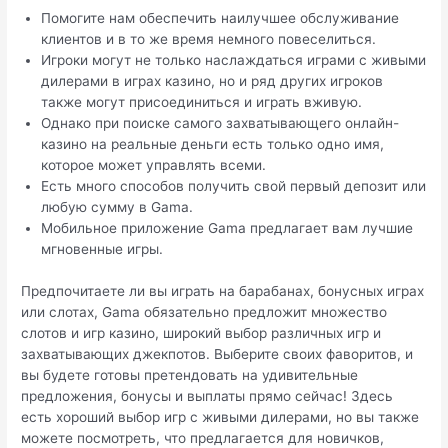
Помогите нам обеспечить наилучшее обслуживание
клиентов и в то же время немного повеселиться.
Игроки могут не только наслаждаться играми с живыми
дилерами в играх казино, но и ряд других игроков
также могут присоединиться и играть вживую.
Однако при поиске самого захватывающего онлайн-
казино на реальные деньги есть только одно имя,
которое может управлять всеми.
Есть много способов получить свой первый депозит или
любую сумму в Gama.
Мобильное приложение Gama предлагает вам лучшие
мгновенные игры.
Предпочитаете ли вы играть на барабанах, бонусных играх
или слотах, Gama обязательно предложит множество
слотов и игр казино, широкий выбор различных игр и
захватывающих джекпотов. Выберите своих фаворитов, и
вы будете готовы претендовать на удивительные
предложения, бонусы и выплаты прямо сейчас! Здесь
есть хороший выбор игр с живыми дилерами, но вы также
можете посмотреть, что предлагается для новичков,