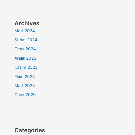
Archives
Mart 2024
Şubat 2024
Ocak 2024
Aralık 2023
Kasım 2023
Ekim 2023
Mart 2023
Ocak 2020
Categories