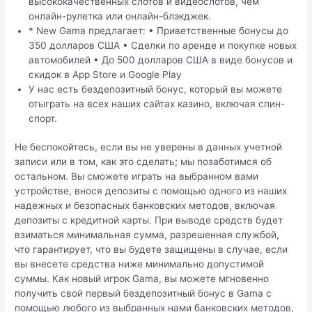
высококачественных слотов и видеослотов, чем
онлайн-рулетка или онлайн-блэкджек.
* New Gama предлагает: • Приветственные бонусы до
350 долларов США • Сделки по аренде и покупке новых
автомобилей • До 500 долларов США в виде бонусов и
скидок в App Store и Google Play
У нас есть бездепозитный бонус, который вы можете
отыграть на всех наших сайтах казино, включая спин-
спорт.
Не беспокойтесь, если вы не уверены в данных учетной
записи или в том, как это сделать; мы позаботимся об
остальном. Вы сможете играть на выбранном вами
устройстве, внося депозиты с помощью одного из наших
надежных и безопасных банковских методов, включая
депозиты с кредитной карты. При выводе средств будет
взиматься минимальная сумма, разрешенная службой,
что гарантирует, что вы будете защищены в случае, если
вы внесете средства ниже минимально допустимой
суммы. Как новый игрок Gama, вы можете мгновенно
получить свой первый бездепозитный бонус в Gama с
помощью любого из выбранных нами банковских методов,