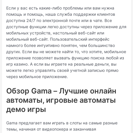
Если у вас есть какие-либо проблемы или вам нужна
помощь и помощь, наша служба поддержки клиентов
доступна 24/7 по электронной почте или в чате. Все
доступные функции легко доступны через приложение для
мобильных устройств, настольный веб-сайт или
мобильный веб-сайт. Пользовательский интерфейс
намного более интуитивно понятен, чем большинство
других. Если вы не можете найти то, что хотите, мобильное
приложение позволяет вызвать функцию поиска любой из
игр казино. А если вы играете на реальные деньги, вы
можете легко управлять своей учетной записью прямо
через мобильное приложение.
Обзор Gama – Лучшие онлайн
автоматы, игровые автоматы
демо игры
Gama предлагает вам играть в слоты на самые разные
темы, начиная от видеопокера и заканчивая