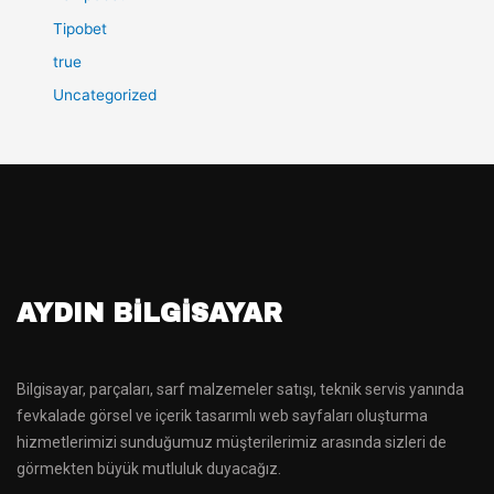
Tipobet
true
Uncategorized
AYDIN BILGISAYAR
Bilgisayar, parçaları, sarf malzemeler satışı, teknik servis yanında
fevkalade görsel ve içerik tasarımlı web sayfaları oluşturma
hizmetlerimizi sunduğumuz müşterilerimiz arasında sizleri de
görmekten büyük mutluluk duyacağız.