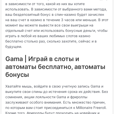
в зависимости от того, какой из них вы хотите
использовать. В зависимости от выбранного вами метода,
ваш бездепозитный бонус в спин-казино будет зачислен
на ваш счет в казино в течение 3 часов или меньше. В этот
момент вы можете вывести все свои выигрыши на
отдельный счет или использовать бонусные деньги, чтобы
играть в любой из ваших любимых слотов казино
бесплатно столько раз, сколько захотите, сейчас и в
будущем.
Gama | Играй в слоты и
автоматы бесплатно, автоматы
бонусы
Хватайте мышь, войдите в свою учетную запись Gama и
выкупите свои спины до истечения срока их действия. Без
сомнения, акции лояльности Gama и фрироллы
заслуживают особого внимания. Есть множество причин,
по которым вам стоит присоединиться к Millionaire Freeroll.
Кроме того, фрироллы будут проходить на новейших и