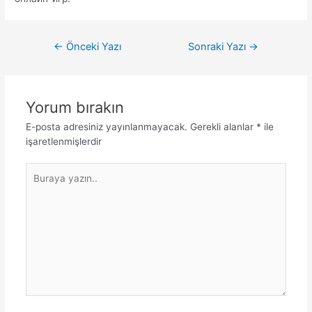
←
Önceki Yazı
Sonraki Yazı
→
Yorum bırakın
E-posta adresiniz yayınlanmayacak.
Gerekli alanlar
*
ile
işaretlenmişlerdir
Buraya
yazın..