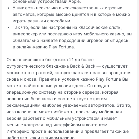
основными устройствами Apple.
У них есть несколько высококачественных игровых
автоматов, которые высоко ценятся и в которые можно
играть разными способами.
Так что, если вы настроены на классические слоты,
видеопокер или последнюю игру мобильного казино, вы
обязательно найдете подходящий игровой опыт здесь,
в онлайн-казино Play Fortuna.
От классического блэкджека 21 до более
футуристического блэкджека Back & Back — существует
множество стратегий, которые заставят вас возвращаться
снова и снова. Правила и условия казино Play Fortuna Вы
можете найти полные условия здесь. Он создал
операционную систему на стороне сервера, которая
полностью безопасна и соответствует строгим
рекомендациям наиболее уважаемых авторитетов. Это то,
чего казино не может избежать, поскольку мобильная
версия работает с мобильным устройством и имеет
меньше контроля над интерфейсом и контентом.
Интерфейс прост в использовании и предлагает такой же
набор игр, как и в живом казино.