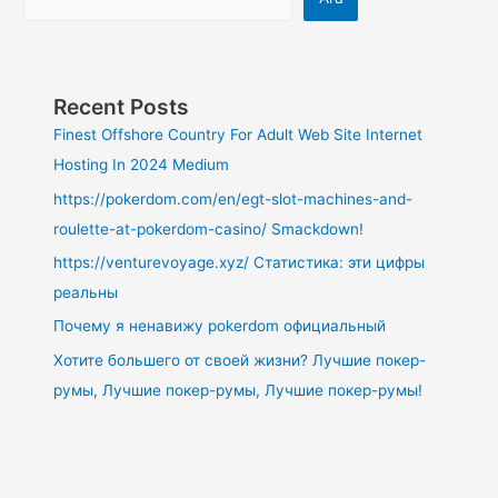
Recent Posts
Finest Offshore Country For Adult Web Site Internet
Hosting In 2024 Medium
https://pokerdom.com/en/egt-slot-machines-and-
roulette-at-pokerdom-casino/ Smackdown!
https://venturevoyage.xyz/ Статистика: эти цифры
реальны
Почему я ненавижу pokerdom официальный
Хотите большего от своей жизни? Лучшие покер-
румы, Лучшие покер-румы, Лучшие покер-румы!