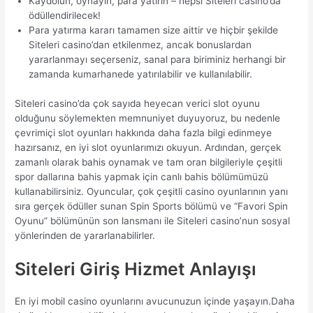
Kaydolun, oynayın, para yatırın – hepsi Siteleri casino’da
ödüllendirilecek!
Para yatırma kararı tamamen size aittir ve hiçbir şekilde
Siteleri casino’dan etkilenmez, ancak bonuslardan
yararlanmayı seçerseniz, sanal para biriminiz herhangi bir
zamanda kumarhanede yatırılabilir ve kullanılabilir.
Siteleri casino’da çok sayıda heyecan verici slot oyunu
olduğunu söylemekten memnuniyet duyuyoruz, bu nedenle
çevrimiçi slot oyunları hakkında daha fazla bilgi edinmeye
hazırsanız, en iyi slot oyunlarımızı okuyun. Ardından, gerçek
zamanlı olarak bahis oynamak ve tam oran bilgileriyle çeşitli
spor dallarına bahis yapmak için canlı bahis bölümümüzü
kullanabilirsiniz. Oyuncular, çok çeşitli casino oyunlarının yanı
sıra gerçek ödüller sunan Spin Sports bölümü ve “Favori Spin
Oyunu” bölümünün son lansmanı ile Siteleri casino’nun sosyal
yönlerinden de yararlanabilirler.
Siteleri Giriş Hizmet Anlayışı
En iyi mobil casino oyunlarını avucunuzun içinde yaşayın.Daha