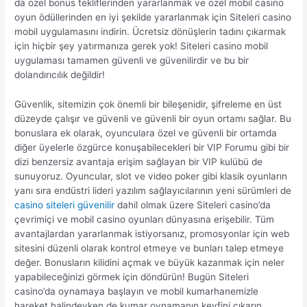
da özel bonus tekliflerinden yararlanmak ve özel mobil casino
oyun ödüllerinden en iyi şekilde yararlanmak için Siteleri casino
mobil uygulamasını indirin. Ücretsiz dönüşlerin tadını çıkarmak
için hiçbir şey yatırmanıza gerek yok! Siteleri casino mobil
uygulaması tamamen güvenli ve güvenilirdir ve bu bir
dolandırıcılık değildir!
Güvenlik, sitemizin çok önemli bir bileşenidir, şifreleme en üst
düzeyde çalışır ve güvenli ve güvenli bir oyun ortamı sağlar. Bu
bonuslara ek olarak, oyunculara özel ve güvenli bir ortamda
diğer üyelerle özgürce konuşabilecekleri bir VIP Forumu gibi bir
dizi benzersiz avantaja erişim sağlayan bir VIP kulübü de
sunuyoruz. Oyuncular, slot ve video poker gibi klasik oyunların
yanı sıra endüstri lideri yazılım sağlayıcılarının yeni sürümleri de
casino siteleri güvenilir
dahil olmak üzere Siteleri casino’da
çevrimiçi ve mobil casino oyunları dünyasına erişebilir. Tüm
avantajlardan yararlanmak istiyorsanız, promosyonlar için web
sitesini düzenli olarak kontrol etmeye ve bunları talep etmeye
değer. Bonusların kilidini açmak ve büyük kazanmak için neler
yapabileceğinizi görmek için döndürün! Bugün Siteleri
casino’da oynamaya başlayın ve mobil kumarhanemizle
hareket halindeyken de kumar oynamanın keyfini çıkarın.