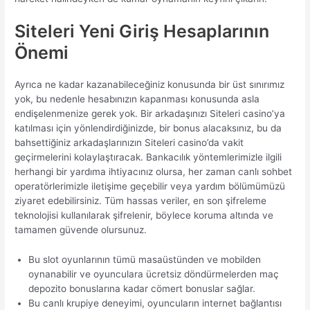
Siteleri Yeni Giriş Hesaplarının
Önemi
Ayrıca ne kadar kazanabileceğiniz konusunda bir üst sınırımız
yok, bu nedenle hesabınızın kapanması konusunda asla
endişelenmenize gerek yok. Bir arkadaşınızı Siteleri casino’ya
katılması için yönlendirdiğinizde, bir bonus alacaksınız, bu da
bahsettiğiniz arkadaşlarınızın Siteleri casino’da vakit
geçirmelerini kolaylaştıracak. Bankacılık yöntemlerimizle ilgili
herhangi bir yardıma ihtiyacınız olursa, her zaman canlı sohbet
operatörlerimizle iletişime geçebilir veya yardım bölümümüzü
ziyaret edebilirsiniz. Tüm hassas veriler, en son şifreleme
teknolojisi kullanılarak şifrelenir, böylece koruma altında ve
tamamen güvende olursunuz.
Bu slot oyunlarının tümü masaüstünden ve mobilden
oynanabilir ve oyunculara ücretsiz döndürmelerden maç
depozito bonuslarına kadar cömert bonuslar sağlar.
Bu canlı krupiye deneyimi, oyuncuların internet bağlantısı