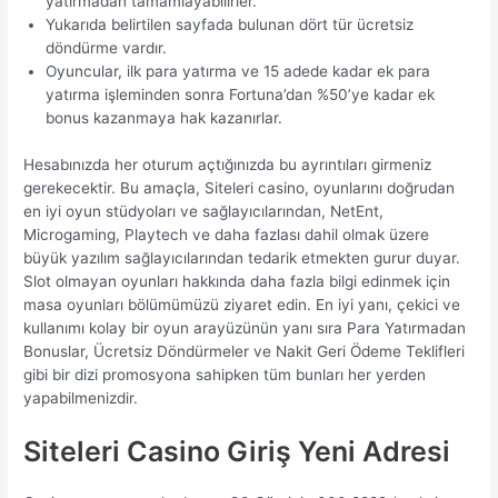
yatırmadan tamamlayabilirler.
Yukarıda belirtilen sayfada bulunan dört tür ücretsiz
döndürme vardır.
Oyuncular, ilk para yatırma ve 15 adede kadar ek para
yatırma işleminden sonra Fortuna’dan %50’ye kadar ek
bonus kazanmaya hak kazanırlar.
Hesabınızda her oturum açtığınızda bu ayrıntıları girmeniz
gerekecektir. Bu amaçla, Siteleri casino, oyunlarını doğrudan
en iyi oyun stüdyoları ve sağlayıcılarından, NetEnt,
Microgaming, Playtech ve daha fazlası dahil olmak üzere
büyük yazılım sağlayıcılarından tedarik etmekten gurur duyar.
Slot olmayan oyunları hakkında daha fazla bilgi edinmek için
masa oyunları bölümümüzü ziyaret edin. En iyi yanı, çekici ve
kullanımı kolay bir oyun arayüzünün yanı sıra Para Yatırmadan
Bonuslar, Ücretsiz Döndürmeler ve Nakit Geri Ödeme Teklifleri
gibi bir dizi promosyona sahipken tüm bunları her yerden
yapabilmenizdir.
Siteleri Casino Giriş Yeni Adresi