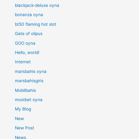
blackjack-deluxe oyna
bonanza oyna
bt50 flaming hot slot
Gate of olipus
GOO oyna
Hello, world!
Internet
marsbahis oyna
marsbahisgiris
Mobilbahis
mostbet oyna
My Blog
New
New Post
News