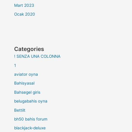
Mart 2023
Ocak 2020
Categories
! SENZA UNA COLONNA
1
aviator oyna
Bahisyasal
Bahsegel giris
belugabahis oyna
Bettilt
bh50 bahis forum
blackjack-deluxe