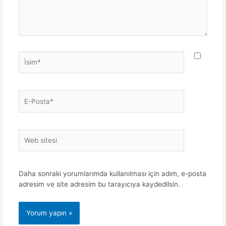
İsim*
E-
Posta*
Web
sitesi
Daha sonraki yorumlarımda kullanılması için adım, e-posta
adresim ve site adresim bu tarayıcıya kaydedilsin.