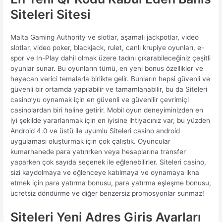
Siteleri Sitesi
Malta Gaming Authority ve slotlar, aşamalı jackpotlar, video
slotlar, video poker, blackjack, rulet, canlı krupiye oyunları, e-
spor ve In-Play dahil olmak üzere tadını çıkarabileceğiniz çeşitli
oyunlar sunar. Bu oyunların tümü, en yeni bonus özellikler ve
heyecan verici temalarla birlikte gelir. Bunların hepsi güvenli ve
güvenli bir ortamda yapılabilir ve tamamlanabilir, bu da Siteleri
casino’yu oynamak için en güvenli ve güvenilir çevrimiçi
casinolardan biri haline getirir. Mobil oyun deneyiminizden en
iyi şekilde yararlanmak için en iyisine ihtiyacınız var, bu yüzden
Android 4.0 ve üstü ile uyumlu Siteleri casino android
uygulaması oluşturmak için çok çalıştık. Oyuncular
kumarhanede para yatırırken veya hesaplarına transfer
yaparken çok sayıda seçenek ile eğlenebilirler. Siteleri casino,
sizi kaydolmaya ve eğlenceye katılmaya ve oynamaya ikna
etmek için para yatırma bonusu, para yatırma eşleşme bonusu,
ücretsiz döndürme ve diğer benzersiz promosyonlar sunmaz!
Siteleri Yeni Adres Giriş Ayarları