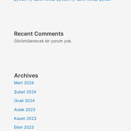
Recent Comments
Görüntülenecek bir yorum yok.
Archives
Mart 2024
Şubat 2024
Ocak 2024
Aralık 2023
Kasım 2023
Ekim 2023