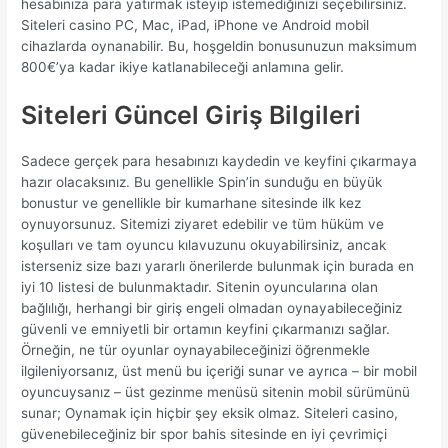
hesabınıza para yatırmak isteyip istemediğinizi seçebilirsiniz.
Siteleri casino PC, Mac, iPad, iPhone ve Android mobil
cihazlarda oynanabilir. Bu, hoşgeldin bonusunuzun maksimum
800€’ya kadar ikiye katlanabileceği anlamına gelir.
Siteleri Güncel Giriş Bilgileri
Sadece gerçek para hesabınızı kaydedin ve keyfini çıkarmaya
hazır olacaksınız. Bu genellikle Spin’in sunduğu en büyük
bonustur ve genellikle bir kumarhane sitesinde ilk kez
oynuyorsunuz. Sitemizi ziyaret edebilir ve tüm hüküm ve
koşulları ve tam oyuncu kılavuzunu okuyabilirsiniz, ancak
isterseniz size bazı yararlı önerilerde bulunmak için burada en
iyi 10 listesi de bulunmaktadır. Sitenin oyuncularına olan
bağlılığı, herhangi bir giriş engeli olmadan oynayabileceğiniz
güvenli ve emniyetli bir ortamın keyfini çıkarmanızı sağlar.
Örneğin, ne tür oyunlar oynayabileceğinizi öğrenmekle
ilgileniyorsanız, üst menü bu içeriği sunar ve ayrıca – bir mobil
oyuncuysanız – üst gezinme menüsü sitenin mobil sürümünü
sunar; Oynamak için hiçbir şey eksik olmaz. Siteleri casino,
güvenebileceğiniz bir spor bahis sitesinde en iyi çevrimiçi