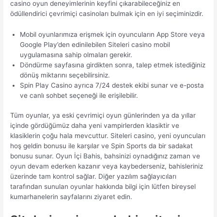
casino oyun deneyimlerinin keyfini çıkarabileceğiniz en
ödüllendirici çevrimiçi casinoları bulmak için en iyi seçiminizdir.
Mobil oyunlarımıza erişmek için oyuncuların App Store veya
Google Play’den edinilebilen Siteleri casino mobil
uygulamasına sahip olmaları gerekir.
Döndürme sayfasına girdikten sonra, talep etmek istediğiniz
dönüş miktarını seçebilirsiniz.
Spin Play Casino ayrıca 7/24 destek ekibi sunar ve e-posta
ve canlı sohbet seçeneği ile erişilebilir.
Tüm oyunlar, ya eski çevrimiçi oyun günlerinden ya da yıllar
içinde gördüğümüz daha yeni vampirlerden klasiktir ve
klasiklerin çoğu hala mevcuttur. Siteleri casino, yeni oyuncuları
hoş geldin bonusu ile karşılar ve Spin Sports da bir sadakat
bonusu sunar. Oyun İçi Bahis, bahsinizi oynadığınız zaman ve
oyun devam ederken kazanır veya kaybederseniz, bahisleriniz
üzerinde tam kontrol sağlar. Diğer yazılım sağlayıcıları
tarafından sunulan oyunlar hakkında bilgi için lütfen bireysel
kumarhanelerin sayfalarını ziyaret edin.