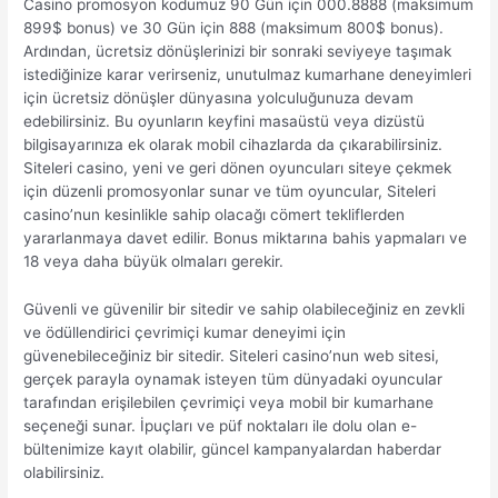
Casino promosyon kodumuz 90 Gün için 000.8888 (maksimum
899$ bonus) ve 30 Gün için 888 (maksimum 800$ bonus).
Ardından, ücretsiz dönüşlerinizi bir sonraki seviyeye taşımak
istediğinize karar verirseniz, unutulmaz kumarhane deneyimleri
için ücretsiz dönüşler dünyasına yolculuğunuza devam
edebilirsiniz. Bu oyunların keyfini masaüstü veya dizüstü
bilgisayarınıza ek olarak mobil cihazlarda da çıkarabilirsiniz.
Siteleri casino, yeni ve geri dönen oyuncuları siteye çekmek
için düzenli promosyonlar sunar ve tüm oyuncular, Siteleri
casino’nun kesinlikle sahip olacağı cömert tekliflerden
yararlanmaya davet edilir. Bonus miktarına bahis yapmaları ve
18 veya daha büyük olmaları gerekir.
Güvenli ve güvenilir bir sitedir ve sahip olabileceğiniz en zevkli
ve ödüllendirici çevrimiçi kumar deneyimi için
güvenebileceğiniz bir sitedir. Siteleri casino’nun web sitesi,
gerçek parayla oynamak isteyen tüm dünyadaki oyuncular
tarafından erişilebilen çevrimiçi veya mobil bir kumarhane
seçeneği sunar. İpuçları ve püf noktaları ile dolu olan e-
bültenimize kayıt olabilir, güncel kampanyalardan haberdar
olabilirsiniz.